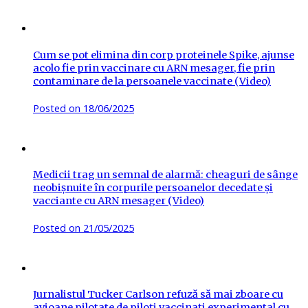
Cum se pot elimina din corp proteinele Spike, ajunse
acolo fie prin vaccinare cu ARN mesager, fie prin
contaminare de la persoanele vaccinate (Video)
Posted on
18/06/2025
Medicii trag un semnal de alarmă: cheaguri de sânge
neobișnuite în corpurile persoanelor decedate și
vacciante cu ARN mesager (Video)
Posted on
21/05/2025
Jurnalistul Tucker Carlson refuză să mai zboare cu
avioane pilotate de piloți vaccinați experimental cu