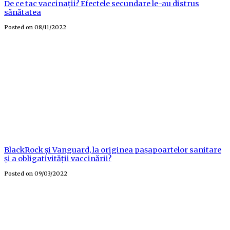
De ce tac vaccinații? Efectele secundare le-au distrus
sănătatea
Posted on
08/11/2022
BlackRock și Vanguard, la originea pașapoartelor sanitare
și a obligativității vaccinării?
Posted on
09/03/2022