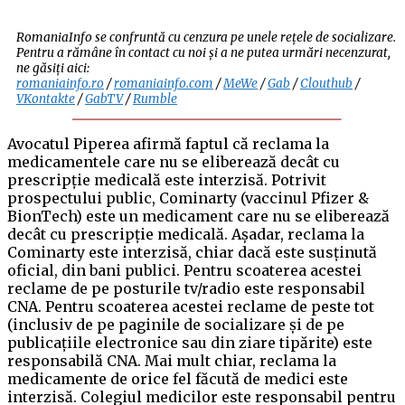
RomaniaInfo se confruntă cu cenzura pe unele rețele de socializare.
Pentru a rămâne în contact cu noi și a ne putea urmări necenzurat,
ne găsiți aici:
romaniainfo.ro
/
romaniainfo.com
/
MeWe
/
Gab
/
Clouthub
/
VKontakte
/
GabTV
/
Rumble
Avocatul Piperea afirmă faptul că reclama la
medicamentele care nu se eliberează decât cu
prescripție medicală este interzisă. Potrivit
prospectului public, Cominarty (vaccinul Pfizer &
BionTech) este un medicament care nu se eliberează
decât cu prescripție medicală. Așadar, reclama la
Cominarty este interzisă, chiar dacă este susținută
oficial, din bani publici. Pentru scoaterea acestei
reclame de pe posturile tv/radio este responsabil
CNA. Pentru scoaterea acestei reclame de peste tot
(inclusiv de pe paginile de socializare și de pe
publicațiile electronice sau din ziare tipărite) este
responsabilă CNA. Mai mult chiar, reclama la
medicamente de orice fel făcută de medici este
interzisă. Colegiul medicilor este responsabil pentru