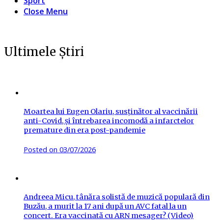
Sport
Close Menu
Ultimele Știri
Moartea lui Eugen Olariu, susținător al vaccinării
anti-Covid, și întrebarea incomodă a infarctelor
premature din era post-pandemie
Posted on
03/07/2026
Andreea Micu, tânăra solistă de muzică populară din
Buzău, a murit la 17 ani după un AVC fatal la un
concert. Era vaccinată cu ARN mesager? (Video)