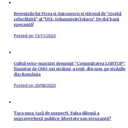
Revenirile lui Firea și Antonescu și viitorul de ”ciorbă
reîncălzită” al ”USL-Iohannis&Ciolacu”. De doi bani
speranță!
Posted on
13/11/2023
Cultul sexo-marxist denumit “Comunitatea LGBTQP”,
finanțat de ONG-uri străine, a ieșit, din nou, pe străzile
din România
Posted on
20/08/2023
Țara mea, țară de suspecți. Falsa dilemă a
supravegherii publice: libertate sau siguranță?