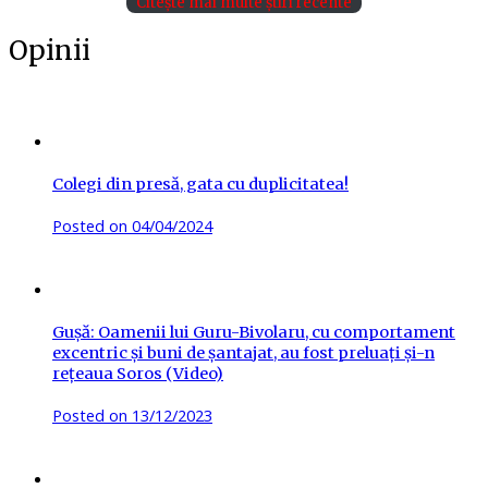
Citește mai multe știri recente
Opinii
Colegi din presă, gata cu duplicitatea!
Posted on
04/04/2024
Gușă: Oamenii lui Guru-Bivolaru, cu comportament
excentric și buni de șantajat, au fost preluați și-n
rețeaua Soros (Video)
Posted on
13/12/2023