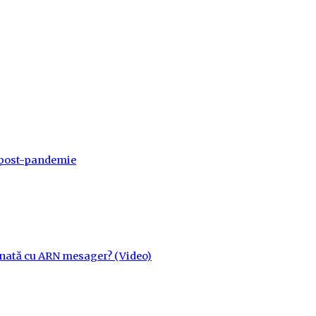
a post-pandemie
cinată cu ARN mesager? (Video)