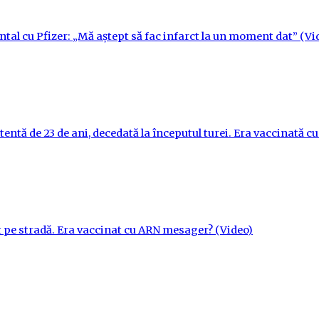
ntal cu Pfizer: „Mă aștept să fac infarct la un moment dat” (Vi
tentă de 23 de ani, decedată la începutul turei. Era vaccinată 
t pe stradă. Era vaccinat cu ARN mesager? (Video)