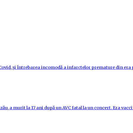
i-Covid, și întrebarea incomodă a infarctelor premature din er
ău, a murit la 17 ani după un AVC fatal la un concert. Era vac