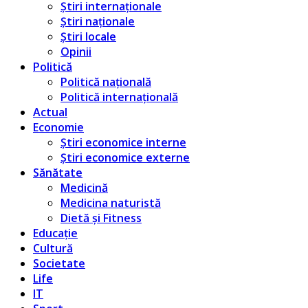
Știri internaționale
Știri naționale
Știri locale
Opinii
Politică
Politică națională
Politică internațională
Actual
Economie
Știri economice interne
Știri economice externe
Sănătate
Medicină
Medicina naturistă
Dietă și Fitness
Educație
Cultură
Societate
Life
IT