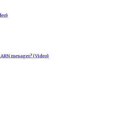
deo)
cu ARN mesager? (Video)