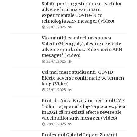
Soluţii pentru gestionarea reacţiilor
adverse în urma vaccinării
experimentale COVID-19 cu
tehnologia ARN mesager (Video)
POSTED
25/01/2025
ON
Vă amintiți ce minciuni spunea
Valeriu Gheorghiţă, despre ce efecte
adverse erau la doza 3 de vaccin ARN
mesager? (Video)
POSTED
25/01/2025
ON
Cel mai mare studiu anti-COVID.
Efecte adverse confirmate pe termen
lung (Video)
POSTED
25/01/2025
ON
Prof. dr. Anca Buzoianu, rectorul UMF
“Iuliu Hațeganu” Cluj-Napoca, explica
în 2021 că nu există efecte severe ale
vaccinurilor ARN mesager (Video)
POSTED
20/01/2025
ON
Profesorul Gabriel Lupan: Zahărul