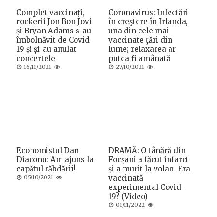
Complet vaccinați,
Coronavirus: Infectări
rockerii Jon Bon Jovi
în creştere în Irlanda,
și Bryan Adams s-au
una din cele mai
îmbolnăvit de Covid-
vaccinate ţări din
19 și și-au anulat
lume; relaxarea ar
concertele
putea fi amânată
Posted
Posted
16/11/2021
27/10/2021
on
on
Economistul Dan
DRAMĂ: O tânără din
Diaconu: Am ajuns la
Focșani a făcut infarct
capătul răbdării!
și a murit la volan. Era
Posted
vaccinată
05/10/2021
on
experimental Covid-
19? (Video)
Posted
01/11/2022
on