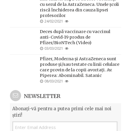
cu serul de la AstraZeneca. Unele școli
riscă închiderea din cauza lipsei
profesorilor
POSTED
24/02/2021
ON
Deces după vaccinare cu vaccinul
anti-Covid-19 produs de
Pfizer/BioNTech (Video)
POSTED
03/03/2021
ON
Pfizer, Moderna și AstraZeneca sunt
produse și/sau testate cu linii celulare
care provin de la copii avortați. Av.
Piperea: Abominabil. Satanic
POSTED
08/03/2021
ON
NEWSLETTER
Abonați-vă pentru a putea primi cele mai noi
știri!