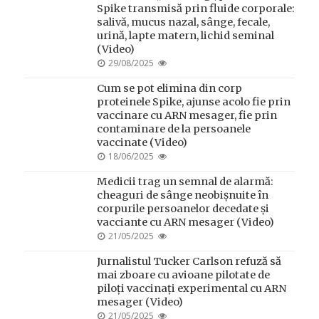
Spike transmisă prin fluide corporale:
salivă, mucus nazal, sânge, fecale,
urină, lapte matern, lichid seminal
(Video)
POSTED
29/08/2025
ON
Cum se pot elimina din corp
proteinele Spike, ajunse acolo fie prin
vaccinare cu ARN mesager, fie prin
contaminare de la persoanele
vaccinate (Video)
POSTED
18/06/2025
ON
Medicii trag un semnal de alarmă:
cheaguri de sânge neobișnuite în
corpurile persoanelor decedate și
vacciante cu ARN mesager (Video)
POSTED
21/05/2025
ON
Jurnalistul Tucker Carlson refuză să
mai zboare cu avioane pilotate de
piloți vaccinați experimental cu ARN
mesager (Video)
POSTED
21/05/2025