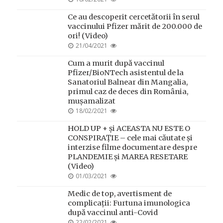
ON
Ce au descoperit cercetătorii în serul
vaccinului Pfizer mărit de 200.000 de
ori! (Video)
POSTED
21/04/2021
ON
Cum a murit după vaccinul
Pfizer/BioNTech asistentul de la
Sanatoriul Balnear din Mangalia,
primul caz de deces din România,
mușamalizat
POSTED
18/02/2021
ON
HOLD UP + și ACEASTA NU ESTE O
CONSPIRAȚIE – cele mai căutate și
interzise filme documentare despre
PLANDEMIE și MAREA RESETARE
(Video)
POSTED
01/03/2021
ON
Medic de top, avertisment de
complicații: Furtuna imunologica
după vaccinul anti-Covid
POSTED
22/02/2021