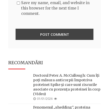
Save my name, email, and website in
this browser for the next time I
comment.
RECOMANDĂRI
Doctorul Peter A. McCullough: Cum îți
poți măsura anticorpii împotriva
proteinei Spike și care sunt riscurile
asociate cu prezența proteinei în corp
(Video)
POSTED
01/01/2026
ON
Fenomenul „shedding”, proteina