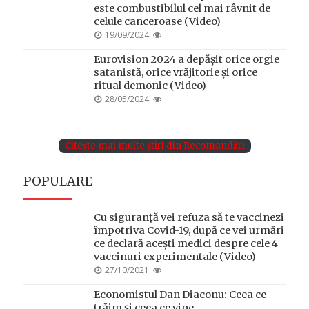
este combustibilul cel mai râvnit de
celule canceroase (Video)
POSTED
19/09/2024
ON
Eurovision 2024 a depășit orice orgie
satanistă, orice vrăjitorie și orice
ritual demonic (Video)
POSTED
28/05/2024
ON
Citește mai multe știri din Recomandări
POPULARE
Cu siguranță vei refuza să te vaccinezi
împotriva Covid-19, după ce vei urmări
ce declară acești medici despre cele 4
vaccinuri experimentale (Video)
POSTED
27/10/2021
ON
Economistul Dan Diaconu: Ceea ce
trăim și ceea ce vine