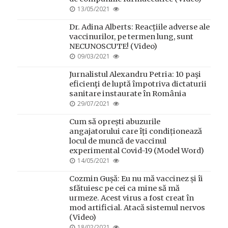
POSTED
13/05/2021
ON
Dr. Adina Alberts: Reacțiile adverse ale
vaccinurilor, pe termen lung, sunt
NECUNOSCUTE! (Video)
POSTED
09/03/2021
ON
Jurnalistul Alexandru Petria: 10 paşi
eficienţi de luptă împotriva dictaturii
sanitare instaurate în România
POSTED
29/07/2021
ON
Cum să oprești abuzurile
angajatorului care îți condiționează
locul de muncă de vaccinul
experimental Covid-19 (Model Word)
POSTED
14/05/2021
ON
Cozmin Gușă: Eu nu mă vaccinez și îi
sfătuiesc pe cei ca mine să mă
urmeze. Acest virus a fost creat în
mod artificial. Atacă sistemul nervos
(Video)
POSTED
18/02/2021