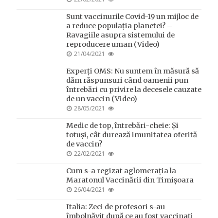
ON
Sunt vaccinurile Covid-19 un mijloc de
a reduce populația planetei? –
Ravagiile asupra sistemului de
reproducere uman (Video)
POSTED
21/04/2021
ON
Experți OMS: Nu suntem în măsură să
dăm răspunsuri când oamenii pun
întrebări cu privire la decesele cauzate
de un vaccin (Video)
POSTED
28/05/2021
ON
Medic de top, întrebări-cheie: Și
totuși, cât durează imunitatea oferită
de vaccin?
POSTED
22/02/2021
ON
Cum s-a regizat aglomerația la
Maratonul Vaccinării din Timișoara
POSTED
26/04/2021
ON
Italia: Zeci de profesori s-au
îmbolnăvit după ce au fost vaccinați