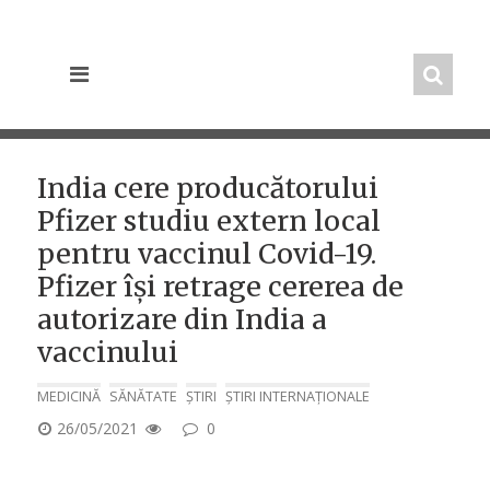
Skip
to
content
India cere producătorului
Pfizer studiu extern local
pentru vaccinul Covid-19.
Pfizer își retrage cererea de
autorizare din India a
vaccinului
MEDICINĂ
SĂNĂTATE
ȘTIRI
ȘTIRI INTERNAȚIONALE
POSTED
26/05/2021
0
ON