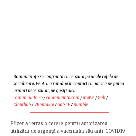
RomaniaInfo se confruntă cu cenzura pe unele rețele de
socializare. Pentru a rămâne în contact cu noi și a ne putea
urmări necenzurat, ne găsiți aici:
romaniainfo.ro
/
romaniainfo.com
/
MeWe
/
Gab
/
Clouthub
/
VKontakte
/
GabTV
/
Rumble
Pfizer a retras o cerere pentru autorizarea
utilizării de urgenţă a vaccinului său anti-COVID19