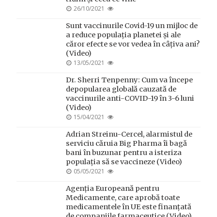
POSTED
26/10/2021
ON
Sunt vaccinurile Covid-19 un mijloc de
a reduce populația planetei și ale
căror efecte se vor vedea în câțiva ani?
(Video)
POSTED
13/05/2021
ON
Dr. Sherri Tenpenny: Cum va începe
depopularea globală cauzată de
vaccinurile anti-COVID-19 în 3-6 luni
(Video)
POSTED
15/04/2021
ON
Adrian Streinu-Cercel, alarmistul de
serviciu căruia Big Pharma îi bagă
bani în buzunar pentru a isteriza
populația să se vaccineze (Video)
POSTED
05/05/2021
ON
Agenția Europeană pentru
Medicamente, care aprobă toate
medicamentele în UE este finanțată
de companiile farmaceutice (Video)