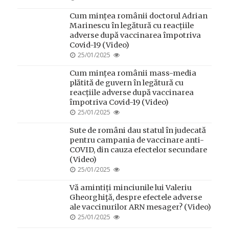
ON
Cum mințea românii doctorul Adrian
Marinescu în legătură cu reacțiile
adverse după vaccinarea împotriva
Covid-19 (Video)
POSTED
25/01/2025
ON
Cum mințea românii mass-media
plătită de guvern în legătură cu
reacțiile adverse după vaccinarea
împotriva Covid-19 (Video)
POSTED
25/01/2025
ON
Sute de români dau statul în judecată
pentru campania de vaccinare anti-
COVID, din cauza efectelor secundare
(Video)
POSTED
25/01/2025
ON
Vă amintiți minciunile lui Valeriu
Gheorghiţă, despre efectele adverse
ale vaccinurilor ARN mesager? (Video)
POSTED
25/01/2025
ON