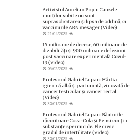
ON
Activistul Aurelian Popa: Cauzele
morților subite nu sunt
suprasolicitarea și lipsa de odihnă, ci
vaccinurile ARN mesager (Video)
POSTED
21/04/2025
ON
15 milioane de decese, 60 milioane de
dizabilități și 900 milioane de leziuni
post vaccinare experimentală Covid-
19 (Video)
POSTED
05/02/2025
ON
Profesorul Gabriel Lupan: Hârtia
igienică albă și parfumată, vinovată de
cancer testicular și cancer rectal
(Video)
POSTED
30/01/2025
ON
Profesorul Gabriel Lupan: Băuturile
răcoritoare Coca-Cola și Pepsi conțin
substanțe spermicide. Ele cresc
gradul de infertilitate (Video)
POSTED
30/01/2025