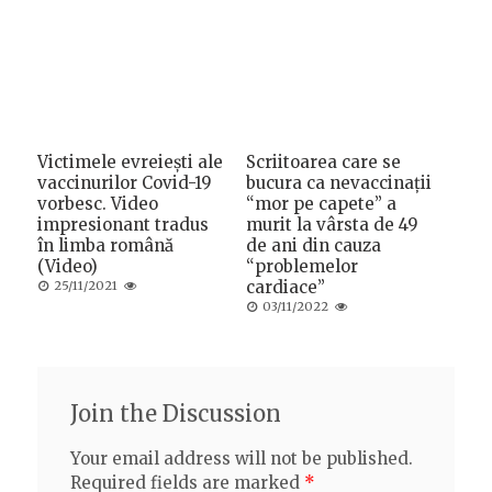
Victimele evreiești ale
Scriitoarea care se
vaccinurilor Covid-19
bucura ca nevaccinații
vorbesc. Video
“mor pe capete” a
impresionant tradus
murit la vârsta de 49
în limba română
de ani din cauza
(Video)
“problemelor
Posted
cardiace”
25/11/2021
on
Posted
03/11/2022
on
Join the Discussion
Your email address will not be published.
Required fields are marked
*