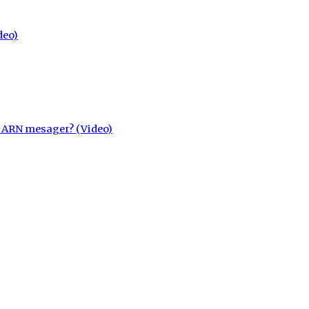
deo)
cu ARN mesager? (Video)