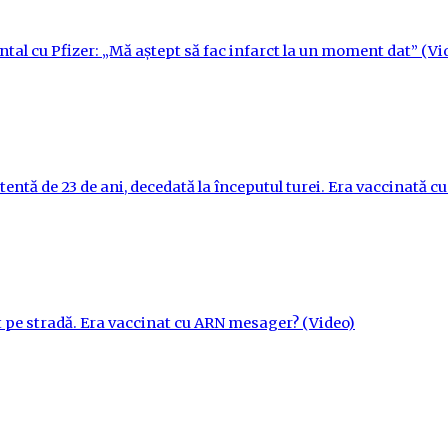
ntal cu Pfizer: „Mă aștept să fac infarct la un moment dat” (Vi
tentă de 23 de ani, decedată la începutul turei. Era vaccinată 
t pe stradă. Era vaccinat cu ARN mesager? (Video)