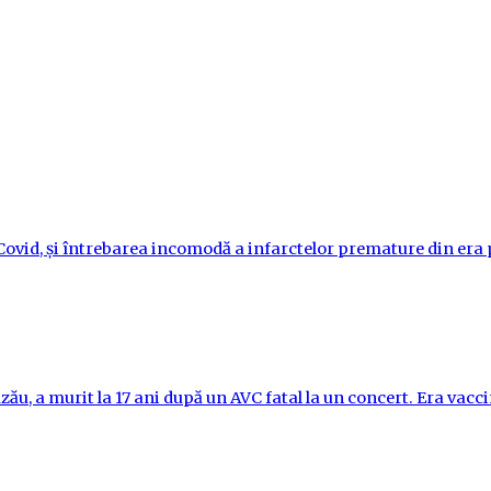
i-Covid, și întrebarea incomodă a infarctelor premature din er
ău, a murit la 17 ani după un AVC fatal la un concert. Era vac