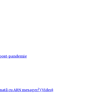
a post-pandemie
cinată cu ARN mesager? (Video)