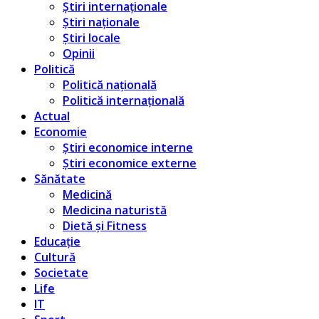
Știri internaționale
Știri naționale
Știri locale
Opinii
Politică
Politică națională
Politică internațională
Actual
Economie
Știri economice interne
Știri economice externe
Sănătate
Medicină
Medicina naturistă
Dietă și Fitness
Educație
Cultură
Societate
Life
IT