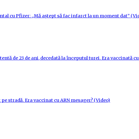
ntal cu Pfizer: „Mă aștept să fac infarct la un moment dat” (Vi
tentă de 23 de ani, decedată la începutul turei. Era vaccinată 
t pe stradă. Era vaccinat cu ARN mesager? (Video)