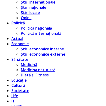
Știri internaționale
Știri naționale
Știri locale
Opinii
Politică
Politică națională
Politică internațională
Actual
Economie
Știri economice interne
Știri economice externe
Sănătate
Medicină
Medicina naturistă
Dietă și Fitness
Educație
Cultură
Societate
Life
IT