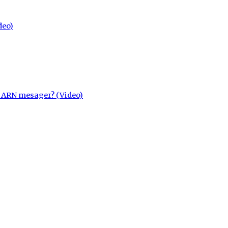
deo)
cu ARN mesager? (Video)