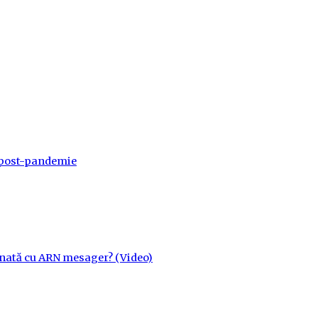
a post-pandemie
cinată cu ARN mesager? (Video)