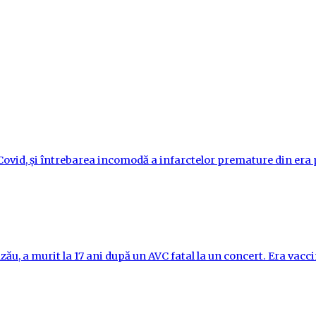
i-Covid, și întrebarea incomodă a infarctelor premature din er
ău, a murit la 17 ani după un AVC fatal la un concert. Era vac