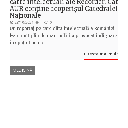
către intelectuali ale Recorder: Cât
AUR conține acoperișul Catedralei
Naționale
POSTED
28/10/2021
0
Un reportaj pe care elita intelectuală a României
ON
l-a numit plin de manipulări a provocat indignare
în spațiul public
Citește mai mult
MEDICINĂ