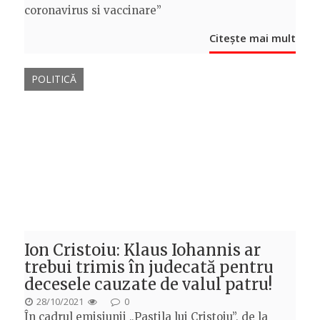
coronavirus si vaccinare”
Citește mai mult
POLITICĂ
Ion Cristoiu: Klaus Iohannis ar
trebui trimis în judecată pentru
decesele cauzate de valul patru!
POSTED
28/10/2021
0
În cadrul emisiunii „Pastila lui Cristoiu”, de la
ON