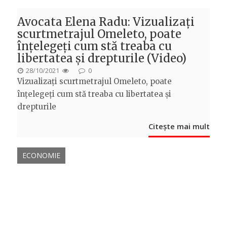
Avocata Elena Radu: Vizualizați
scurtmetrajul Omeleto, poate
înțelegeți cum stă treaba cu
libertatea și drepturile (Video)
POSTED
28/10/2021
0
Vizualizați scurtmetrajul Omeleto, poate
ON
înțelegeți cum stă treaba cu libertatea și
drepturile
Citește mai mult
ECONOMIE