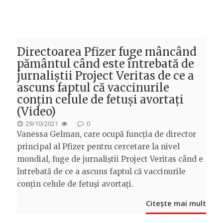
Directoarea Pfizer fuge mâncând
pământul când este întrebată de
jurnaliștii Project Veritas de ce a
ascuns faptul că vaccinurile
conțin celule de fetuși avortați
(Video)
POSTED
29/10/2021
0
Vanessa Gelman, care ocupă funcția de director
ON
principal al Pfizer pentru cercetare la nivel
mondial, fuge de jurnaliștii Project Veritas când e
întrebată de ce a ascuns faptul că vaccinurile
conțin celule de fetuși avortați.
Citește mai mult