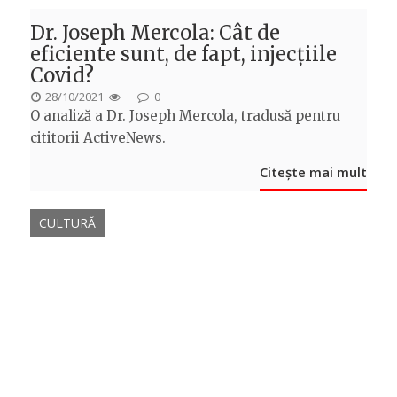
Dr. Joseph Mercola: Cât de
eficiente sunt, de fapt, injecțiile
Covid?
POSTED
28/10/2021
0
O analiză a Dr. Joseph Mercola, tradusă pentru
ON
cititorii ActiveNews.
Citește mai mult
CULTURĂ