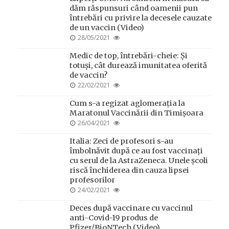
dăm răspunsuri când oamenii pun
întrebări cu privire la decesele cauzate
de un vaccin (Video)
POSTED
28/05/2021
ON
Medic de top, întrebări-cheie: Și
totuși, cât durează imunitatea oferită
de vaccin?
POSTED
22/02/2021
ON
Cum s-a regizat aglomerația la
Maratonul Vaccinării din Timișoara
POSTED
26/04/2021
ON
Italia: Zeci de profesori s-au
îmbolnăvit după ce au fost vaccinați
cu serul de la AstraZeneca. Unele școli
riscă închiderea din cauza lipsei
profesorilor
POSTED
24/02/2021
ON
Deces după vaccinare cu vaccinul
anti-Covid-19 produs de
Pfizer/BioNTech (Video)