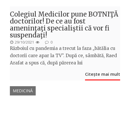
Colegiul Medicilor pune BOTNIŢĂ
doctorilor! De ce au fost
ameninţaţi specialiştii că vor fi
suspendaţi!
POSTED
29/10/2021
0
Războiul cu pandemia a trecut la faza „bătălia cu
ON
doctorii care apar la TV”. După ce, sâmbătă, Raed
Arafat a spus că, după părerea lui
Citește mai mult
MEDICINĂ