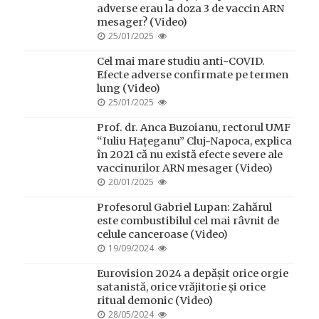
adverse erau la doza 3 de vaccin ARN
mesager? (Video)
POSTED
25/01/2025
ON
Cel mai mare studiu anti-COVID.
Efecte adverse confirmate pe termen
lung (Video)
POSTED
25/01/2025
ON
Prof. dr. Anca Buzoianu, rectorul UMF
“Iuliu Hațeganu” Cluj-Napoca, explica
în 2021 că nu există efecte severe ale
vaccinurilor ARN mesager (Video)
POSTED
20/01/2025
ON
Profesorul Gabriel Lupan: Zahărul
este combustibilul cel mai râvnit de
celule canceroase (Video)
POSTED
19/09/2024
ON
Eurovision 2024 a depășit orice orgie
satanistă, orice vrăjitorie și orice
ritual demonic (Video)
POSTED
28/05/2024