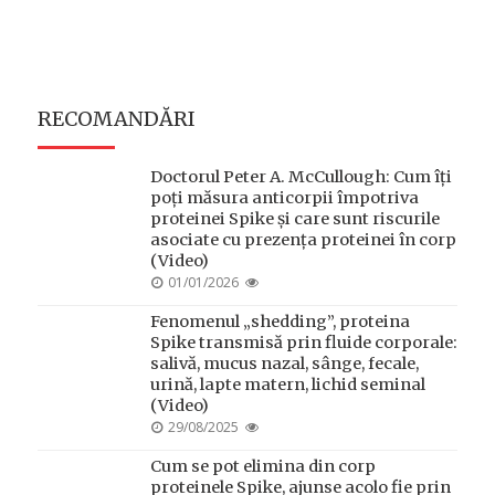
RECOMANDĂRI
Doctorul Peter A. McCullough: Cum îți
poți măsura anticorpii împotriva
proteinei Spike și care sunt riscurile
asociate cu prezența proteinei în corp
(Video)
POSTED
01/01/2026
ON
Fenomenul „shedding”, proteina
Spike transmisă prin fluide corporale:
salivă, mucus nazal, sânge, fecale,
urină, lapte matern, lichid seminal
(Video)
POSTED
29/08/2025
ON
Cum se pot elimina din corp
proteinele Spike, ajunse acolo fie prin