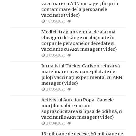
vaccinare cu ARN mesager, fie prin
contaminare de la persoanele
vaccinate (Video)
POSTED
18/06/2025
ON
Medicii trag un semnal de alarmă:
cheaguri de sânge neobișnuite în
corpurile persoanelor decedate și
vacciante cu ARN mesager (Video)
POSTED
21/05/2025
ON
Jurnalistul Tucker Carlson refuză să
mai zboare cu avioane pilotate de
piloți vaccinați experimental cu ARN
mesager (Video)
POSTED
21/05/2025
ON
Activistul Aurelian Popa: Cauzele
morților subite nu sunt
suprasolicitarea și lipsa de odihnă, ci
vaccinurile ARN mesager (Video)
POSTED
21/04/2025
ON
15 milioane de decese, 60 milioane de