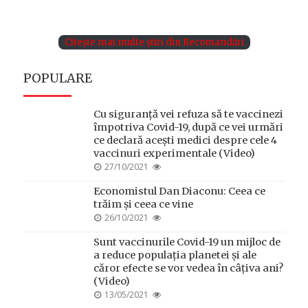
ON
Citește mai multe știri din Recomandări
POPULARE
Cu siguranță vei refuza să te vaccinezi
împotriva Covid-19, după ce vei urmări
ce declară acești medici despre cele 4
vaccinuri experimentale (Video)
POSTED
27/10/2021
ON
Economistul Dan Diaconu: Ceea ce
trăim și ceea ce vine
POSTED
26/10/2021
ON
Sunt vaccinurile Covid-19 un mijloc de
a reduce populația planetei și ale
căror efecte se vor vedea în câțiva ani?
(Video)
POSTED
13/05/2021
ON