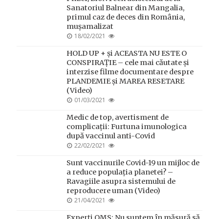
Sanatoriul Balnear din Mangalia,
primul caz de deces din România,
mușamalizat
POSTED
18/02/2021
ON
HOLD UP + și ACEASTA NU ESTE O
CONSPIRAȚIE – cele mai căutate și
interzise filme documentare despre
PLANDEMIE și MAREA RESETARE
(Video)
POSTED
01/03/2021
ON
Medic de top, avertisment de
complicații: Furtuna imunologica
după vaccinul anti-Covid
POSTED
22/02/2021
ON
Sunt vaccinurile Covid-19 un mijloc de
a reduce populația planetei? –
Ravagiile asupra sistemului de
reproducere uman (Video)
POSTED
21/04/2021
ON
Experți OMS: Nu suntem în măsură să