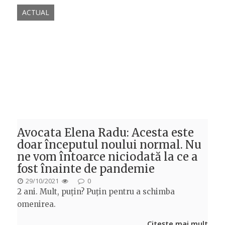
ACTUAL
Avocata Elena Radu: Acesta este
doar începutul noului normal. Nu
ne vom întoarce niciodată la ce a
fost înainte de pandemie
POSTED
29/10/2021
0
2 ani. Mult, puțin? Puțin pentru a schimba
ON
omenirea.
Citește mai mult