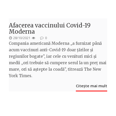
Afacerea vaccinului Covid-19
Moderna
POSTED
28/10/2021
0
Compania americană Moderna „a furnizat până
ON
acum vaccinuri anti-Covid-19 doar țărilor și
regiunilor bogate”, iar cele cu venituri mici și
medii „ori trebuie să cumpere serul la un preț mai
mare, ori să aștepte la coadă”, titrează The New
York Times.
Citește mai mult
Posts
navigation