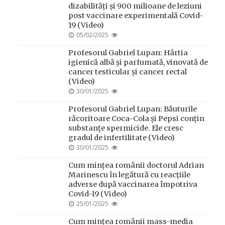
dizabilități și 900 milioane de leziuni
post vaccinare experimentală Covid-
19 (Video)
POSTED
05/02/2025
ON
Profesorul Gabriel Lupan: Hârtia
igienică albă și parfumată, vinovată de
cancer testicular și cancer rectal
(Video)
POSTED
30/01/2025
ON
Profesorul Gabriel Lupan: Băuturile
răcoritoare Coca-Cola și Pepsi conțin
substanțe spermicide. Ele cresc
gradul de infertilitate (Video)
POSTED
30/01/2025
ON
Cum mințea românii doctorul Adrian
Marinescu în legătură cu reacțiile
adverse după vaccinarea împotriva
Covid-19 (Video)
POSTED
25/01/2025
ON
Cum mințea românii mass-media