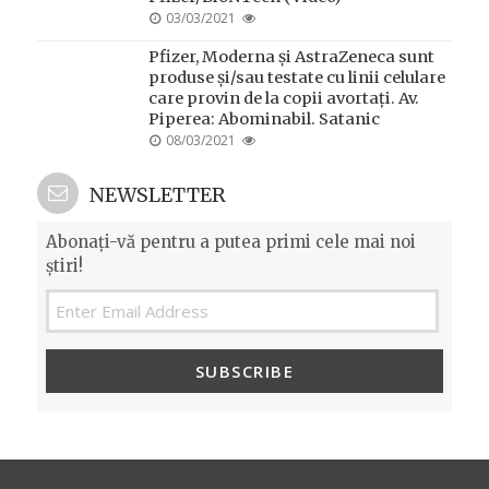
POSTED
03/03/2021
ON
Pfizer, Moderna și AstraZeneca sunt
produse și/sau testate cu linii celulare
care provin de la copii avortați. Av.
Piperea: Abominabil. Satanic
POSTED
08/03/2021
ON
NEWSLETTER
Abonați-vă pentru a putea primi cele mai noi
știri!
SUBSCRIBE