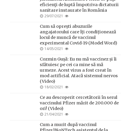
eficienţi de luptă împotriva dictaturii
sanitare instaurate în România
POSTED
29/07/2021
ON
Cum să oprești abuzurile
angajatorului care îți condiționează
locul de muncă de vaccinul
experimental Covid-19 (Model Word)
POSTED
14/05/2021
ON
Cozmin Gușă: Eu nu mă vaccinez și îi
sfătuiesc pe cei ca mine să mă
urmeze. Acest virus a fost creat în
mod artificial. Atacă sistemul nervos
(Video)
POSTED
18/02/2021
ON
Ce au descoperit cercetătorii în serul
vaccinului Pfizer mărit de 200.000 de
ori! (Video)
POSTED
21/04/2021
ON
Cum a murit după vaccinul
Pfizer/BioNTech asistentul de la