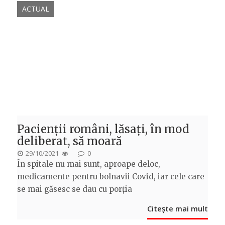
ACTUAL
Pacienții români, lăsați, în mod
deliberat, să moară
POSTED
29/10/2021
0
În spitale nu mai sunt, aproape deloc,
ON
medicamente pentru bolnavii Covid, iar cele care
se mai găsesc se dau cu porția
Citește mai mult