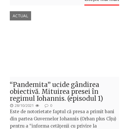
ACTUAL
“Pandemita” ucide gândirea
obiectivă. Mituirea presei în
regimul Iohannis. (episodul 1)
POSTED
28/10/2021
0
Este de notorietate faptul că presa a primit bani
ON
din partea Guvernelor Iohannis (Orban plus Cîțu)
pentru a “informa cetățenii cu privire la