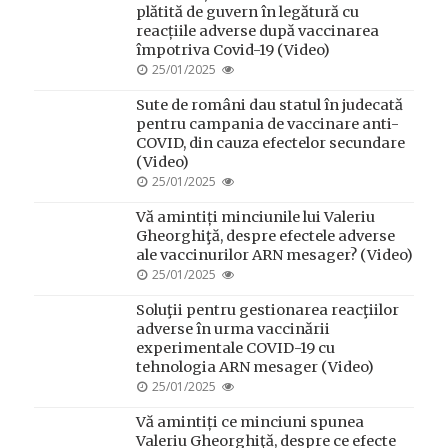
plătită de guvern în legătură cu
reacțiile adverse după vaccinarea
împotriva Covid-19 (Video)
POSTED
25/01/2025
ON
Sute de români dau statul în judecată
pentru campania de vaccinare anti-
COVID, din cauza efectelor secundare
(Video)
POSTED
25/01/2025
ON
Vă amintiți minciunile lui Valeriu
Gheorghiţă, despre efectele adverse
ale vaccinurilor ARN mesager? (Video)
POSTED
25/01/2025
ON
Soluţii pentru gestionarea reacţiilor
adverse în urma vaccinării
experimentale COVID-19 cu
tehnologia ARN mesager (Video)
POSTED
25/01/2025
ON
Vă amintiți ce minciuni spunea
Valeriu Gheorghiţă, despre ce efecte