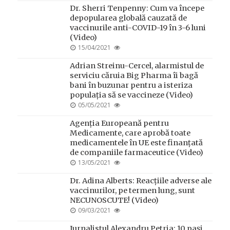
Dr. Sherri Tenpenny: Cum va începe
depopularea globală cauzată de
vaccinurile anti-COVID-19 în 3-6 luni
(Video)
POSTED
15/04/2021
ON
Adrian Streinu-Cercel, alarmistul de
serviciu căruia Big Pharma îi bagă
bani în buzunar pentru a isteriza
populația să se vaccineze (Video)
POSTED
05/05/2021
ON
Agenția Europeană pentru
Medicamente, care aprobă toate
medicamentele în UE este finanțată
de companiile farmaceutice (Video)
POSTED
13/05/2021
ON
Dr. Adina Alberts: Reacțiile adverse ale
vaccinurilor, pe termen lung, sunt
NECUNOSCUTE! (Video)
POSTED
09/03/2021
ON
Jurnalistul Alexandru Petria: 10 paşi