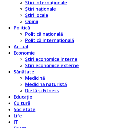
Știri internaționale
Știri naționale
Știri locale
Opinii
Politică
Politică națională
Politică internațională
Actual
Economie
Știri economice interne
Știri economice externe
Sănătate
Medicină
Medicina naturistă
Dietă și Fitness
Educație
Cultură
Societate
Life
IT