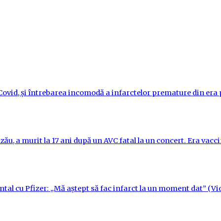
i-Covid, și întrebarea incomodă a infarctelor premature din er
ău, a murit la 17 ani după un AVC fatal la un concert. Era vac
ntal cu Pfizer: „Mă aștept să fac infarct la un moment dat” (Vi