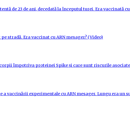
tentă de 23 de ani, decedată la începutul turei. Era vaccinată 
t pe stradă. Era vaccinat cu ARN mesager? (Video)
orpii împotriva proteinei Spike și care sunt riscurile asociate
re a vaccinării experimentale cu ARN mesager. Lungu era un su