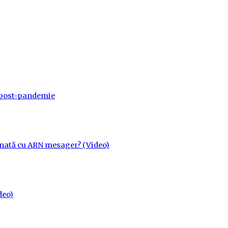
a post-pandemie
cinată cu ARN mesager? (Video)
deo)