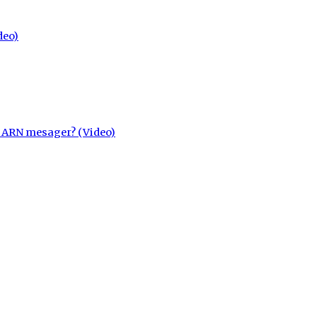
deo)
cu ARN mesager? (Video)