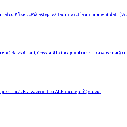
ntal cu Pfizer: „Mă aștept să fac infarct la un moment dat” (Vi
tentă de 23 de ani, decedată la începutul turei. Era vaccinată 
t pe stradă. Era vaccinat cu ARN mesager? (Video)