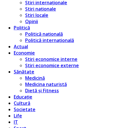
Știri internaționale
Știri naționale
Știri locale
Opinii
Politică
Politică națională
Politică internațională
Actual
Economie
Știri economice interne
Știri economice externe
Sănătate
Medicină
Medicina naturistă
Dietă și Fitness
Educație
Cultură
Societate
Life
IT