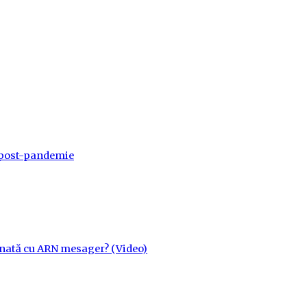
a post-pandemie
cinată cu ARN mesager? (Video)