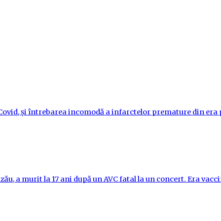
i-Covid, și întrebarea incomodă a infarctelor premature din er
ău, a murit la 17 ani după un AVC fatal la un concert. Era vac