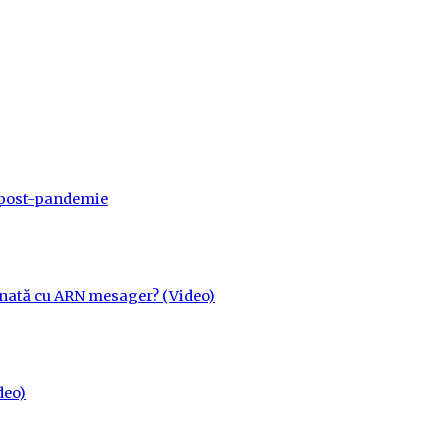
a post-pandemie
cinată cu ARN mesager? (Video)
deo)