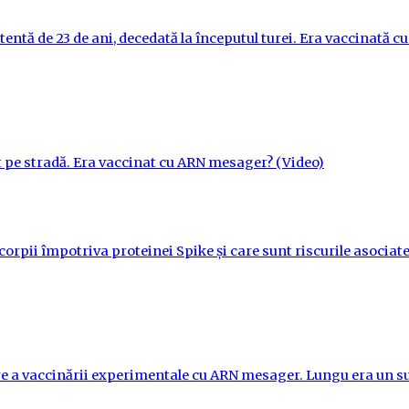
tentă de 23 de ani, decedată la începutul turei. Era vaccinată 
t pe stradă. Era vaccinat cu ARN mesager? (Video)
orpii împotriva proteinei Spike și care sunt riscurile asociate
re a vaccinării experimentale cu ARN mesager. Lungu era un su