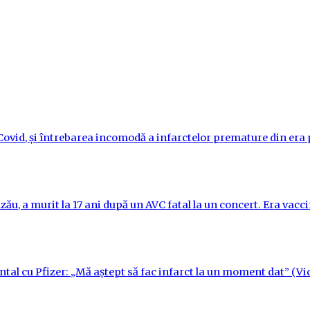
i-Covid, și întrebarea incomodă a infarctelor premature din er
ău, a murit la 17 ani după un AVC fatal la un concert. Era vac
ntal cu Pfizer: „Mă aștept să fac infarct la un moment dat” (Vi