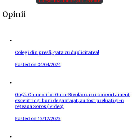
Citește mai multe știri recente
Opinii
Colegi din presă, gata cu duplicitatea!
Posted on
04/04/2024
Gușă: Oamenii lui Guru-Bivolaru, cu comportament
excentric și buni de șantajat, au fost preluați și-n
rețeaua Soros (Video)
Posted on
13/12/2023