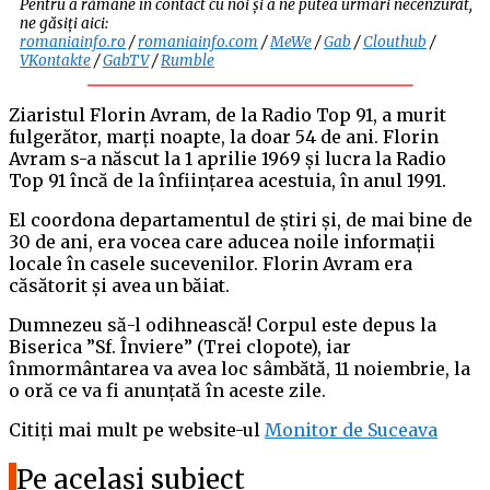
Pentru a rămâne în contact cu noi și a ne putea urmări necenzurat,
ne găsiți aici:
romaniainfo.ro
/
romaniainfo.com
/
MeWe
/
Gab
/
Clouthub
/
VKontakte
/
GabTV
/
Rumble
Ziaristul Florin Avram, de la Radio Top 91, a murit
fulgerător, marți noapte, la doar 54 de ani. Florin
Avram s-a născut la 1 aprilie 1969 și lucra la Radio
Top 91 încă de la înființarea acestuia, în anul 1991.
El coordona departamentul de știri și, de mai bine de
30 de ani, era vocea care aducea noile informații
locale în casele sucevenilor. Florin Avram era
căsătorit și avea un băiat.
Dumnezeu să-l odihnească! Corpul este depus la
Biserica ”Sf. Înviere” (Trei clopote), iar
înmormântarea va avea loc sâmbătă, 11 noiembrie, la
o oră ce va fi anunțată în aceste zile.
Citiți mai mult pe website-ul
Monitor de Suceava
Pe același subiect