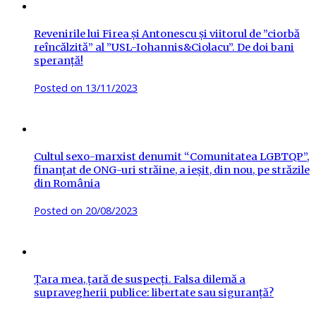
Revenirile lui Firea și Antonescu și viitorul de ”ciorbă
reîncălzită” al ”USL-Iohannis&Ciolacu”. De doi bani
speranță!
Posted on
13/11/2023
Cultul sexo-marxist denumit “Comunitatea LGBTQP”,
finanțat de ONG-uri străine, a ieșit, din nou, pe străzile
din România
Posted on
20/08/2023
Țara mea, țară de suspecți. Falsa dilemă a
supravegherii publice: libertate sau siguranță?