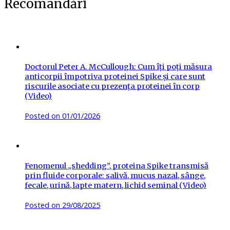
Recomandări
Doctorul Peter A. McCullough: Cum îți poți măsura
anticorpii împotriva proteinei Spike și care sunt
riscurile asociate cu prezența proteinei în corp
(Video)
Posted on
01/01/2026
Fenomenul „shedding”, proteina Spike transmisă
prin fluide corporale: salivă, mucus nazal, sânge,
fecale, urină, lapte matern, lichid seminal (Video)
Posted on
29/08/2025