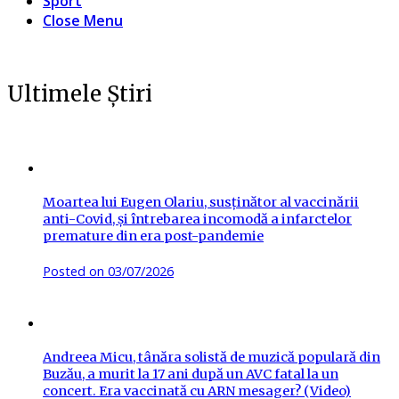
Sport
Close Menu
Ultimele Știri
Moartea lui Eugen Olariu, susținător al vaccinării
anti-Covid, și întrebarea incomodă a infarctelor
premature din era post-pandemie
Posted on
03/07/2026
Andreea Micu, tânăra solistă de muzică populară din
Buzău, a murit la 17 ani după un AVC fatal la un
concert. Era vaccinată cu ARN mesager? (Video)