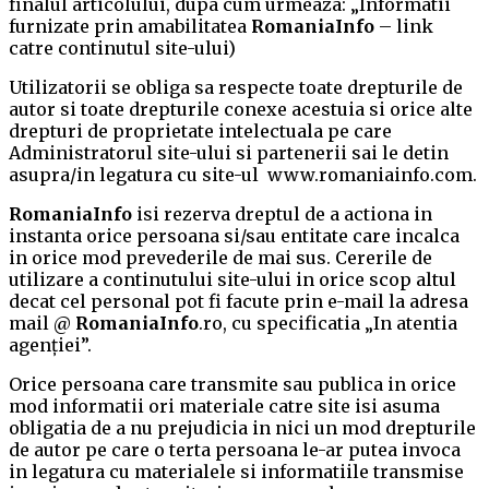
finalul articolului, dupa cum urmeaza: „Informatii
furnizate prin amabilitatea
RomaniaInfo
– link
catre continutul site-ului)
Utilizatorii se obliga sa respecte toate drepturile de
autor si toate drepturile conexe acestuia si orice alte
drepturi de proprietate intelectuala pe care
Administratorul site-ului si partenerii sai le detin
asupra/in legatura cu site-ul www.romaniainfo.com.
RomaniaInfo
isi rezerva dreptul de a actiona in
instanta orice persoana si/sau entitate care incalca
in orice mod prevederile de mai sus. Cererile de
utilizare a continutului site-ului in orice scop altul
decat cel personal pot fi facute prin e-mail la adresa
mail @
RomaniaInfo
.ro, cu specificatia „In atentia
agenției”.
Orice persoana care transmite sau publica in orice
mod informatii ori materiale catre site isi asuma
obligatia de a nu prejudicia in nici un mod drepturile
de autor pe care o terta persoana le-ar putea invoca
in legatura cu materialele si informatiile transmise