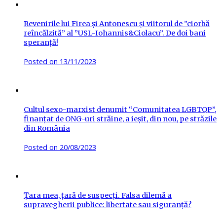
Revenirile lui Firea și Antonescu și viitorul de ”ciorbă
reîncălzită” al ”USL-Iohannis&Ciolacu”. De doi bani
speranță!
Posted on
13/11/2023
Cultul sexo-marxist denumit “Comunitatea LGBTQP”,
finanțat de ONG-uri străine, a ieșit, din nou, pe străzile
din România
Posted on
20/08/2023
Țara mea, țară de suspecți. Falsa dilemă a
supravegherii publice: libertate sau siguranță?