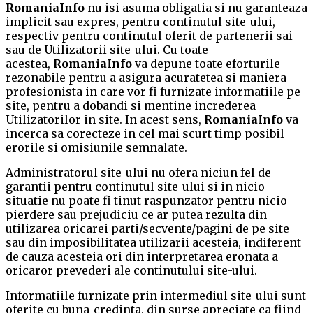
RomaniaInfo
nu isi asuma obligatia si nu garanteaza
implicit sau expres, pentru continutul site-ului,
respectiv pentru continutul oferit de partenerii sai
sau de Utilizatorii site-ului. Cu toate
acestea,
RomaniaInfo
va depune toate eforturile
rezonabile pentru a asigura acuratetea si maniera
profesionista in care vor fi furnizate informatiile pe
site, pentru a dobandi si mentine increderea
Utilizatorilor in site. In acest sens,
RomaniaInfo
va
incerca sa corecteze in cel mai scurt timp posibil
erorile si omisiunile semnalate.
Administratorul site-ului nu ofera niciun fel de
garantii pentru continutul site-ului si in nicio
situatie nu poate fi tinut raspunzator pentru nicio
pierdere sau prejudiciu ce ar putea rezulta din
utilizarea oricarei parti/secvente/pagini de pe site
sau din imposibilitatea utilizarii acesteia, indiferent
de cauza acesteia ori din interpretarea eronata a
oricaror prevederi ale continutului site-ului.
Informatiile furnizate prin intermediul site-ului sunt
oferite cu buna-credinta, din surse apreciate ca fiind