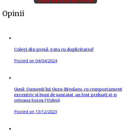
Citește mai multe știri recente
Opinii
Colegi din presă, gata cu duplicitatea!
Posted on
04/04/2024
Gușă: Oamenii lui Guru-Bivolaru, cu comportament
excentric și buni de șantajat, au fost preluați și-n
rețeaua Soros (Video)
Posted on
13/12/2023