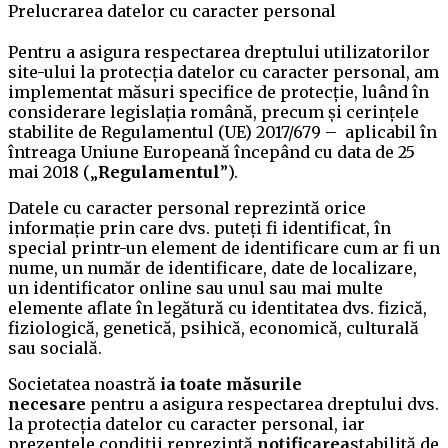
Prelucrarea datelor cu caracter personal
Pentru a asigura respectarea dreptului utilizatorilor
site-ului la protecția datelor cu caracter personal, am
implementat măsuri specifice de protecție, luând în
considerare legislația română, precum și cerințele
stabilite de Regulamentul (UE) 2017/679 – aplicabil în
întreaga Uniune Europeană începând cu data de 25
mai 2018 („
Regulamentul
”).
Datele cu caracter personal reprezintă orice
informație prin care dvs. puteți fi identificat, în
special printr-un element de identificare cum ar fi un
nume, un număr de identificare, date de localizare,
un identificator online sau unul sau mai multe
elemente aflate în legătură cu identitatea dvs. fizică,
fiziologică, genetică, psihică, economică, culturală
sau socială.
Societatea noastră
ia toate măsurile
necesare
pentru a asigura respectarea dreptului dvs.
la protecția datelor cu caracter personal, iar
prezentele condiţii reprezintă
notificarea
stabilită de