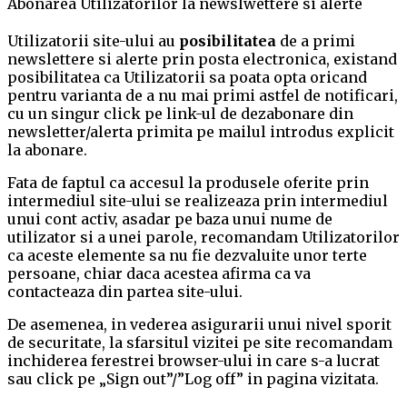
Abonarea Utilizatorilor la newslwettere si alerte
Utilizatorii site-ului au
posibilitatea
de a primi
newslettere si alerte prin posta electronica, existand
posibilitatea ca Utilizatorii sa poata opta oricand
pentru varianta de a nu mai primi astfel de notificari,
cu un singur click pe link-ul de dezabonare din
newsletter/alerta primita pe mailul introdus explicit
la abonare.
Fata de faptul ca accesul la produsele oferite prin
intermediul site-ului se realizeaza prin intermediul
unui cont activ, asadar pe baza unui nume de
utilizator si a unei parole, recomandam Utilizatorilor
ca aceste elemente sa nu fie dezvaluite unor terte
persoane, chiar daca acestea afirma ca va
contacteaza din partea site-ului.
De asemenea, in vederea asigurarii unui nivel sporit
de securitate, la sfarsitul vizitei pe site recomandam
inchiderea ferestrei browser-ului in care s-a lucrat
sau click pe „Sign out”/”Log off” in pagina vizitata.