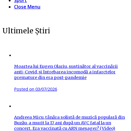
Sport
Close Menu
Ultimele Știri
Moartea lui Eugen Olariu, susținător al vaccinării
anti-Covid, și întrebarea incomodă a infarctelor
premature din era post-pandemie
Posted on
03/07/2026
Andreea Micu, tânăra solistă de muzică populară din
Buzău, a murit la 17 ani după un AVC fatal la un
concert. Era vaccinată cu ARN mesager? (Video)