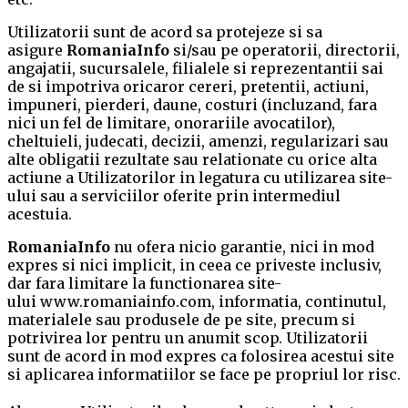
Utilizatorii sunt de acord sa protejeze si sa
asigure
RomaniaInfo
si/sau pe operatorii, directorii,
angajatii, sucursalele, filialele si reprezentantii sai
de si impotriva oricaror cereri, pretentii, actiuni,
impuneri, pierderi, daune, costuri (incluzand, fara
nici un fel de limitare, onorariile avocatilor),
cheltuieli, judecati, decizii, amenzi, regularizari sau
alte obligatii rezultate sau relationate cu orice alta
actiune a Utilizatorilor in legatura cu utilizarea site-
ului sau a serviciilor oferite prin intermediul
acestuia.
RomaniaInfo
nu ofera nicio garantie, nici in mod
expres si nici implicit, in ceea ce priveste inclusiv,
dar fara limitare la functionarea site-
ului www.romaniainfo.com, informatia, continutul,
materialele sau produsele de pe site, precum si
potrivirea lor pentru un anumit scop. Utilizatorii
sunt de acord in mod expres ca folosirea acestui site
si aplicarea informatiilor se face pe propriul lor risc.