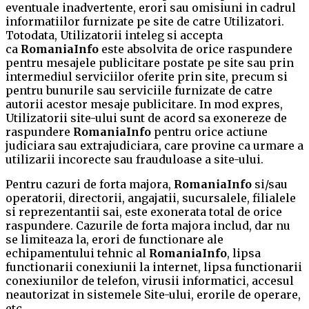
eventuale inadvertente, erori sau omisiuni in cadrul
informatiilor furnizate pe site de catre Utilizatori.
Totodata, Utilizatorii inteleg si accepta
ca
RomaniaInfo
este absolvita de orice raspundere
pentru mesajele publicitare postate pe site sau prin
intermediul serviciilor oferite prin site, precum si
pentru bunurile sau serviciile furnizate de catre
autorii acestor mesaje publicitare. In mod expres,
Utilizatorii site-ului sunt de acord sa exonereze de
raspundere
RomaniaInfo
pentru orice actiune
judiciara sau extrajudiciara, care provine ca urmare a
utilizarii incorecte sau frauduloase a site-ului.
Pentru cazuri de forta majora,
RomaniaInfo
si/sau
operatorii, directorii, angajatii, sucursalele, filialele
si reprezentantii sai, este exonerata total de orice
raspundere. Cazurile de forta majora includ, dar nu
se limiteaza la, erori de functionare ale
echipamentului tehnic al
RomaniaInfo
, lipsa
functionarii conexiunii la internet, lipsa functionarii
conexiunilor de telefon, virusii informatici, accesul
neautorizat in sistemele Site-ului, erorile de operare,
etc.