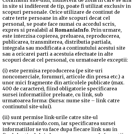
Continutul site-ului, indiferent de zona in care se afla
in site si indiferent de tip, poate fi utilizat exclusiv in
scopuri personale. Orice utilizare de continut de
catre terte persoane in alte scopuri decat cel
personal, se poate face numai cu acordul scris,
expres si prealabil al
RomaniaInfo
. Prin urmare,
este interzisa copierea, preluarea, reproducerea,
publicarea, transmiterea, distributia partiala,
integrala sau modificata a continutului acestui site
sau a oricarei parti a acestuia efectuate in alte
scopuri decat cel personal, cu urmatoarele exceptii:
(i) este permisa reproducerea (pe site-uri
noncomerciale, forumuri, articole din presa etc.) a
unor mici fragmente din articolele publicate (max.
400 de caractere), fiind obligatorie specificarea
sursei informatiilor preluate, cu link, sub
urmatoarea forma: (Sursa: nume site – link catre
continutul site-ului).
(ii) sunt permise link-urile catre site-ul
www.romaniainfo.com, iar specificarea sursei
informatiilor se va face dupa fiecare link sau in