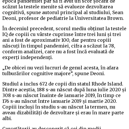
epoca pandemiei par să fi avut un scor șocant de
scăzut la testele menite să evalueze dezvoltarea
cognitivă, spune autorul principal al studiului, Sean
Deoni, profesor de pediatrie la Universitatea Brown.
În deceniul precedent, scorul mediu obținut la testele
IQ de copiii cu vârste cuprinse între trei luni și trei
ani a fost de aproximativ 100, dar pentru copiii
născuți în timpul pandemiei, cifra a scăzut la 78,
conform analizei, care nu a fost încă evaluată de
experți independenți.
„De obicei nu vezi lucruri de genul acesta, în afara
tulburărilor cognitive majore”, spune Deoni.
Studiul a inclus 672 de copii din statul Rhode Island.
Dintre aceștia, 188 s-au născut după luna iulie 2020 și
308 s-au născut înainte de ianuarie 2019, în timp ce
176 s-au născut între ianuarie 2019 și martie 2020.
Copiii incluși în studiu s-au născut la termen, nu
aveau dizabilități de dezvoltare și erau în mare parte
albi.
Cercetătorii au descoperit că cei din medii