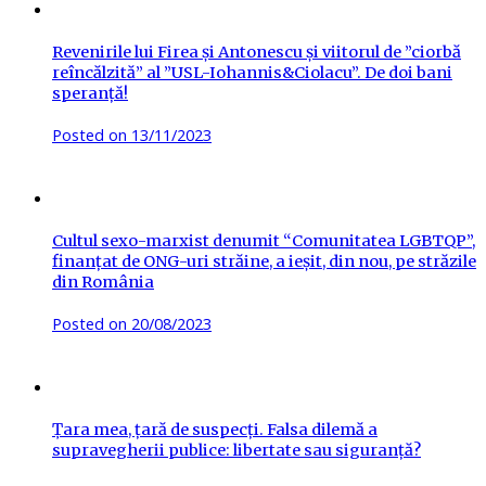
Revenirile lui Firea și Antonescu și viitorul de ”ciorbă
reîncălzită” al ”USL-Iohannis&Ciolacu”. De doi bani
speranță!
Posted on
13/11/2023
Cultul sexo-marxist denumit “Comunitatea LGBTQP”,
finanțat de ONG-uri străine, a ieșit, din nou, pe străzile
din România
Posted on
20/08/2023
Țara mea, țară de suspecți. Falsa dilemă a
supravegherii publice: libertate sau siguranță?