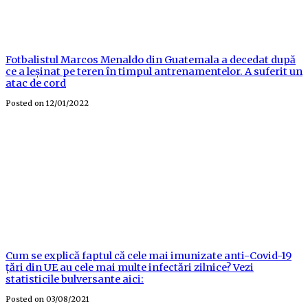
Fotbalistul Marcos Menaldo din Guatemala a decedat după
ce a leșinat pe teren în timpul antrenamentelor. A suferit un
atac de cord
Posted on
12/01/2022
Cum se explică faptul că cele mai imunizate anti-Covid-19
țări din UE au cele mai multe infectări zilnice? Vezi
statisticile bulversante aici:
Posted on
03/08/2021