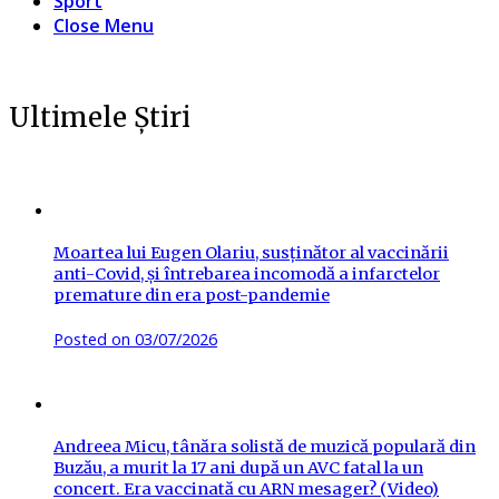
Sport
Close Menu
Ultimele Știri
Moartea lui Eugen Olariu, susținător al vaccinării
anti-Covid, și întrebarea incomodă a infarctelor
premature din era post-pandemie
Posted on
03/07/2026
Andreea Micu, tânăra solistă de muzică populară din
Buzău, a murit la 17 ani după un AVC fatal la un
concert. Era vaccinată cu ARN mesager? (Video)