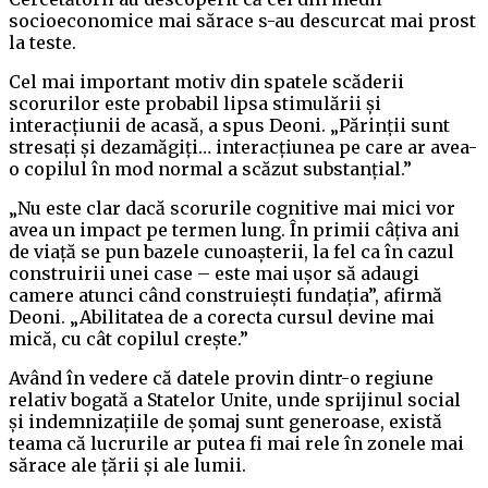
socioeconomice mai sărace s-au descurcat mai prost
la teste.
Cel mai important motiv din spatele scăderii
scorurilor este probabil lipsa stimulării și
interacțiunii de acasă, a spus Deoni. „Părinții sunt
stresați și dezamăgiți… interacțiunea pe care ar avea-
o copilul în mod normal a scăzut substanțial.”
„Nu este clar dacă scorurile cognitive mai mici vor
avea un impact pe termen lung. În primii câțiva ani
de viață se pun bazele cunoașterii, la fel ca în cazul
construirii unei case – este mai ușor să adaugi
camere atunci când construiești fundația”, afirmă
Deoni. „Abilitatea de a corecta cursul devine mai
mică, cu cât copilul crește.”
Având în vedere că datele provin dintr-o regiune
relativ bogată a Statelor Unite, unde sprijinul social
și indemnizațiile de șomaj sunt generoase, există
teama că lucrurile ar putea fi mai rele în zonele mai
sărace ale țării și ale lumii.