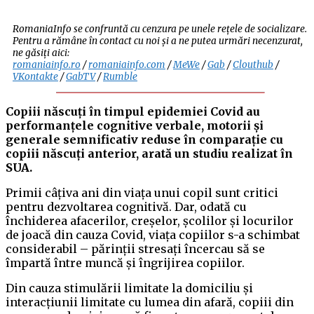
RomaniaInfo se confruntă cu cenzura pe unele rețele de socializare.
Pentru a rămâne în contact cu noi și a ne putea urmări necenzurat,
ne găsiți aici:
romaniainfo.ro
/
romaniainfo.com
/
MeWe
/
Gab
/
Clouthub
/
VKontakte
/
GabTV
/
Rumble
Copiii născuți în timpul epidemiei Covid au
performanțele cognitive verbale, motorii și
generale semnificativ reduse în comparație cu
copiii născuți anterior, arată un studiu realizat în
SUA.
Primii câțiva ani din viața unui copil sunt critici
pentru dezvoltarea cognitivă. Dar, odată cu
închiderea afacerilor, creșelor, școlilor și locurilor
de joacă din cauza Covid, viața copiilor s-a schimbat
considerabil – părinții stresați încercau să se
împartă între muncă și îngrijirea copiilor.
Din cauza stimulării limitate la domiciliu și
interacțiunii limitate cu lumea din afară, copiii din