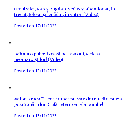
Omul zilei, Rareș Bogdan. Sedus și abandonat, în
trecut, folosit și lepădat, în viitor. (Video)
Posted on
17/11/2023
Bahmu o pulverizează pe Lasconi, vedeta
neomarxiștilor! (Video)
Posted on
13/11/2023
Mihai NEAMȚU cere ruperea PMP de USR din cauza
poziționării lui Drulă referitoare la familie!
Posted on
13/11/2023