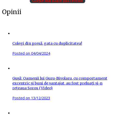
Citește mai multe știri recente
Opinii
Colegi din presă, gata cu duplicitatea!
Posted on
04/04/2024
Gușă: Oamenii lui Guru-Bivolaru, cu comportament
excentric și buni de șantajat, au fost preluați și-n
rețeaua Soros (Video)
Posted on
13/12/2023