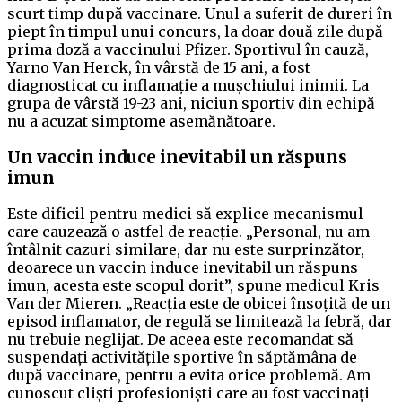
scurt timp după vaccinare. Unul a suferit de dureri în
piept în timpul unui concurs, la doar două zile după
prima doză a vaccinului Pfizer. Sportivul în cauză,
Yarno Van Herck, în vârstă de 15 ani, a fost
diagnosticat cu inflamație a mușchiului inimii. La
grupa de vârstă 19-23 ani, niciun sportiv din echipă
nu a acuzat simptome asemănătoare.
Un vaccin induce inevitabil un răspuns
imun
Este dificil pentru medici să explice mecanismul
care cauzează o astfel de reacție. „Personal, nu am
întâlnit cazuri similare, dar nu este surprinzător,
deoarece un vaccin induce inevitabil un răspuns
imun, acesta este scopul dorit”, spune medicul Kris
Van der Mieren. „Reacția este de obicei însoțită de un
episod inflamator, de regulă se limitează la febră, dar
nu trebuie neglijat. De aceea este recomandat să
suspendați activitățile sportive în săptămâna de
după vaccinare, pentru a evita orice problemă. Am
cunoscut cliști profesioniști care au fost vaccinați