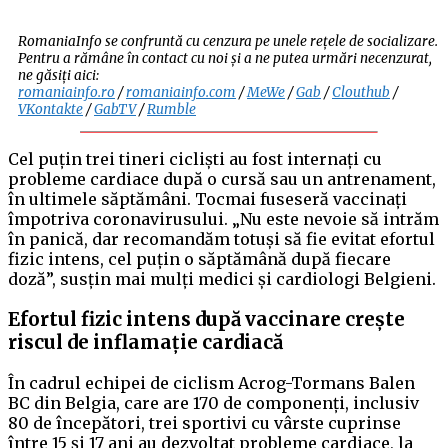
RomaniaInfo se confruntă cu cenzura pe unele rețele de socializare.
Pentru a rămâne în contact cu noi și a ne putea urmări necenzurat,
ne găsiți aici:
romaniainfo.ro
/
romaniainfo.com
/
MeWe
/
Gab
/
Clouthub
/
VKontakte
/
GabTV
/
Rumble
Cel puțin trei tineri cicliști au fost internați cu
probleme cardiace după o cursă sau un antrenament,
în ultimele săptămâni. Tocmai fuseseră vaccinați
împotriva coronavirusului. „Nu este nevoie să intrăm
în panică, dar recomandăm totuși să fie evitat efortul
fizic intens, cel puțin o săptămână după fiecare
doză”, susțin mai mulți medici și cardiologi Belgieni.
Efortul fizic intens după vaccinare crește
riscul de inflamație cardiacă
În cadrul echipei de ciclism Acrog-Tormans Balen
BC din Belgia, care are 170 de componenți, inclusiv
80 de începători, trei sportivi cu vârste cuprinse
între 15 și 17 ani au dezvoltat probleme cardiace, la