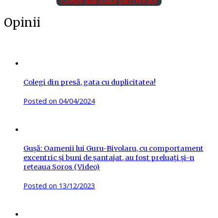
Citește mai multe știri recente
Opinii
Colegi din presă, gata cu duplicitatea!
Posted on
04/04/2024
Gușă: Oamenii lui Guru-Bivolaru, cu comportament
excentric și buni de șantajat, au fost preluați și-n
rețeaua Soros (Video)
Posted on
13/12/2023