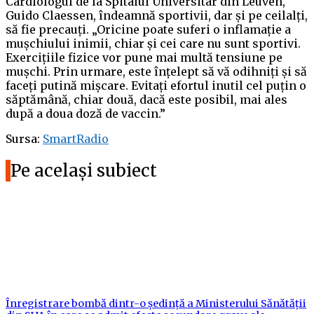
Cardiologul de la Spitalul Universitar din Leuven,
Guido Claessen, îndeamnă sportivii, dar și pe ceilalți,
să fie precauți. „Oricine poate suferi o inflamație a
mușchiului inimii, chiar și cei care nu sunt sportivi.
Exercițiile fizice vor pune mai multă tensiune pe
mușchi. Prin urmare, este înțelept să vă odihniți și să
faceți putină mișcare. Evitați efortul inutil cel puțin o
săptămână, chiar două, dacă este posibil, mai ales
după a doua doză de vaccin.”
Sursa:
SmartRadio
Pe același subiect
Înregistrare bombă dintr-o ședință a Ministerului Sănătății