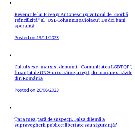
Revenirile lui Firea și Antonescu și viitorul de ”ciorbă
reîncălzită” al ”USL-Iohannis&Ciolacu”. De doi bani
speranță!
Posted on
13/11/2023
Cultul sexo-marxist denumit “Comunitatea LGBTQP”,
finanțat de ONG-uri străine, a ieșit, din nou, pe străzile
din România
Posted on
20/08/2023
Țara mea, țară de suspecți. Falsa dilemă a
supravegherii publice: libertate sau siguranță?