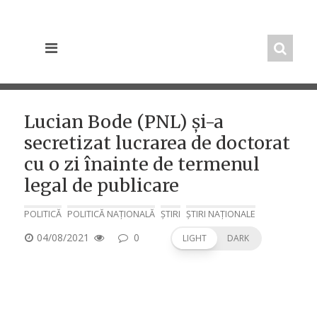
Skip
to
content
Lucian Bode (PNL) și-a
secretizat lucrarea de doctorat
cu o zi înainte de termenul
legal de publicare
POLITICĂ
POLITICĂ NAȚIONALĂ
ȘTIRI
ȘTIRI NAȚIONALE
POSTED
04/08/2021
0
LIGHT
DARK
ON