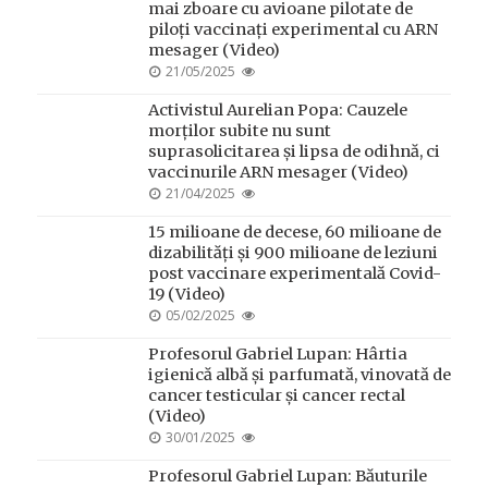
mai zboare cu avioane pilotate de
piloți vaccinați experimental cu ARN
mesager (Video)
POSTED
21/05/2025
ON
Activistul Aurelian Popa: Cauzele
morților subite nu sunt
suprasolicitarea și lipsa de odihnă, ci
vaccinurile ARN mesager (Video)
POSTED
21/04/2025
ON
15 milioane de decese, 60 milioane de
dizabilități și 900 milioane de leziuni
post vaccinare experimentală Covid-
19 (Video)
POSTED
05/02/2025
ON
Profesorul Gabriel Lupan: Hârtia
igienică albă și parfumată, vinovată de
cancer testicular și cancer rectal
(Video)
POSTED
30/01/2025
ON
Profesorul Gabriel Lupan: Băuturile