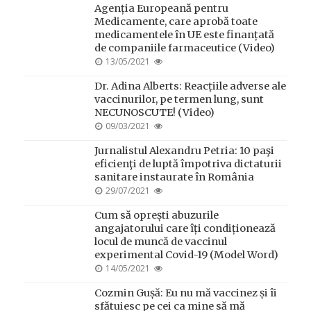
Agenția Europeană pentru
Medicamente, care aprobă toate
medicamentele în UE este finanțată
de companiile farmaceutice (Video)
POSTED
13/05/2021
ON
Dr. Adina Alberts: Reacțiile adverse ale
vaccinurilor, pe termen lung, sunt
NECUNOSCUTE! (Video)
POSTED
09/03/2021
ON
Jurnalistul Alexandru Petria: 10 paşi
eficienţi de luptă împotriva dictaturii
sanitare instaurate în România
POSTED
29/07/2021
ON
Cum să oprești abuzurile
angajatorului care îți condiționează
locul de muncă de vaccinul
experimental Covid-19 (Model Word)
POSTED
14/05/2021
ON
Cozmin Gușă: Eu nu mă vaccinez și îi
sfătuiesc pe cei ca mine să mă