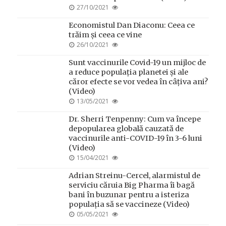
POSTED
27/10/2021
ON
Economistul Dan Diaconu: Ceea ce
trăim și ceea ce vine
POSTED
26/10/2021
ON
Sunt vaccinurile Covid-19 un mijloc de
a reduce populația planetei și ale
căror efecte se vor vedea în câțiva ani?
(Video)
POSTED
13/05/2021
ON
Dr. Sherri Tenpenny: Cum va începe
depopularea globală cauzată de
vaccinurile anti-COVID-19 în 3-6 luni
(Video)
POSTED
15/04/2021
ON
Adrian Streinu-Cercel, alarmistul de
serviciu căruia Big Pharma îi bagă
bani în buzunar pentru a isteriza
populația să se vaccineze (Video)
POSTED
05/05/2021
ON