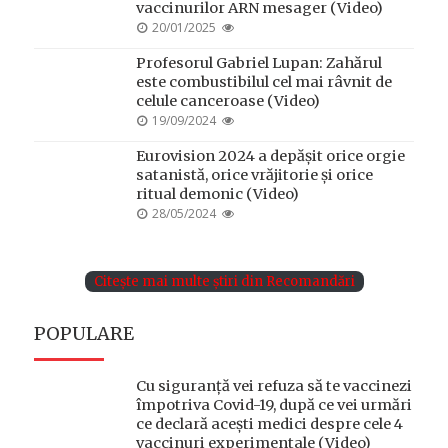
vaccinurilor ARN mesager (Video)
POSTED
20/01/2025
ON
Profesorul Gabriel Lupan: Zahărul
este combustibilul cel mai râvnit de
celule canceroase (Video)
POSTED
19/09/2024
ON
Eurovision 2024 a depășit orice orgie
satanistă, orice vrăjitorie și orice
ritual demonic (Video)
POSTED
28/05/2024
ON
Citește mai multe știri din Recomandări
POPULARE
Cu siguranță vei refuza să te vaccinezi
împotriva Covid-19, după ce vei urmări
ce declară acești medici despre cele 4
vaccinuri experimentale (Video)