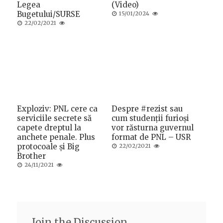
Legea
(Video)
Bugetului/SURSE
Posted
15/01/2024
on
Posted
22/02/2021
on
Exploziv: PNL cere ca
Despre #rezist sau
serviciile secrete să
cum studenții furioși
capete dreptul la
vor răsturna guvernul
anchete penale. Plus
format de PNL – USR
protocoale și Big
Posted
22/02/2021
on
Brother
Posted
24/11/2021
on
Join the Discussion