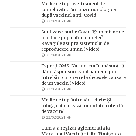
Medic de top, avertisment de
complicații: Furtuna imunologica
după vaccinul anti-Covid
POSTED
22/02/2021
ON
Sunt vaccinurile Covid-19 un mijloc de
a reduce populația planetei? –
Ravagiile asupra sistemului de
reproducere uman (Video)
POSTED
21/04/2021
ON
Experți OMS: Nu suntem în măsură să
dăm răspunsuri când oamenii pun
întrebări cu privire la decesele cauzate
de un vaccin (Video)
POSTED
28/05/2021
ON
Medic de top, întrebări-cheie: Și
totuși, cât durează imunitatea oferită
de vaccin?
POSTED
22/02/2021
ON
Cum s-a regizat aglomerația la
Maratonul Vaccinării din Timișoara