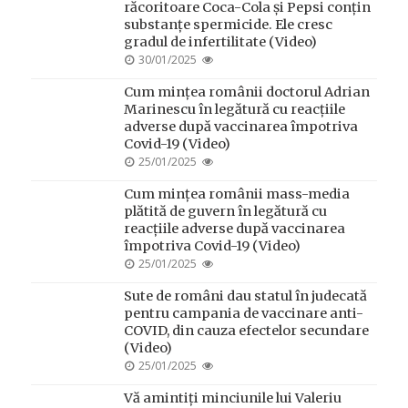
răcoritoare Coca-Cola și Pepsi conțin
substanțe spermicide. Ele cresc
gradul de infertilitate (Video)
POSTED
30/01/2025
ON
Cum mințea românii doctorul Adrian
Marinescu în legătură cu reacțiile
adverse după vaccinarea împotriva
Covid-19 (Video)
POSTED
25/01/2025
ON
Cum mințea românii mass-media
plătită de guvern în legătură cu
reacțiile adverse după vaccinarea
împotriva Covid-19 (Video)
POSTED
25/01/2025
ON
Sute de români dau statul în judecată
pentru campania de vaccinare anti-
COVID, din cauza efectelor secundare
(Video)
POSTED
25/01/2025
ON
Vă amintiți minciunile lui Valeriu