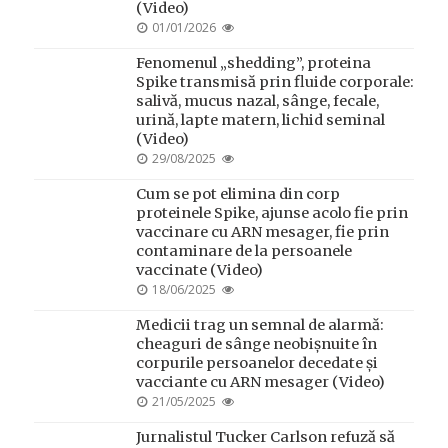
(Video)
POSTED
01/01/2026
ON
Fenomenul „shedding”, proteina
Spike transmisă prin fluide corporale:
salivă, mucus nazal, sânge, fecale,
urină, lapte matern, lichid seminal
(Video)
POSTED
29/08/2025
ON
Cum se pot elimina din corp
proteinele Spike, ajunse acolo fie prin
vaccinare cu ARN mesager, fie prin
contaminare de la persoanele
vaccinate (Video)
POSTED
18/06/2025
ON
Medicii trag un semnal de alarmă:
cheaguri de sânge neobișnuite în
corpurile persoanelor decedate și
vacciante cu ARN mesager (Video)
POSTED
21/05/2025
ON
Jurnalistul Tucker Carlson refuză să