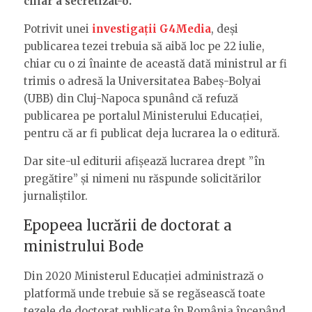
chiar a secretizat-o.
Potrivit unei
investigații G4Media
, deși
publicarea tezei trebuia să aibă loc pe 22 iulie,
chiar cu o zi înainte de această dată ministrul ar fi
trimis o adresă la Universitatea Babeș-Bolyai
(UBB) din Cluj-Napoca spunând că refuză
publicarea pe portalul Ministerului Educației,
pentru că ar fi publicat deja lucrarea la o editură.
Dar site-ul editurii afișează lucrarea drept ”în
pregătire” și nimeni nu răspunde solicitărilor
jurnaliștilor.
Epopeea lucrării de doctorat a
ministrului Bode
Din 2020 Ministerul Educației administrază o
platformă unde trebuie să se regăsească toate
tezele de doctorat publicate în România începând