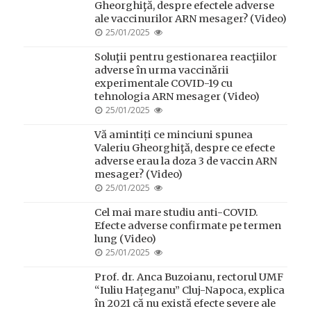
Gheorghiţă, despre efectele adverse
ale vaccinurilor ARN mesager? (Video)
POSTED
25/01/2025
ON
Soluţii pentru gestionarea reacţiilor
adverse în urma vaccinării
experimentale COVID-19 cu
tehnologia ARN mesager (Video)
POSTED
25/01/2025
ON
Vă amintiți ce minciuni spunea
Valeriu Gheorghiţă, despre ce efecte
adverse erau la doza 3 de vaccin ARN
mesager? (Video)
POSTED
25/01/2025
ON
Cel mai mare studiu anti-COVID.
Efecte adverse confirmate pe termen
lung (Video)
POSTED
25/01/2025
ON
Prof. dr. Anca Buzoianu, rectorul UMF
“Iuliu Hațeganu” Cluj-Napoca, explica
în 2021 că nu există efecte severe ale