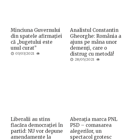
Minciuna Guvernului
Analistul Constantin
din spatele afirmației
Gheorghe: România a
că „bugetului este
ajuns pe mâna unor
unul curat”
demenți, care o
Posted
distrug cu metodă!
03/03/2021
on
Posted
28/05/2021
on
Liberalii au stins
Aberația marca PNL
flacăra democrației în
PSD – comasarea
partid: NU vor depune
alegerilor, un
amendamente la
spectacol grotesc