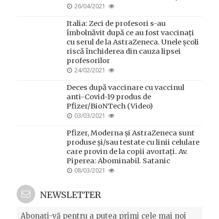
POSTED
26/04/2021
ON
Italia: Zeci de profesori s-au
îmbolnăvit după ce au fost vaccinați
cu serul de la AstraZeneca. Unele școli
riscă închiderea din cauza lipsei
profesorilor
POSTED
24/02/2021
ON
Deces după vaccinare cu vaccinul
anti-Covid-19 produs de
Pfizer/BioNTech (Video)
POSTED
03/03/2021
ON
Pfizer, Moderna și AstraZeneca sunt
produse și/sau testate cu linii celulare
care provin de la copii avortați. Av.
Piperea: Abominabil. Satanic
POSTED
08/03/2021
ON
NEWSLETTER
Abonați-vă pentru a putea primi cele mai noi