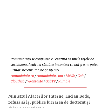
RomaniaInfo se confruntă cu cenzura pe unele rețele de
socializare. Pentru a rămâne în contact cu noi și a ne putea
urmări necenzurat, ne găsiți aici:
romaniainfo.ro
/
romaniainfo.com
/
MeWe
/
Gab
/
Clouthub
/
VKontakte
/
GabTV
/
Rumble
Ministrul Afacerilor Interne, Lucian Bode,
refuză să își publice lucrarea de doctorat și