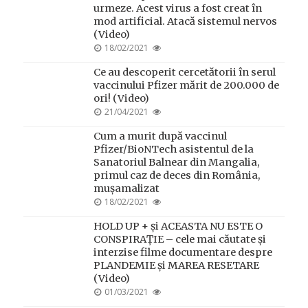
urmeze. Acest virus a fost creat în
mod artificial. Atacă sistemul nervos
(Video)
POSTED
18/02/2021
ON
Ce au descoperit cercetătorii în serul
vaccinului Pfizer mărit de 200.000 de
ori! (Video)
POSTED
21/04/2021
ON
Cum a murit după vaccinul
Pfizer/BioNTech asistentul de la
Sanatoriul Balnear din Mangalia,
primul caz de deces din România,
mușamalizat
POSTED
18/02/2021
ON
HOLD UP + și ACEASTA NU ESTE O
CONSPIRAȚIE – cele mai căutate și
interzise filme documentare despre
PLANDEMIE și MAREA RESETARE
(Video)
POSTED
01/03/2021
ON