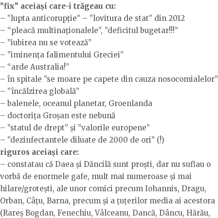
”fix” aceiași care-i trăgeau cu:
– ”lupta anticorupție” – ”lovitura de stat” din 2012
– “pleacă multinaționalele”, ”deficitul bugetar!!!”
– ”iubirea nu se votează”
– ”iminența falimentului Greciei”
– “arde Australia!”
– în spitale ”se moare pe capete din cauza nosocomialelor”
– ”încălzirea globală”
– balenele, oceanul planetar, Groenlanda
– doctorița Groșan este nebună
– ”statul de drept” și ”valorile europene”
– ”dezinfectantele diluate de 2000 de ori” (!)
riguros aceiași care:
– constatau că Daea și Dăncilă sunt proști, dar nu suflau o
vorbă de enormele gafe, mult mai numeroase și mai
hilare/grotești, ale unor comici precum Iohannis, Dragu,
Orban, Câțu, Barna, precum și a țuțerilor media ai acestora
(Rareș Bogdan, Fenechiu, Vâlceanu, Dancă, Dâncu, Hărău,