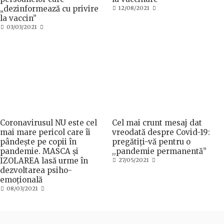
„dezinformează cu privire
P
12/08/2021
o
la vaccin”
s
P
03/03/2021
t
o
e
s
d
t
o
e
n
d
o
n
Coronavirusul NU este cel
Cel mai crunt mesaj dat
mai mare pericol care îi
vreodată despre Covid-19:
pândește pe copii în
pregătiți-vă pentru o
pandemie. MASCA și
,,pandemie permanentă”
IZOLAREA lasă urme în
P
27/05/2021
o
dezvoltarea psiho-
s
emoțională
t
P
08/03/2021
e
o
d
s
o
t
n
e