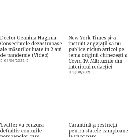
Doctor Geanina Hagima:
New York Times și-a
Consecințele dezastruoase
instruit angajații să nu
ale măsurilor luate în 2 ani
publice niciun articol pe
de pandemie (Video)
tema originii chinezești a
Covid-19. Mărturiile din
P
06/06/2022
o
interiorul redacției
s
P
17/08/2021
t
o
e
s
d
t
o
e
n
d
o
n
Twitter va cenzura
Carantină și restricții
definitiv conturile
pentru statele campioane
persoanelor care
la vaccinare