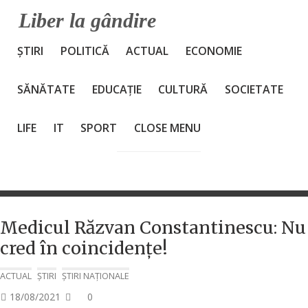
S
Liber la gândire
k
i
ȘTIRI
POLITICĂ
ACTUAL
ECONOMIE
p
t
o
SĂNĂTATE
EDUCAȚIE
CULTURĂ
SOCIETATE
c
o
LIFE
IT
SPORT
CLOSE MENU
n
t
e
n
t
Medicul Răzvan Constantinescu: Nu
cred în coincidențe!
ACTUAL
ȘTIRI
ȘTIRI NAȚIONALE
P
18/08/2021
0