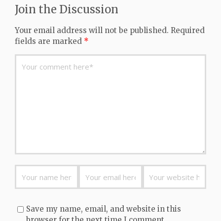
d
Join the Discussion
o
n
Your email address will not be published.
Required
fields are marked
*
Save my name, email, and website in this
browser for the next time I comment.