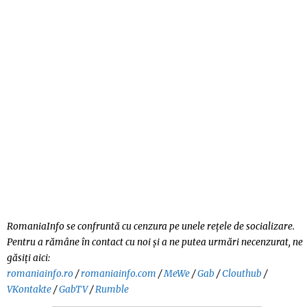
O
S
T
E
D
O
N
RomaniaInfo se confruntă cu cenzura pe unele rețele de socializare.
Pentru a rămâne în contact cu noi și a ne putea urmări necenzurat, ne
găsiți aici:
romaniainfo.ro
/
romaniainfo.com
/
MeWe
/
Gab
/
Clouthub
/
VKontakte
/
GabTV
/
Rumble