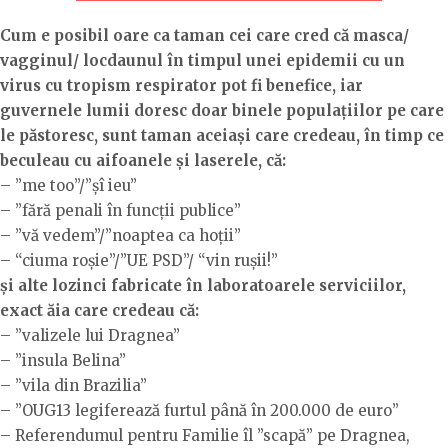
Cum e posibil oare ca taman cei care cred că masca/
vagginul/ locdaunul în timpul unei epidemii cu un
virus cu tropism respirator pot fi benefice, iar
guvernele lumii doresc doar binele populațiilor pe care
le păstoresc, sunt taman aceiași care credeau, în timp ce
beculeau cu aifoanele și laserele, că:
– ”me too”/”șî ieu”
– ”fără penali în funcții publice”
– ”vă vedem”/”noaptea ca hoții”
– “ciuma roșie”/”UE PSD”/ “vin rușii!”
și alte lozinci fabricate în laboratoarele serviciilor,
exact ăia care credeau că:
– ”valizele lui Dragnea”
– ”insula Belina”
– ”vila din Brazilia”
– ”OUG13 legiferează furtul până în 200.000 de euro”
– Referendumul pentru Familie îl ”scapă” pe Dragnea,