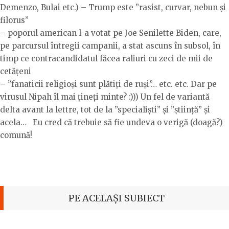
Demenzo, Bulai etc.) – Trump este ”rasist, curvar, nebun și
filorus”
– poporul american l-a votat pe Joe Senilette Biden, care,
pe parcursul întregii campanii, a stat ascuns în subsol, în
timp ce contracandidatul făcea raliuri cu zeci de mii de
cetățeni
– ”fanaticii religioși sunt plătiți de ruși”… etc. etc. Dar pe
virusul Nipah îl mai țineți minte? :))) Un fel de variantă
delta avant la lettre, tot de la ”specialiști” și ”știință” și
acela… Eu cred că trebuie să fie undeva o verigă (doagă?)
comună!
PE ACELAȘI SUBIECT