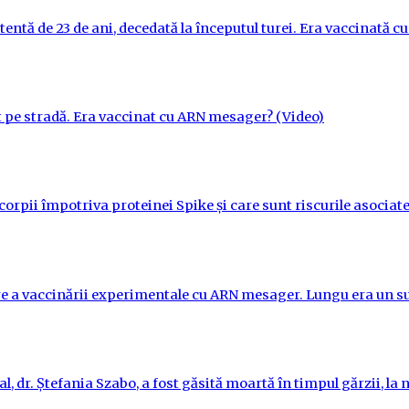
tentă de 23 de ani, decedată la începutul turei. Era vaccinată 
t pe stradă. Era vaccinat cu ARN mesager? (Video)
orpii împotriva proteinei Spike și care sunt riscurile asociate
re a vaccinării experimentale cu ARN mesager. Lungu era un su
l, dr. Ștefania Szabo, a fost găsită moartă în timpul gărzii, la