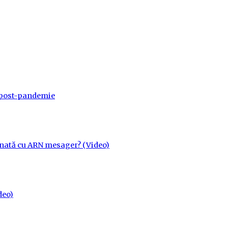
a post-pandemie
cinată cu ARN mesager? (Video)
deo)