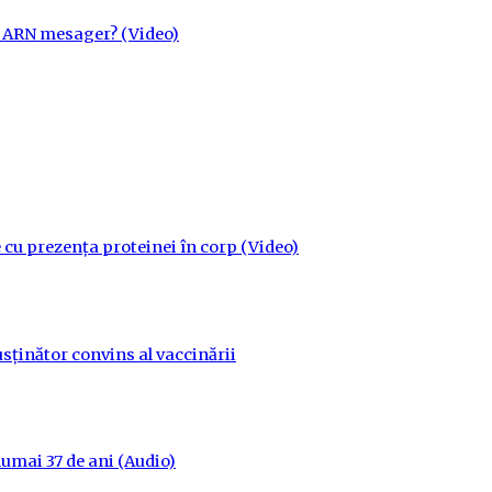
cu ARN mesager? (Video)
 cu prezența proteinei în corp (Video)
sținător convins al vaccinării
 numai 37 de ani (Audio)