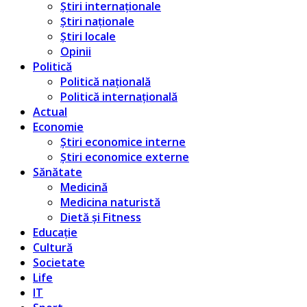
Știri internaționale
Știri naționale
Știri locale
Opinii
Politică
Politică națională
Politică internațională
Actual
Economie
Știri economice interne
Știri economice externe
Sănătate
Medicină
Medicina naturistă
Dietă și Fitness
Educație
Cultură
Societate
Life
IT