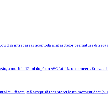
i-Covid, și întrebarea incomodă a infarctelor premature din er
ău, a murit la 17 ani după un AVC fatal la un concert. Era vac
ntal cu Pfizer: „Mă aștept să fac infarct la un moment dat” (Vi