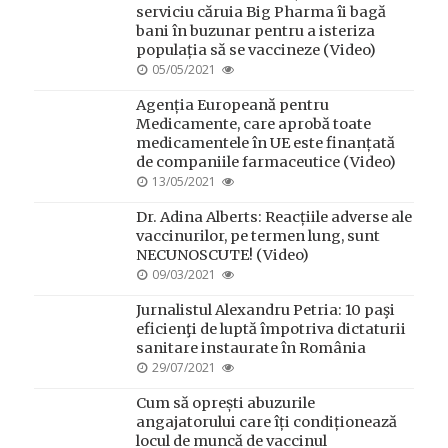
serviciu căruia Big Pharma îi bagă
bani în buzunar pentru a isteriza
populația să se vaccineze (Video)
POSTED
05/05/2021
ON
Agenția Europeană pentru
Medicamente, care aprobă toate
medicamentele în UE este finanțată
de companiile farmaceutice (Video)
POSTED
13/05/2021
ON
Dr. Adina Alberts: Reacțiile adverse ale
vaccinurilor, pe termen lung, sunt
NECUNOSCUTE! (Video)
POSTED
09/03/2021
ON
Jurnalistul Alexandru Petria: 10 paşi
eficienţi de luptă împotriva dictaturii
sanitare instaurate în România
POSTED
29/07/2021
ON
Cum să oprești abuzurile
angajatorului care îți condiționează
locul de muncă de vaccinul