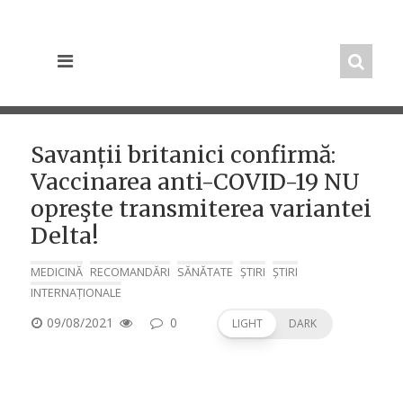
Skip
to
content
Savanții britanici confirmă:
Vaccinarea anti-COVID-19 NU
opreşte transmiterea variantei
Delta!
MEDICINĂ
RECOMANDĂRI
SĂNĂTATE
ȘTIRI
ȘTIRI
INTERNAȚIONALE
POSTED
09/08/2021
0
LIGHT
DARK
ON