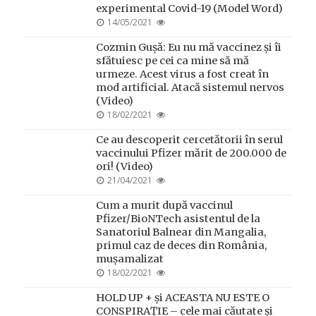
experimental Covid-19 (Model Word)
POSTED
14/05/2021
ON
Cozmin Gușă: Eu nu mă vaccinez și îi
sfătuiesc pe cei ca mine să mă
urmeze. Acest virus a fost creat în
mod artificial. Atacă sistemul nervos
(Video)
POSTED
18/02/2021
ON
Ce au descoperit cercetătorii în serul
vaccinului Pfizer mărit de 200.000 de
ori! (Video)
POSTED
21/04/2021
ON
Cum a murit după vaccinul
Pfizer/BioNTech asistentul de la
Sanatoriul Balnear din Mangalia,
primul caz de deces din România,
mușamalizat
POSTED
18/02/2021
ON
HOLD UP + și ACEASTA NU ESTE O
CONSPIRAȚIE – cele mai căutate și