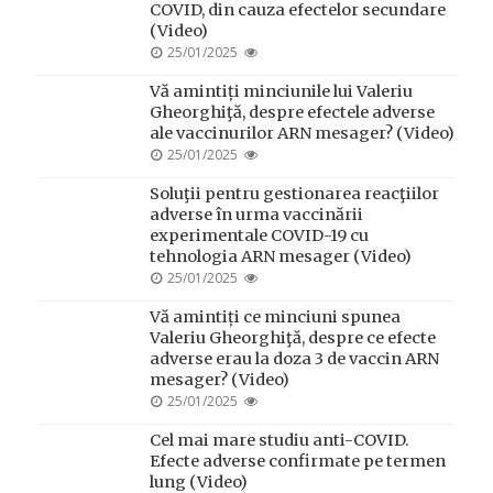
COVID, din cauza efectelor secundare
(Video)
POSTED
25/01/2025
ON
Vă amintiți minciunile lui Valeriu
Gheorghiţă, despre efectele adverse
ale vaccinurilor ARN mesager? (Video)
POSTED
25/01/2025
ON
Soluţii pentru gestionarea reacţiilor
adverse în urma vaccinării
experimentale COVID-19 cu
tehnologia ARN mesager (Video)
POSTED
25/01/2025
ON
Vă amintiți ce minciuni spunea
Valeriu Gheorghiţă, despre ce efecte
adverse erau la doza 3 de vaccin ARN
mesager? (Video)
POSTED
25/01/2025
ON
Cel mai mare studiu anti-COVID.
Efecte adverse confirmate pe termen
lung (Video)