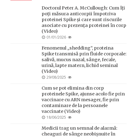
Doctorul Peter A. McCullough: Cum îți
poți măsura anticorpii împotriva
proteinei Spike și care sunt riscurile
asociate cu prezența proteinei în corp
(Video)
POSTED
01/01/2026
ON
Fenomenul „shedding”, proteina
Spike transmisă prin fluide corporale:
salivă, mucus nazal, sânge, fecale,
urină, lapte matern, lichid seminal
(Video)
POSTED
29/08/2025
ON
Cum se pot elimina din corp
proteinele Spike, ajunse acolo fie prin
vaccinare cu ARN mesager, fie prin
contaminare de la persoanele
vaccinate (Video)
POSTED
18/06/2025
ON
Medicii trag un semnal de alarmă:
cheaguri de sânge neobișnuite în