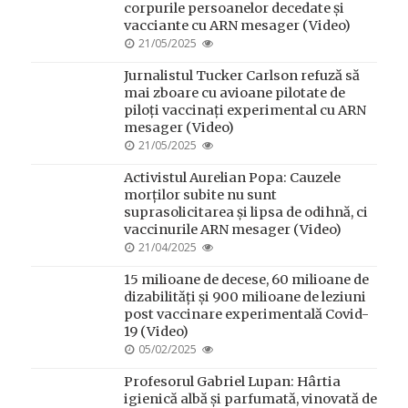
corpurile persoanelor decedate și
vacciante cu ARN mesager (Video)
POSTED
21/05/2025
ON
Jurnalistul Tucker Carlson refuză să
mai zboare cu avioane pilotate de
piloți vaccinați experimental cu ARN
mesager (Video)
POSTED
21/05/2025
ON
Activistul Aurelian Popa: Cauzele
morților subite nu sunt
suprasolicitarea și lipsa de odihnă, ci
vaccinurile ARN mesager (Video)
POSTED
21/04/2025
ON
15 milioane de decese, 60 milioane de
dizabilități și 900 milioane de leziuni
post vaccinare experimentală Covid-
19 (Video)
POSTED
05/02/2025
ON
Profesorul Gabriel Lupan: Hârtia
igienică albă și parfumată, vinovată de