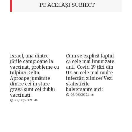
PE ACELAȘI SUBIECT
Israel, una dintre
Cum se explică faptul
țările campioane la
că cele mai imunizate
vaccinat, probleme cu
anti-Covid-19 țări din
tulpina Delta.
UE au cele mai multe
Aproape jumătate
infectări zilnice? Vezi
dintre cei în stare
statisticile
gravă sunt cei dublu
bulversante aici:
vaccinați!
Posted
03/08/2021
on
Posted
29/07/2021
on