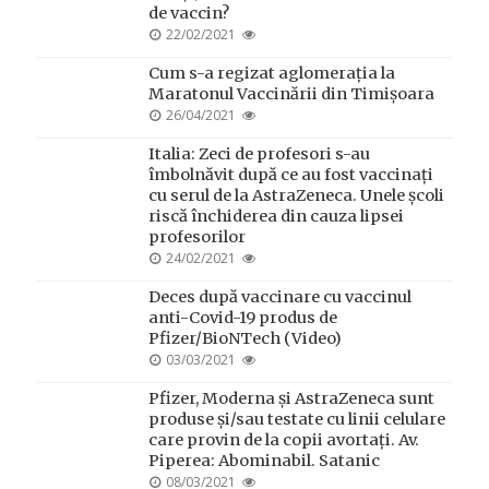
de vaccin?
POSTED
22/02/2021
ON
Cum s-a regizat aglomerația la
Maratonul Vaccinării din Timișoara
POSTED
26/04/2021
ON
Italia: Zeci de profesori s-au
îmbolnăvit după ce au fost vaccinați
cu serul de la AstraZeneca. Unele școli
riscă închiderea din cauza lipsei
profesorilor
POSTED
24/02/2021
ON
Deces după vaccinare cu vaccinul
anti-Covid-19 produs de
Pfizer/BioNTech (Video)
POSTED
03/03/2021
ON
Pfizer, Moderna și AstraZeneca sunt
produse și/sau testate cu linii celulare
care provin de la copii avortați. Av.
Piperea: Abominabil. Satanic
POSTED
08/03/2021