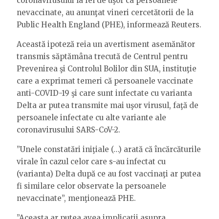
coronavirusului la fel de uşor ca persoanele
nevaccinate, au anunţat vineri cercetătorii de la
Public Health England (PHE), informează Reuters.
Această ipoteză reia un avertisment asemănător
transmis săptămâna trecută de Centrul pentru
Prevenirea şi Controlul Bolilor din SUA, instituţie
care a exprimat temeri că persoanele vaccinate
anti-COVID-19 şi care sunt infectate cu varianta
Delta ar putea transmite mai uşor virusul, faţă de
persoanele infectate cu alte variante ale
coronavirusului SARS-CoV-2.
”Unele constatări iniţiale (…) arată că încărcăturile
virale în cazul celor care s-au infectat cu
(varianta) Delta după ce au fost vaccinaţi ar putea
fi similare celor observate la persoanele
nevaccinate”, menţionează PHE.
”Aceasta ar putea avea implicaţii asupra