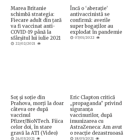
Marea Britanie
Încă o ‘aberație’
schimbă strategia:
antivaccinistă se
Fiecare adult din țară
confirmă: averile
va fi vaccinat anti-
super bogaților au
COVID-19 până la
explodat în pandemie
sfârșitul lui iulie 2021
Posted
07/01/2022
on
Posted
22/02/2021
on
Soț și soție din
Eric Clapton critică
Prahova, morți la doar
„propaganda” privind
câteva ore după
siguranța
vaccinul
vaccinurilor, după
Pfizer/BioNTech. Fiica
imunizarea cu
celor doi, în stare
AstraZeneca: Am avut
gravă la ATI (Video)
o reacție dezastruoasă
Posted
Posted
24/03/2021
18/05/2021