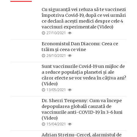
Cu siguranță vei refuza să te vaccinezi
împotriva Covid-19, după ce vei urmări
ce declară acești medici despre cele 4
vaccinuri experimentale (Video)
POSTED
27/10/2021
ON
Economistul Dan Diaconu: Ceea ce
trăim și ceea ce vine
POSTED
26/10/2021
ON
Sunt vaccinurile Covid-19 un mijloc de
a reduce populația planetei și ale
căror efecte se vor vedea în câțiva ani?
(Video)
POSTED
13/05/2021
ON
Dr. Sherri Tenpenny: Cum va începe
depopularea globală cauzată de
vaccinurile anti-COVID-19 în 3-6 luni
(Video)
POSTED
15/04/2021
ON
Adrian Streinu-Cercel, alarmistul de