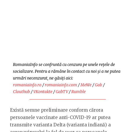
RomaniaInfo se confruntă cu cenzura pe unele rețele de
socializare. Pentru a rămâne în contact cu noi și a ne putea
urmări necenzurat, ne găsiți aici:
romaniainfo.ro
/
romaniainfo.com
/
MeWe
/
Gab
/
Clouthub
/
VKontakte
/
GabTV
/
Rumble
Există semne preliminare conform cărora
persoanele vaccinate anti-COVID-19 ar putea
transmite varianta Delta (varianta indiană) a