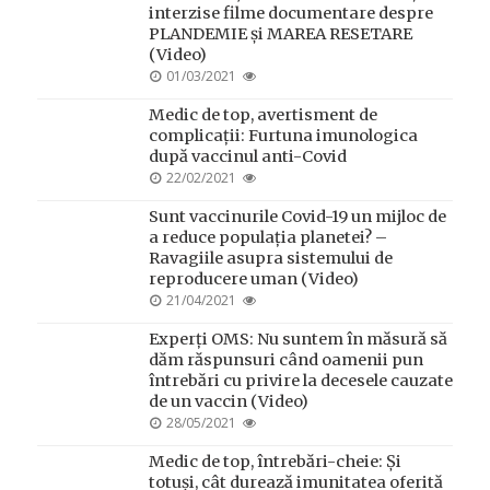
interzise filme documentare despre
PLANDEMIE și MAREA RESETARE
(Video)
POSTED
01/03/2021
ON
Medic de top, avertisment de
complicații: Furtuna imunologica
după vaccinul anti-Covid
POSTED
22/02/2021
ON
Sunt vaccinurile Covid-19 un mijloc de
a reduce populația planetei? –
Ravagiile asupra sistemului de
reproducere uman (Video)
POSTED
21/04/2021
ON
Experți OMS: Nu suntem în măsură să
dăm răspunsuri când oamenii pun
întrebări cu privire la decesele cauzate
de un vaccin (Video)
POSTED
28/05/2021
ON
Medic de top, întrebări-cheie: Și
totuși, cât durează imunitatea oferită