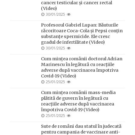
cancer testicular și cancer rectal
(Video)
POSTED
30/01/2025
ON
Profesorul Gabriel Lupan: Băuturile
răcoritoare Coca-Cola și Pepsi conțin
substanțe spermicide. Ele cresc
gradul de infertilitate (Video)
POSTED
30/01/2025
ON
Cum mințea românii doctorul Adrian
Marinescu în legătură cu reacțiile
adverse după vaccinarea împotriva
Covid-19 (Video)
POSTED
25/01/2025
ON
Cum mințea românii mass-media
plătită de guvern în legătură cu
reacțiile adverse după vaccinarea
împotriva Covid-19 (Video)
POSTED
25/01/2025
ON
Sute de români dau statul în judecată
pentru campania de vaccinare anti-