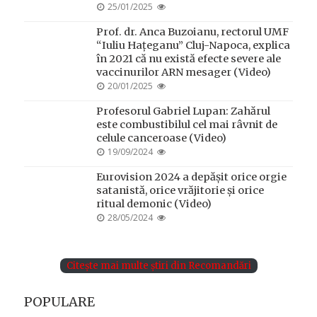
POSTED
25/01/2025
ON
Prof. dr. Anca Buzoianu, rectorul UMF
“Iuliu Hațeganu” Cluj-Napoca, explica
în 2021 că nu există efecte severe ale
vaccinurilor ARN mesager (Video)
POSTED
20/01/2025
ON
Profesorul Gabriel Lupan: Zahărul
este combustibilul cel mai râvnit de
celule canceroase (Video)
POSTED
19/09/2024
ON
Eurovision 2024 a depășit orice orgie
satanistă, orice vrăjitorie și orice
ritual demonic (Video)
POSTED
28/05/2024
ON
Citește mai multe știri din Recomandări
POPULARE