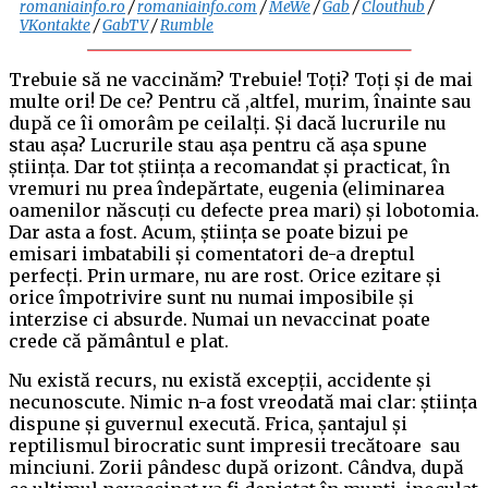
romaniainfo.ro
/
romaniainfo.com
/
MeWe
/
Gab
/
Clouthub
/
VKontakte
/
GabTV
/
Rumble
Trebuie să ne vaccinăm? Trebuie! Toți? Toți și de mai
multe ori! De ce? Pentru că ,altfel, murim, înainte sau
după ce îi omorâm pe ceilalți. Și dacă lucrurile nu
stau așa? Lucrurile stau așa pentru că așa spune
știința. Dar tot știința a recomandat și practicat, în
vremuri nu prea îndepărtate, eugenia (eliminarea
oamenilor născuți cu defecte prea mari) și lobotomia.
Dar asta a fost. Acum, știința se poate bizui pe
emisari imbatabili și comentatori de-a dreptul
perfecți. Prin urmare, nu are rost. Orice ezitare și
orice împotrivire sunt nu numai imposibile și
interzise ci absurde. Numai un nevaccinat poate
crede că pământul e plat.
Nu există recurs, nu există excepții, accidente și
necunoscute. Nimic n-a fost vreodată mai clar: știința
dispune și guvernul execută. Frica, șantajul și
reptilismul birocratic sunt impresii trecătoare sau
minciuni. Zorii pândesc după orizont. Cândva, după