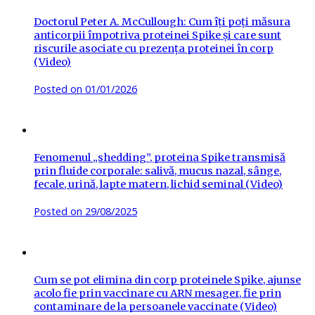
Doctorul Peter A. McCullough: Cum îți poți măsura
anticorpii împotriva proteinei Spike și care sunt
riscurile asociate cu prezența proteinei în corp
(Video)
Posted on
01/01/2026
Fenomenul „shedding”, proteina Spike transmisă
prin fluide corporale: salivă, mucus nazal, sânge,
fecale, urină, lapte matern, lichid seminal (Video)
Posted on
29/08/2025
Cum se pot elimina din corp proteinele Spike, ajunse
acolo fie prin vaccinare cu ARN mesager, fie prin
contaminare de la persoanele vaccinate (Video)