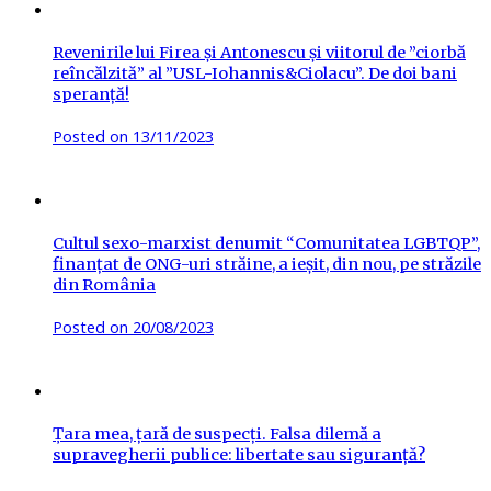
Revenirile lui Firea și Antonescu și viitorul de ”ciorbă
reîncălzită” al ”USL-Iohannis&Ciolacu”. De doi bani
speranță!
Posted on
13/11/2023
Cultul sexo-marxist denumit “Comunitatea LGBTQP”,
finanțat de ONG-uri străine, a ieșit, din nou, pe străzile
din România
Posted on
20/08/2023
Țara mea, țară de suspecți. Falsa dilemă a
supravegherii publice: libertate sau siguranță?