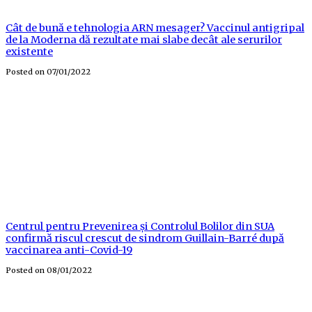
Cât de bună e tehnologia ARN mesager? Vaccinul antigripal
de la Moderna dă rezultate mai slabe decât ale serurilor
existente
Posted on
07/01/2022
Centrul pentru Prevenirea și Controlul Bolilor din SUA
confirmă riscul crescut de sindrom Guillain-Barré după
vaccinarea anti-Covid-19
Posted on
08/01/2022