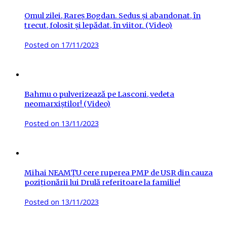
Omul zilei, Rareș Bogdan. Sedus și abandonat, în
trecut, folosit și lepădat, în viitor. (Video)
Posted on
17/11/2023
Bahmu o pulverizează pe Lasconi, vedeta
neomarxiștilor! (Video)
Posted on
13/11/2023
Mihai NEAMȚU cere ruperea PMP de USR din cauza
poziționării lui Drulă referitoare la familie!
Posted on
13/11/2023