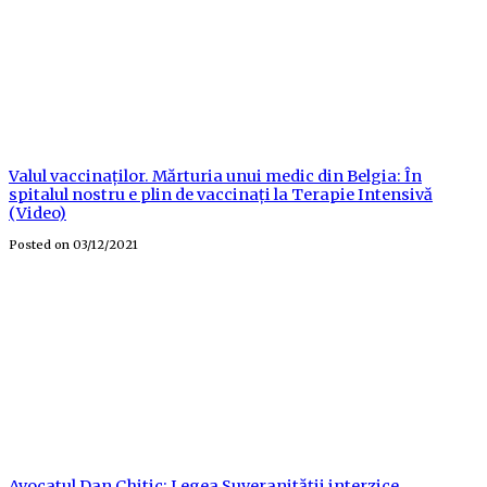
Valul vaccinaților. Mărturia unui medic din Belgia: În
spitalul nostru e plin de vaccinați la Terapie Intensivă
(Video)
Posted on
03/12/2021
Avocatul Dan Chitic: Legea Suveranității interzice