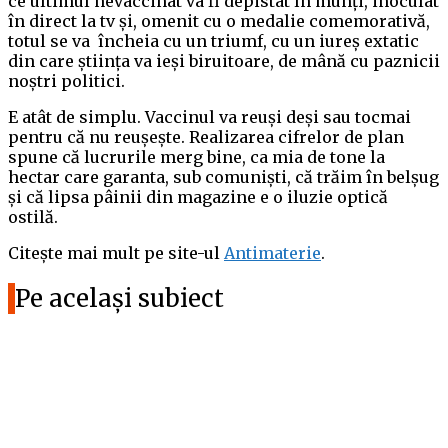
ce ultimul nevaccinat va fi depistat în munți, inoculat
în direct la tv și, omenit cu o medalie comemorativă,
totul se va încheia cu un triumf, cu un iureș extatic
din care știința va ieși biruitoare, de mână cu paznicii
noștri politici.
E atât de simplu. Vaccinul va reuși deși sau tocmai
pentru că nu reușește. Realizarea cifrelor de plan
spune că lucrurile merg bine, ca mia de tone la
hectar care garanta, sub comuniști, că trăim în belșug
și că lipsa pâinii din magazine e o iluzie optică
ostilă.
Citește mai mult pe site-ul
Antimaterie
.
Pe același subiect