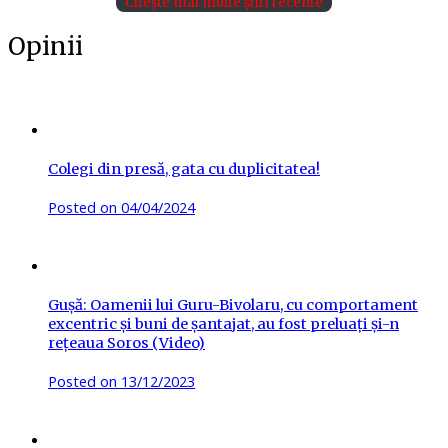
Citește mai multe știri recente
Opinii
Colegi din presă, gata cu duplicitatea!
Posted on
04/04/2024
Gușă: Oamenii lui Guru-Bivolaru, cu comportament
excentric și buni de șantajat, au fost preluați și-n
rețeaua Soros (Video)
Posted on
13/12/2023