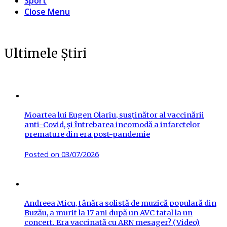
Sport
Close Menu
Ultimele Știri
Moartea lui Eugen Olariu, susținător al vaccinării
anti-Covid, și întrebarea incomodă a infarctelor
premature din era post-pandemie
Posted on
03/07/2026
Andreea Micu, tânăra solistă de muzică populară din
Buzău, a murit la 17 ani după un AVC fatal la un
concert. Era vaccinată cu ARN mesager? (Video)