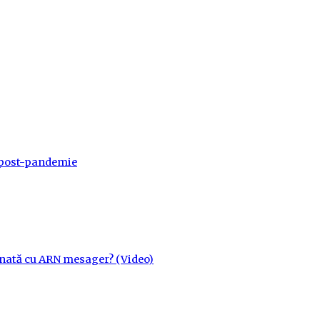
a post-pandemie
cinată cu ARN mesager? (Video)