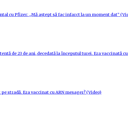
ntal cu Pfizer: „Mă aștept să fac infarct la un moment dat” (Vi
tentă de 23 de ani, decedată la începutul turei. Era vaccinată 
t pe stradă. Era vaccinat cu ARN mesager? (Video)