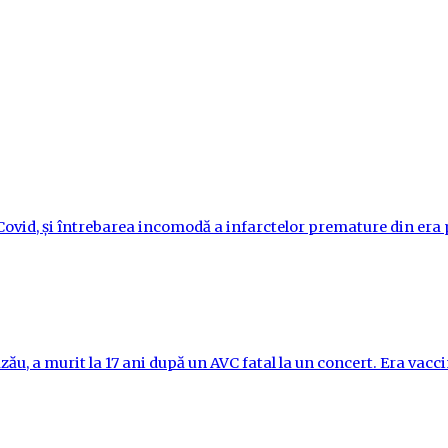
i-Covid, și întrebarea incomodă a infarctelor premature din er
ău, a murit la 17 ani după un AVC fatal la un concert. Era vac