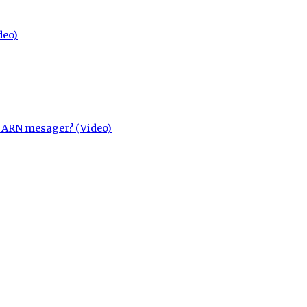
deo)
cu ARN mesager? (Video)