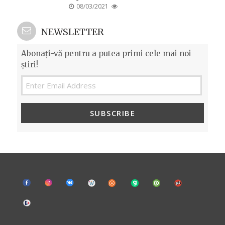
POSTED
08/03/2021
ON
NEWSLETTER
Abonați-vă pentru a putea primi cele mai noi
știri!
SUBSCRIBE