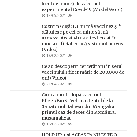
locul de muncă de vaccinul
experimental Covid-19 (Model Word)
POSTED
14/05/2021
ON
Cozmin Gușă: Eu nu mă vaccinez și îi
sfătuiesc pe cei ca mine să mă
urmeze. Acest virus a fost creat în
mod artificial. Atacă sistemul nervos
(Video)
POSTED
18/02/2021
ON
Ce au descoperit cercetătorii în serul
vaccinului Pfizer mărit de 200.000 de
ori! (Video)
POSTED
21/04/2021
ON
Cum a murit după vaccinul
Pfizer/BioNTech asistentul de la
Sanatoriul Balnear din Mangalia,
primul caz de deces din România,
mușamalizat
POSTED
18/02/2021
ON
HOLD UP + și ACEASTA NU ESTE O