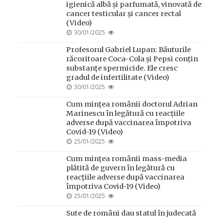
igienică albă și parfumată, vinovată de
cancer testicular și cancer rectal
(Video)
POSTED
30/01/2025
ON
Profesorul Gabriel Lupan: Băuturile
răcoritoare Coca-Cola și Pepsi conțin
substanțe spermicide. Ele cresc
gradul de infertilitate (Video)
POSTED
30/01/2025
ON
Cum mințea românii doctorul Adrian
Marinescu în legătură cu reacțiile
adverse după vaccinarea împotriva
Covid-19 (Video)
POSTED
25/01/2025
ON
Cum mințea românii mass-media
plătită de guvern în legătură cu
reacțiile adverse după vaccinarea
împotriva Covid-19 (Video)
POSTED
25/01/2025
ON
Sute de români dau statul în judecată