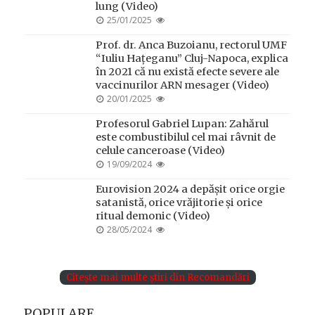
lung (Video)
POSTED
25/01/2025
ON
Prof. dr. Anca Buzoianu, rectorul UMF
“Iuliu Hațeganu” Cluj-Napoca, explica
în 2021 că nu există efecte severe ale
vaccinurilor ARN mesager (Video)
POSTED
20/01/2025
ON
Profesorul Gabriel Lupan: Zahărul
este combustibilul cel mai râvnit de
celule canceroase (Video)
POSTED
19/09/2024
ON
Eurovision 2024 a depășit orice orgie
satanistă, orice vrăjitorie și orice
ritual demonic (Video)
POSTED
28/05/2024
ON
Citește mai multe știri din Recomandări
POPULARE