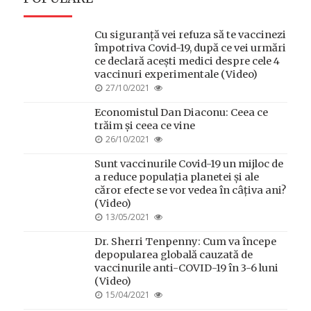
Cu siguranță vei refuza să te vaccinezi
împotriva Covid-19, după ce vei urmări
ce declară acești medici despre cele 4
vaccinuri experimentale (Video)
POSTED
27/10/2021
ON
Economistul Dan Diaconu: Ceea ce
trăim și ceea ce vine
POSTED
26/10/2021
ON
Sunt vaccinurile Covid-19 un mijloc de
a reduce populația planetei și ale
căror efecte se vor vedea în câțiva ani?
(Video)
POSTED
13/05/2021
ON
Dr. Sherri Tenpenny: Cum va începe
depopularea globală cauzată de
vaccinurile anti-COVID-19 în 3-6 luni
(Video)
POSTED
15/04/2021
ON