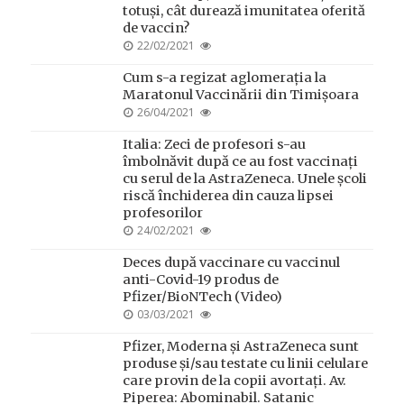
totuși, cât durează imunitatea oferită
de vaccin?
POSTED
22/02/2021
ON
Cum s-a regizat aglomerația la
Maratonul Vaccinării din Timișoara
POSTED
26/04/2021
ON
Italia: Zeci de profesori s-au
îmbolnăvit după ce au fost vaccinați
cu serul de la AstraZeneca. Unele școli
riscă închiderea din cauza lipsei
profesorilor
POSTED
24/02/2021
ON
Deces după vaccinare cu vaccinul
anti-Covid-19 produs de
Pfizer/BioNTech (Video)
POSTED
03/03/2021
ON
Pfizer, Moderna și AstraZeneca sunt
produse și/sau testate cu linii celulare
care provin de la copii avortați. Av.
Piperea: Abominabil. Satanic