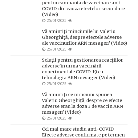
pentru campania de vaccinare anti-
COVID, din cauza efectelor secundare
(Video)
POSTED
25/01/2025
ON
Vă amintiți minciunile lui Valeriu
Gheorghiţă, despre efectele adverse
ale vaccinurilor ARN mesager? (Video)
POSTED
25/01/2025
ON
Soluţii pentru gestionarea reacţiilor
adverse în urma vaccinării
experimentale COVID-19 cu
tehnologia ARN mesager (Video)
POSTED
25/01/2025
ON
Vă amintiți ce minciuni spunea
Valeriu Gheorghiţă, despre ce efecte
adverse erau la doza 3 de vaccin ARN
mesager? (Video)
POSTED
25/01/2025
ON
Cel mai mare studiu anti-COVID.
Efecte adverse confirmate pe termen