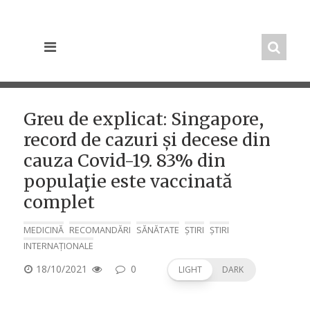
Skip
to
content
Greu de explicat: Singapore,
record de cazuri și decese din
cauza Covid-19. 83% din
populaţie este vaccinată
complet
MEDICINĂ
RECOMANDĂRI
SĂNĂTATE
ȘTIRI
ȘTIRI
INTERNAȚIONALE
POSTED
18/10/2021
0
LIGHT
DARK
ON