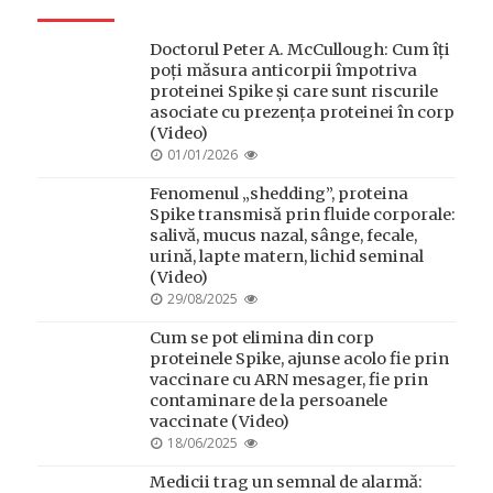
Doctorul Peter A. McCullough: Cum îți
poți măsura anticorpii împotriva
proteinei Spike și care sunt riscurile
asociate cu prezența proteinei în corp
(Video)
POSTED
01/01/2026
ON
Fenomenul „shedding”, proteina
Spike transmisă prin fluide corporale:
salivă, mucus nazal, sânge, fecale,
urină, lapte matern, lichid seminal
(Video)
POSTED
29/08/2025
ON
Cum se pot elimina din corp
proteinele Spike, ajunse acolo fie prin
vaccinare cu ARN mesager, fie prin
contaminare de la persoanele
vaccinate (Video)
POSTED
18/06/2025
ON
Medicii trag un semnal de alarmă: