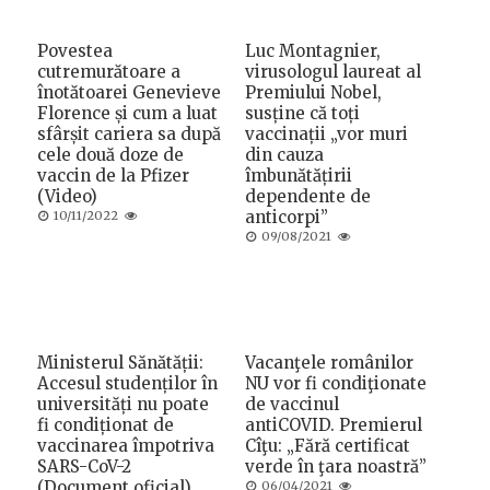
Povestea
Luc Montagnier,
cutremurătoare a
virusologul laureat al
înotătoarei Genevieve
Premiului Nobel,
Florence și cum a luat
susține că toți
sfârșit cariera sa după
vaccinații „vor muri
cele două doze de
din cauza
vaccin de la Pfizer
îmbunătățirii
(Video)
dependente de
Posted
anticorpi”
10/11/2022
on
Posted
09/08/2021
on
Ministerul Sănătății:
Vacanţele românilor
Accesul studenților în
NU vor fi condiţionate
universități nu poate
de vaccinul
fi condiționat de
antiCOVID. Premierul
vaccinarea împotriva
Cîţu: „Fără certificat
SARS-CoV-2
verde în ţara noastră”
(Document oficial)
Posted
06/04/2021