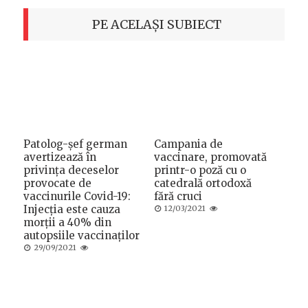
PE ACELAȘI SUBIECT
Patolog-șef german
Campania de
avertizează în
vaccinare, promovată
privința deceselor
printr-o poză cu o
provocate de
catedrală ortodoxă
vaccinurile Covid-19:
fără cruci
Injecția este cauza
Posted
12/03/2021
on
morții a 40% din
autopsiile vaccinaților
Posted
29/09/2021
on