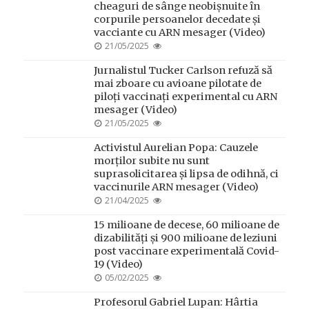
cheaguri de sânge neobișnuite în
corpurile persoanelor decedate și
vacciante cu ARN mesager (Video)
POSTED
21/05/2025
ON
Jurnalistul Tucker Carlson refuză să
mai zboare cu avioane pilotate de
piloți vaccinați experimental cu ARN
mesager (Video)
POSTED
21/05/2025
ON
Activistul Aurelian Popa: Cauzele
morților subite nu sunt
suprasolicitarea și lipsa de odihnă, ci
vaccinurile ARN mesager (Video)
POSTED
21/04/2025
ON
15 milioane de decese, 60 milioane de
dizabilități și 900 milioane de leziuni
post vaccinare experimentală Covid-
19 (Video)
POSTED
05/02/2025
ON
Profesorul Gabriel Lupan: Hârtia