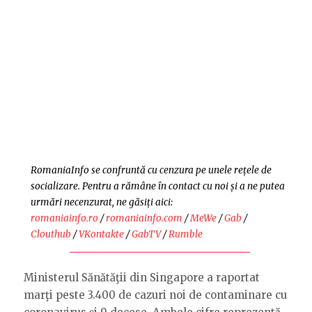
RomaniaInfo se confruntă cu cenzura pe unele rețele de
socializare. Pentru a rămâne în contact cu noi și a ne putea
urmări necenzurat, ne găsiți aici:
romaniainfo.ro
/
romaniainfo.com
/
MeWe
/
Gab
/
Clouthub
/
VKontakte
/
GabTV
/
Rumble
Ministerul Sănătăţii din Singapore a raportat
marţi peste 3.400 de cazuri noi de contaminare cu