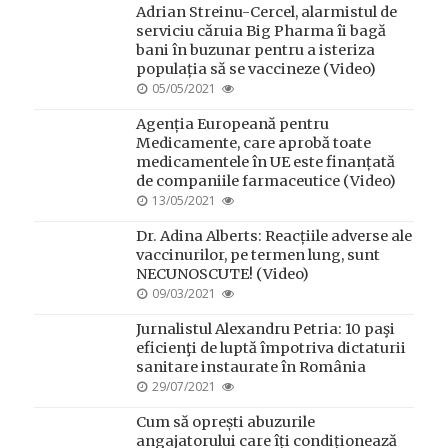
Adrian Streinu-Cercel, alarmistul de
serviciu căruia Big Pharma îi bagă
bani în buzunar pentru a isteriza
populația să se vaccineze (Video)
POSTED
05/05/2021
ON
Agenția Europeană pentru
Medicamente, care aprobă toate
medicamentele în UE este finanțată
de companiile farmaceutice (Video)
POSTED
13/05/2021
ON
Dr. Adina Alberts: Reacțiile adverse ale
vaccinurilor, pe termen lung, sunt
NECUNOSCUTE! (Video)
POSTED
09/03/2021
ON
Jurnalistul Alexandru Petria: 10 paşi
eficienţi de luptă împotriva dictaturii
sanitare instaurate în România
POSTED
29/07/2021
ON
Cum să oprești abuzurile
angajatorului care îți condiționează