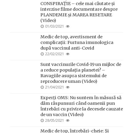
CONSPIRAȚIE – cele mai căutate și
interzise filme documentare despre
PLANDEMIE și MAREA RESETARE
(Video)
POSTED
01/03/2021
ON
Medic de top, avertisment de
complicații: Furtuna imunologica
după vaccinul anti-Covid
POSTED
22/02/2021
ON
Sunt vaccinurile Covid-19 un mijloc de
a reduce populația planetei? –
Ravagiile asupra sistemului de
reproducere uman (Video)
POSTED
21/04/2021
ON
Experți OMS: Nu suntem în măsură să
dăm răspunsuri când oamenii pun
întrebări cu privire la decesele cauzate
de un vaccin (Video)
POSTED
28/05/2021
ON
Medic de top, întrebări-cheie: Și