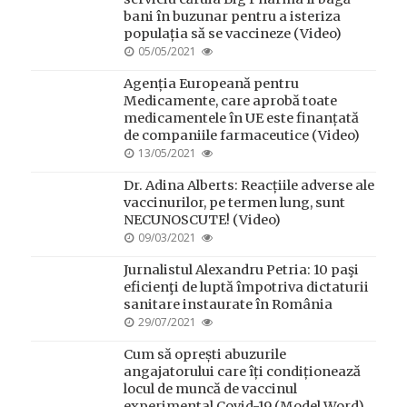
bani în buzunar pentru a isteriza
populația să se vaccineze (Video)
POSTED
05/05/2021
ON
Agenția Europeană pentru
Medicamente, care aprobă toate
medicamentele în UE este finanțată
de companiile farmaceutice (Video)
POSTED
13/05/2021
ON
Dr. Adina Alberts: Reacțiile adverse ale
vaccinurilor, pe termen lung, sunt
NECUNOSCUTE! (Video)
POSTED
09/03/2021
ON
Jurnalistul Alexandru Petria: 10 paşi
eficienţi de luptă împotriva dictaturii
sanitare instaurate în România
POSTED
29/07/2021
ON
Cum să oprești abuzurile
angajatorului care îți condiționează
locul de muncă de vaccinul
experimental Covid-19 (Model Word)