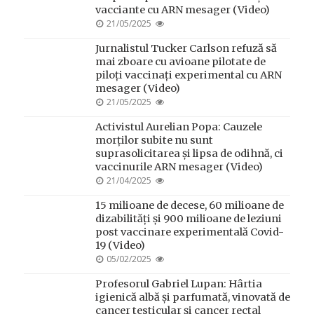
vacciante cu ARN mesager (Video)
POSTED
21/05/2025
ON
Jurnalistul Tucker Carlson refuză să
mai zboare cu avioane pilotate de
piloți vaccinați experimental cu ARN
mesager (Video)
POSTED
21/05/2025
ON
Activistul Aurelian Popa: Cauzele
morților subite nu sunt
suprasolicitarea și lipsa de odihnă, ci
vaccinurile ARN mesager (Video)
POSTED
21/04/2025
ON
15 milioane de decese, 60 milioane de
dizabilități și 900 milioane de leziuni
post vaccinare experimentală Covid-
19 (Video)
POSTED
05/02/2025
ON
Profesorul Gabriel Lupan: Hârtia
igienică albă și parfumată, vinovată de
cancer testicular și cancer rectal