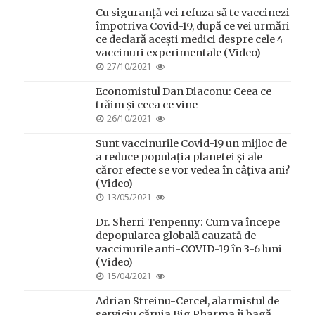
Cu siguranță vei refuza să te vaccinezi
împotriva Covid-19, după ce vei urmări
ce declară acești medici despre cele 4
vaccinuri experimentale (Video)
POSTED
27/10/2021
ON
Economistul Dan Diaconu: Ceea ce
trăim și ceea ce vine
POSTED
26/10/2021
ON
Sunt vaccinurile Covid-19 un mijloc de
a reduce populația planetei și ale
căror efecte se vor vedea în câțiva ani?
(Video)
POSTED
13/05/2021
ON
Dr. Sherri Tenpenny: Cum va începe
depopularea globală cauzată de
vaccinurile anti-COVID-19 în 3-6 luni
(Video)
POSTED
15/04/2021
ON
Adrian Streinu-Cercel, alarmistul de
serviciu căruia Big Pharma îi bagă