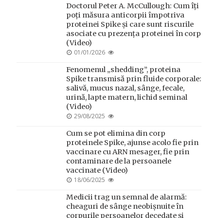
Doctorul Peter A. McCullough: Cum îți
poți măsura anticorpii împotriva
proteinei Spike și care sunt riscurile
asociate cu prezența proteinei în corp
(Video)
POSTED
01/01/2026
ON
Fenomenul „shedding”, proteina
Spike transmisă prin fluide corporale:
salivă, mucus nazal, sânge, fecale,
urină, lapte matern, lichid seminal
(Video)
POSTED
29/08/2025
ON
Cum se pot elimina din corp
proteinele Spike, ajunse acolo fie prin
vaccinare cu ARN mesager, fie prin
contaminare de la persoanele
vaccinate (Video)
POSTED
18/06/2025
ON
Medicii trag un semnal de alarmă:
cheaguri de sânge neobișnuite în
corpurile persoanelor decedate și