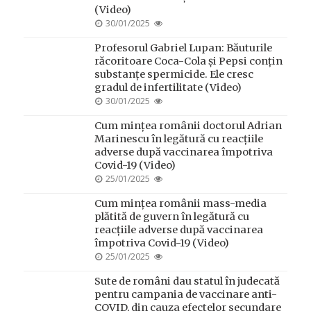
(Video)
POSTED
30/01/2025
ON
Profesorul Gabriel Lupan: Băuturile
răcoritoare Coca-Cola și Pepsi conțin
substanțe spermicide. Ele cresc
gradul de infertilitate (Video)
POSTED
30/01/2025
ON
Cum mințea românii doctorul Adrian
Marinescu în legătură cu reacțiile
adverse după vaccinarea împotriva
Covid-19 (Video)
POSTED
25/01/2025
ON
Cum mințea românii mass-media
plătită de guvern în legătură cu
reacțiile adverse după vaccinarea
împotriva Covid-19 (Video)
POSTED
25/01/2025
ON
Sute de români dau statul în judecată
pentru campania de vaccinare anti-
COVID, din cauza efectelor secundare