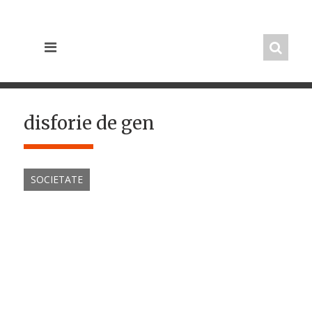
Skip
to
content
disforie de gen
SOCIETATE