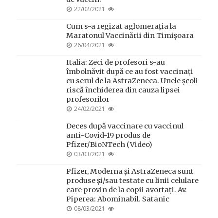
POSTED
22/02/2021
ON
Cum s-a regizat aglomerația la
Maratonul Vaccinării din Timișoara
POSTED
26/04/2021
ON
Italia: Zeci de profesori s-au
îmbolnăvit după ce au fost vaccinați
cu serul de la AstraZeneca. Unele școli
riscă închiderea din cauza lipsei
profesorilor
POSTED
24/02/2021
ON
Deces după vaccinare cu vaccinul
anti-Covid-19 produs de
Pfizer/BioNTech (Video)
POSTED
03/03/2021
ON
Pfizer, Moderna și AstraZeneca sunt
produse și/sau testate cu linii celulare
care provin de la copii avortați. Av.
Piperea: Abominabil. Satanic
POSTED
08/03/2021
ON