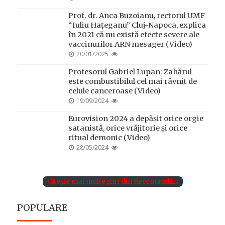
ON
Prof. dr. Anca Buzoianu, rectorul UMF
“Iuliu Hațeganu” Cluj-Napoca, explica
în 2021 că nu există efecte severe ale
vaccinurilor ARN mesager (Video)
POSTED
20/01/2025
ON
Profesorul Gabriel Lupan: Zahărul
este combustibilul cel mai râvnit de
celule canceroase (Video)
POSTED
19/09/2024
ON
Eurovision 2024 a depășit orice orgie
satanistă, orice vrăjitorie și orice
ritual demonic (Video)
POSTED
28/05/2024
ON
Citește mai multe știri din Recomandări
POPULARE