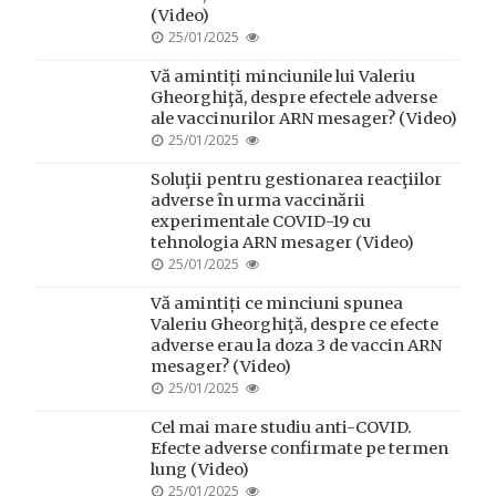
(Video)
POSTED
25/01/2025
ON
Vă amintiți minciunile lui Valeriu
Gheorghiţă, despre efectele adverse
ale vaccinurilor ARN mesager? (Video)
POSTED
25/01/2025
ON
Soluţii pentru gestionarea reacţiilor
adverse în urma vaccinării
experimentale COVID-19 cu
tehnologia ARN mesager (Video)
POSTED
25/01/2025
ON
Vă amintiți ce minciuni spunea
Valeriu Gheorghiţă, despre ce efecte
adverse erau la doza 3 de vaccin ARN
mesager? (Video)
POSTED
25/01/2025
ON
Cel mai mare studiu anti-COVID.
Efecte adverse confirmate pe termen
lung (Video)
POSTED
25/01/2025