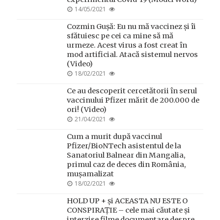
POSTED
14/05/2021
ON
Cozmin Gușă: Eu nu mă vaccinez și îi
sfătuiesc pe cei ca mine să mă
urmeze. Acest virus a fost creat în
mod artificial. Atacă sistemul nervos
(Video)
POSTED
18/02/2021
ON
Ce au descoperit cercetătorii în serul
vaccinului Pfizer mărit de 200.000 de
ori! (Video)
POSTED
21/04/2021
ON
Cum a murit după vaccinul
Pfizer/BioNTech asistentul de la
Sanatoriul Balnear din Mangalia,
primul caz de deces din România,
mușamalizat
POSTED
18/02/2021
ON
HOLD UP + și ACEASTA NU ESTE O
CONSPIRAȚIE – cele mai căutate și
interzise filme documentare despre