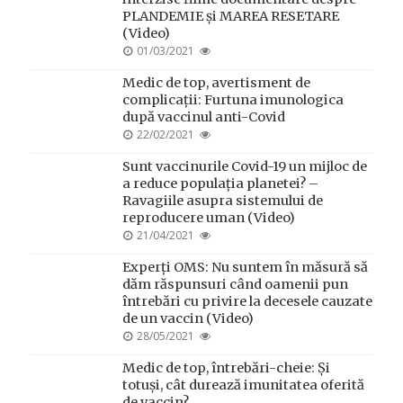
PLANDEMIE și MAREA RESETARE
(Video)
POSTED
01/03/2021
ON
Medic de top, avertisment de
complicații: Furtuna imunologica
după vaccinul anti-Covid
POSTED
22/02/2021
ON
Sunt vaccinurile Covid-19 un mijloc de
a reduce populația planetei? –
Ravagiile asupra sistemului de
reproducere uman (Video)
POSTED
21/04/2021
ON
Experți OMS: Nu suntem în măsură să
dăm răspunsuri când oamenii pun
întrebări cu privire la decesele cauzate
de un vaccin (Video)
POSTED
28/05/2021
ON
Medic de top, întrebări-cheie: Și
totuși, cât durează imunitatea oferită
de vaccin?