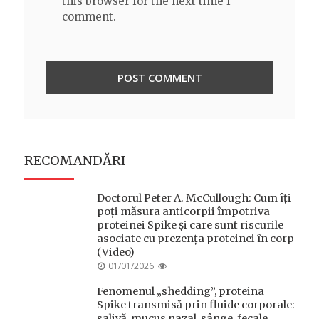
this browser for the next time I
comment.
RECOMANDĂRI
Doctorul Peter A. McCullough: Cum îți
poți măsura anticorpii împotriva
proteinei Spike și care sunt riscurile
asociate cu prezența proteinei în corp
(Video)
POSTED
01/01/2026
ON
Fenomenul „shedding”, proteina
Spike transmisă prin fluide corporale:
salivă, mucus nazal, sânge, fecale,