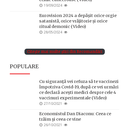
POSTED
19/09/2024
ON
Eurovision 2024 a depășit orice orgie
satanistă, orice vrăjitorie și orice
ritual demonic (Video)
POSTED
28/05/2024
ON
Citește mai multe știri din Recomandări
POPULARE
Cu siguranță vei refuza să te vaccinezi
împotriva Covid-19, după ce vei urmări
ce declară acești medici despre cele 4
vaccinuri experimentale (Video)
POSTED
27/10/2021
ON
Economistul Dan Diaconu: Ceea ce
trăim și ceea ce vine
POSTED
26/10/2021