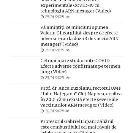
experimentale COVID-19 cu
tehnologia ARN mesager (Video)
POSTED
25/01/2025
ON
Vă amintiți ce minciuni spunea
Valeriu Gheorghiţă, despre ce efecte
adverse erau la doza 3 de vaccin ARN
mesager? (Video)
POSTED
25/01/2025
ON
Cel mai mare studiu anti-COVID.
Efecte adverse confirmate pe termen
lung (Video)
POSTED
25/01/2025
ON
Prof. dr. Anca Buzoianu, rectorul UMF
“Iuliu Hațeganu” Cluj-Napoca, explica
în 2021 că nu există efecte severe ale
vaccinurilor ARN mesager (Video)
POSTED
20/01/2025
ON
Profesorul Gabriel Lupan: Zahărul
este combustibilul cel mai râvnit de
celule canceroase (Video)