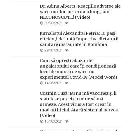
ON
Dr. Adina Alberts: Reacțiile adverse ale
vaccinurilor, pe termen lung, sunt
NECUNOSCUTE! (Video)
POSTED
09/03/2021
ON
Jurnalistul Alexandru Petria: 10 paşi
eficienţi de luptă împotriva dictaturii
sanitare instaurate în România
POSTED
29/07/2021
ON
Cum să oprești abuzurile
angajatorului care îți condiționează
locul de muncă de vaccinul
experimental Covid-19 (Model Word)
POSTED
14/05/2021
ON
Cozmin Gușă: Eu nu mă vaccinez și îi
sfătuiesc pe cei ca mine să mă
urmeze. Acest virus a fost creat în
mod artificial. Atacă sistemul nervos
(Video)
POSTED
18/02/2021
ON