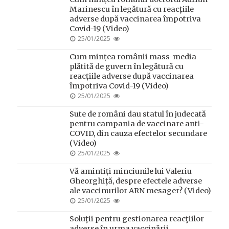
Marinescu în legătură cu reacțiile
adverse după vaccinarea împotriva
Covid-19 (Video)
POSTED
25/01/2025
ON
Cum mințea românii mass-media
plătită de guvern în legătură cu
reacțiile adverse după vaccinarea
împotriva Covid-19 (Video)
POSTED
25/01/2025
ON
Sute de români dau statul în judecată
pentru campania de vaccinare anti-
COVID, din cauza efectelor secundare
(Video)
POSTED
25/01/2025
ON
Vă amintiți minciunile lui Valeriu
Gheorghiţă, despre efectele adverse
ale vaccinurilor ARN mesager? (Video)
POSTED
25/01/2025
ON
Soluţii pentru gestionarea reacţiilor
adverse în urma vaccinării