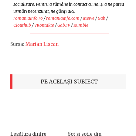
socializare. Pentru a rămâne în contact cu noi și a ne putea
urmări necenzurat, ne găsiți aici:
romaniainfo.ro
/
romaniainfo.com
/
MeWe
/
Gab
/
Clouthub
/
VKontakte
/
GabTV
/
Rumble
Sursa:
Marian Lisca
n
PE ACELAȘI SUBIECT
Legătura dintre
Soț și soție din