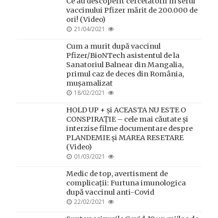
Ce au descoperit cercetătorii în serul
vaccinului Pfizer mărit de 200.000 de
ori! (Video)
POSTED
21/04/2021
ON
Cum a murit după vaccinul
Pfizer/BioNTech asistentul de la
Sanatoriul Balnear din Mangalia,
primul caz de deces din România,
mușamalizat
POSTED
18/02/2021
ON
HOLD UP + și ACEASTA NU ESTE O
CONSPIRAȚIE – cele mai căutate și
interzise filme documentare despre
PLANDEMIE și MAREA RESETARE
(Video)
POSTED
01/03/2021
ON
Medic de top, avertisment de
complicații: Furtuna imunologica
după vaccinul anti-Covid
POSTED
22/02/2021
ON