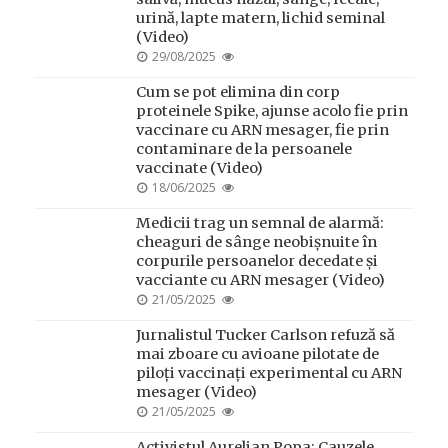
urină, lapte matern, lichid seminal
(Video)
POSTED
29/08/2025
ON
Cum se pot elimina din corp
proteinele Spike, ajunse acolo fie prin
vaccinare cu ARN mesager, fie prin
contaminare de la persoanele
vaccinate (Video)
POSTED
18/06/2025
ON
Medicii trag un semnal de alarmă:
cheaguri de sânge neobișnuite în
corpurile persoanelor decedate și
vacciante cu ARN mesager (Video)
POSTED
21/05/2025
ON
Jurnalistul Tucker Carlson refuză să
mai zboare cu avioane pilotate de
piloți vaccinați experimental cu ARN
mesager (Video)
POSTED
21/05/2025
ON
Activistul Aurelian Popa: Cauzele