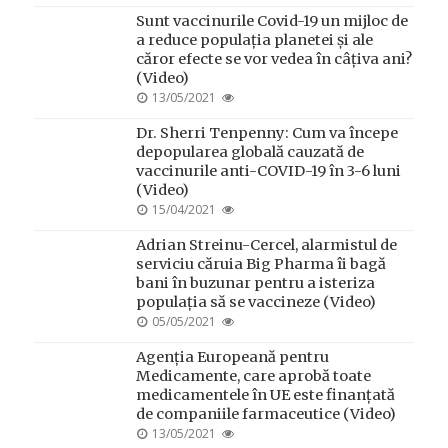
ON
Sunt vaccinurile Covid-19 un mijloc de
a reduce populația planetei și ale
căror efecte se vor vedea în câțiva ani?
(Video)
POSTED
13/05/2021
ON
Dr. Sherri Tenpenny: Cum va începe
depopularea globală cauzată de
vaccinurile anti-COVID-19 în 3-6 luni
(Video)
POSTED
15/04/2021
ON
Adrian Streinu-Cercel, alarmistul de
serviciu căruia Big Pharma îi bagă
bani în buzunar pentru a isteriza
populația să se vaccineze (Video)
POSTED
05/05/2021
ON
Agenția Europeană pentru
Medicamente, care aprobă toate
medicamentele în UE este finanțată
de companiile farmaceutice (Video)
POSTED
13/05/2021