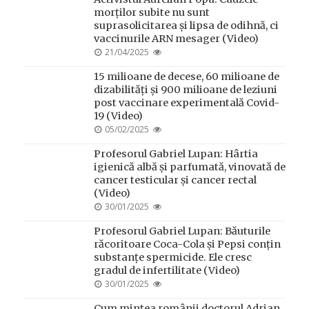
morților subite nu sunt
suprasolicitarea și lipsa de odihnă, ci
vaccinurile ARN mesager (Video)
POSTED
21/04/2025
ON
15 milioane de decese, 60 milioane de
dizabilități și 900 milioane de leziuni
post vaccinare experimentală Covid-
19 (Video)
POSTED
05/02/2025
ON
Profesorul Gabriel Lupan: Hârtia
igienică albă și parfumată, vinovată de
cancer testicular și cancer rectal
(Video)
POSTED
30/01/2025
ON
Profesorul Gabriel Lupan: Băuturile
răcoritoare Coca-Cola și Pepsi conțin
substanțe spermicide. Ele cresc
gradul de infertilitate (Video)
POSTED
30/01/2025
ON
Cum mințea românii doctorul Adrian