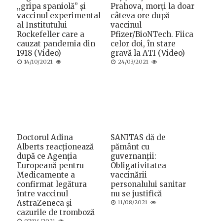
,,gripa spaniolă” și
Prahova, morți la doar
vaccinul experimental
câteva ore după
al Institutului
vaccinul
Rockefeller care a
Pfizer/BioNTech. Fiica
cauzat pandemia din
celor doi, în stare
1918 (Video)
gravă la ATI (Video)
Posted
Posted
14/10/2021
24/03/2021
on
on
Doctorul Adina
SANITAS dă de
Alberts reacționează
pământ cu
după ce Agenția
guvernanții:
Europeană pentru
Obligativitatea
Medicamente a
vaccinării
confirmat legătura
personalului sanitar
între vaccinul
nu se justifică
AstraZeneca și
Posted
11/08/2021
on
cazurile de tromboză
Posted