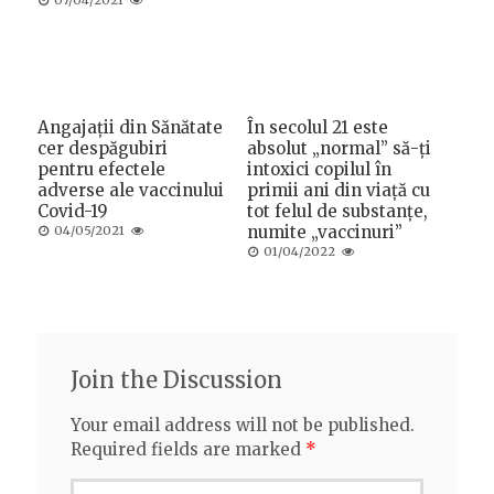
07/04/2021
on
Angajații din Sănătate
În secolul 21 este
cer despăgubiri
absolut „normal” să-ți
pentru efectele
intoxici copilul în
adverse ale vaccinului
primii ani din viață cu
Covid-19
tot felul de substanțe,
Posted
numite „vaccinuri”
04/05/2021
on
Posted
01/04/2022
on
Join the Discussion
Your email address will not be published.
Required fields are marked
*