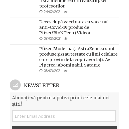
riscă închiderea din cauza lipsei
profesorilor
POSTED
24/02/2021
ON
Deces după vaccinare cu vaccinul
anti-Covid-19 produs de
Pfizer/BioNTech (Video)
POSTED
03/03/2021
ON
Pfizer, Moderna și AstraZeneca sunt
produse și/sau testate cu linii celulare
care provin de la copii avortați. Av.
Piperea: Abominabil. Satanic
POSTED
08/03/2021
ON
NEWSLETTER
Abonați-vă pentru a putea primi cele mai noi
știri!