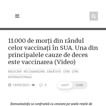
Skip
to
content
11.000 de morți din rândul
celor vaccinați în SUA. Una din
principalele cauze de deces
este vaccinarea (Video)
MEDICINĂ
RECOMANDĂRI
SĂNĂTATE
ȘTIRI
ȘTIRI
INTERNAȚIONALE
POSTED
14/09/2021
0
LIGHT
DARK
ON
RomaniaInfo se confruntă cu cenzura pe unele rețele de