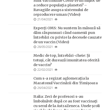
Sunt vaccinurile Covid-19 un mijloc de
a reduce populația planetei? –
Ravagiile asupra sistemului de
reproducere uman (Video)
POSTED
21/04/2021
ON
Experți OMS: Nu suntem în măsură să
dăm răspunsuri când oamenii pun
întrebări cu privire la decesele cauzate
de un vaccin (Video)
POSTED
28/05/2021
ON
Medic de top, întrebări-cheie: Și
totuși, cât durează imunitatea oferită
de vaccin?
POSTED
22/02/2021
ON
Cum s-a regizat aglomerația la
Maratonul Vaccinării din Timișoara
POSTED
26/04/2021
ON
Italia: Zeci de profesori s-au
îmbolnăvit după ce au fost vaccinați
cu serul de la AstraZeneca. Unele școli