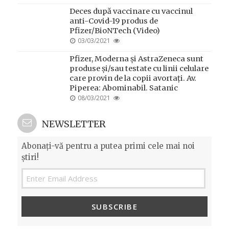
ON
Deces după vaccinare cu vaccinul
anti-Covid-19 produs de
Pfizer/BioNTech (Video)
POSTED
03/03/2021
ON
Pfizer, Moderna și AstraZeneca sunt
produse și/sau testate cu linii celulare
care provin de la copii avortați. Av.
Piperea: Abominabil. Satanic
POSTED
08/03/2021
ON
NEWSLETTER
Abonați-vă pentru a putea primi cele mai noi
știri!
SUBSCRIBE