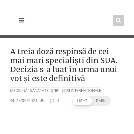
Skip
to
content
A treia doză respinsă de cei
mai mari specialiști din SUA.
Decizia s-a luat în urma unui
vot și este definitivă
MEDICINĂ
SĂNĂTATE
ȘTIRI
ȘTIRI INTERNAȚIONALE
POSTED
27/09/2021
0
LIGHT
DARK
ON