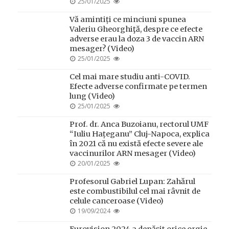
POSTED
25/01/2025
ON
Vă amintiți ce minciuni spunea
Valeriu Gheorghiţă, despre ce efecte
adverse erau la doza 3 de vaccin ARN
mesager? (Video)
POSTED
25/01/2025
ON
Cel mai mare studiu anti-COVID.
Efecte adverse confirmate pe termen
lung (Video)
POSTED
25/01/2025
ON
Prof. dr. Anca Buzoianu, rectorul UMF
“Iuliu Hațeganu” Cluj-Napoca, explica
în 2021 că nu există efecte severe ale
vaccinurilor ARN mesager (Video)
POSTED
20/01/2025
ON
Profesorul Gabriel Lupan: Zahărul
este combustibilul cel mai râvnit de
celule canceroase (Video)
POSTED
19/09/2024
ON
Eurovision 2024 a depășit orice orgie