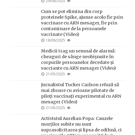
POSTED
29/08/2025
ON
Cum se pot elimina din corp
proteinele Spike, ajunse acolo fie prin
vaccinare cu ARN mesager, fie prin
contaminare de la persoanele
vaccinate (Video)
POSTED
18/06/2025
ON
Medicii trag un semnal de alarmă:
cheaguri de sânge neobișnuite în
corpurile persoanelor decedate și
vacciante cu ARN mesager (Video)
POSTED
21/05/2025
ON
Jurnalistul Tucker Carlson refuză să
mai zboare cu avioane pilotate de
piloți vaccinați experimental cu ARN
mesager (Video)
POSTED
21/05/2025
ON
Activistul Aurelian Popa: Cauzele
morților subite nu sunt
suprasolicitarea și lipsa de odihnă, ci