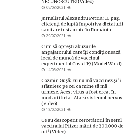
NECUNOSCUTE! (Video)
POSTED
09/03/2021
ON
Jurnalistul Alexandru Petria: 10 paşi
eficienţi de luptă împotriva dictaturii
sanitare instaurate în România
POSTED
29/07/2021
ON
Cum să oprești abuzurile
angajatorului care îți condiționează
locul de muncă de vaccinul
experimental Covid-19 (Model Word)
POSTED
14/05/2021
ON
Cozmin Gușă: Eu nu mă vaccinez și îi
sfătuiesc pe cei ca mine să mă
urmeze. Acest virus a fost creat în
mod artificial. Atacă sistemul nervos
(Video)
POSTED
18/02/2021
ON
Ce au descoperit cercetătorii în serul
vaccinului Pfizer mărit de 200.000 de
ori! (Video)