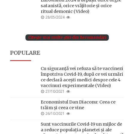
satanistă, orice vrăjitorie și orice
ritual demonic (Video)
POSTED
28/05/2024
ON
Citește mai multe știri din Recomandări
POPULARE
Cu siguranță vei refuza să te vaccinezi
împotriva Covid-19, după ce vei urmări
ce declară acești medici despre cele 4
vaccinuri experimentale (Video)
POSTED
27/10/2021
ON
Economistul Dan Diaconu: Ceea ce
trăim și ceea ce vine
POSTED
26/10/2021
ON
Sunt vaccinurile Covid-19 un mijloc de
a reduce populația planetei și ale