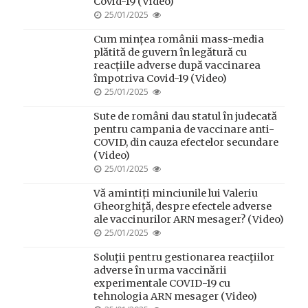
Covid-19 (Video)
POSTED
25/01/2025
ON
Cum mințea românii mass-media
plătită de guvern în legătură cu
reacțiile adverse după vaccinarea
împotriva Covid-19 (Video)
POSTED
25/01/2025
ON
Sute de români dau statul în judecată
pentru campania de vaccinare anti-
COVID, din cauza efectelor secundare
(Video)
POSTED
25/01/2025
ON
Vă amintiți minciunile lui Valeriu
Gheorghiţă, despre efectele adverse
ale vaccinurilor ARN mesager? (Video)
POSTED
25/01/2025
ON
Soluţii pentru gestionarea reacţiilor
adverse în urma vaccinării
experimentale COVID-19 cu
tehnologia ARN mesager (Video)