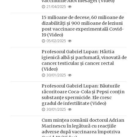
vaccinurile ARN mesager (Video)
POSTED
21/04/2025
ON
15 milioane de decese, 60 milioane de
dizabilități și 900 milioane de leziuni
post vaccinare experimentală Covid-
19 (Video)
POSTED
05/02/2025
ON
Profesorul Gabriel Lupan: Hârtia
igienică albă și parfumată, vinovată de
cancer testicular și cancer rectal
(Video)
POSTED
30/01/2025
ON
Profesorul Gabriel Lupan: Băuturile
răcoritoare Coca-Cola și Pepsi conțin
substanțe spermicide. Ele cresc
gradul de infertilitate (Video)
POSTED
30/01/2025
ON
Cum mințea românii doctorul Adrian
Marinescu în legătură cu reacțiile
adverse după vaccinarea împotriva