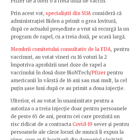
Pfizer de a oferi o a treia doză de vaccin.
Prin acest vot,
specialiștii din SUA
consideră că
administrației Biden a primit o grea lovitură,
după ce actualul președinte a vrut să recurgă la un
program de rapel, cu a treia doză, pe scară largă.
Membrii comitetului consultativ de la FDA
, pentru
vaccinuri, au votat vineri cu 16 voturi la 2
împotriva aprobării unei doze de rapel a
vaccinului în două doze BioNTech/
Pfizer
pentru
americanii în vârstă de 16 ani sau mai mult, la cel
puțin șase luni după ce au primit a doua injecție.
Ulterior, ei au votat în unanimitate pentru a
autoriza o a treia injecție doar pentru persoanele
de peste 65 de ani, pentru cei care prezintă un
risc ridicat de a contracta
Covid-19
sever și pentru
persoanele ale căror locuri de muncă îi expun la
virus, cum ar fi lucrătorii din domeniul sănătății.