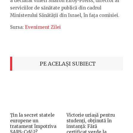
a declarat vineri Sharon Elroy-Preiss, director al
serviciilor de sănătate publică din cadrul
Ministerului Sănătății din Israel, în fața comisiei.
Sursa:
Eveniment Zilei
PE ACELAȘI SUBIECT
Țin la secret statele
Victorie uriașă pentru
europene un
studenți, obținută în
tratament împotriva
instanță: Fără
SARS-CoV-2?
certificat verde la