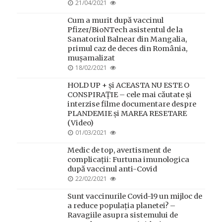
POSTED
21/04/2021
ON
Cum a murit după vaccinul
Pfizer/BioNTech asistentul de la
Sanatoriul Balnear din Mangalia,
primul caz de deces din România,
mușamalizat
POSTED
18/02/2021
ON
HOLD UP + și ACEASTA NU ESTE O
CONSPIRAȚIE – cele mai căutate și
interzise filme documentare despre
PLANDEMIE și MAREA RESETARE
(Video)
POSTED
01/03/2021
ON
Medic de top, avertisment de
complicații: Furtuna imunologica
după vaccinul anti-Covid
POSTED
22/02/2021
ON
Sunt vaccinurile Covid-19 un mijloc de
a reduce populația planetei? –
Ravagiile asupra sistemului de