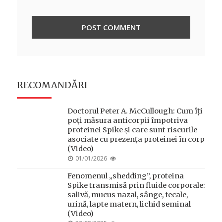
RECOMANDĂRI
Doctorul Peter A. McCullough: Cum îți
poți măsura anticorpii împotriva
proteinei Spike și care sunt riscurile
asociate cu prezența proteinei în corp
(Video)
POSTED
01/01/2026
ON
Fenomenul „shedding”, proteina
Spike transmisă prin fluide corporale:
salivă, mucus nazal, sânge, fecale,
urină, lapte matern, lichid seminal
(Video)