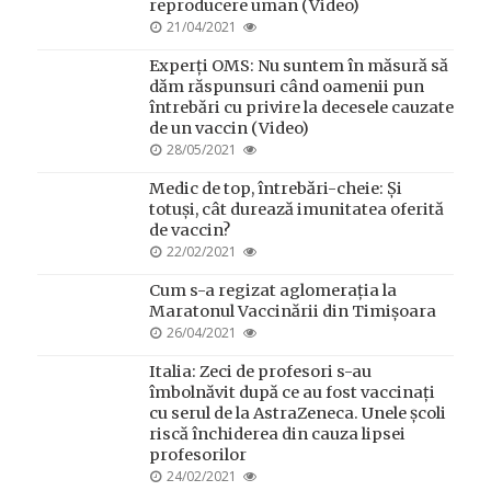
reproducere uman (Video)
POSTED
21/04/2021
ON
Experți OMS: Nu suntem în măsură să
dăm răspunsuri când oamenii pun
întrebări cu privire la decesele cauzate
de un vaccin (Video)
POSTED
28/05/2021
ON
Medic de top, întrebări-cheie: Și
totuși, cât durează imunitatea oferită
de vaccin?
POSTED
22/02/2021
ON
Cum s-a regizat aglomerația la
Maratonul Vaccinării din Timișoara
POSTED
26/04/2021
ON
Italia: Zeci de profesori s-au
îmbolnăvit după ce au fost vaccinați
cu serul de la AstraZeneca. Unele școli
riscă închiderea din cauza lipsei
profesorilor
POSTED
24/02/2021