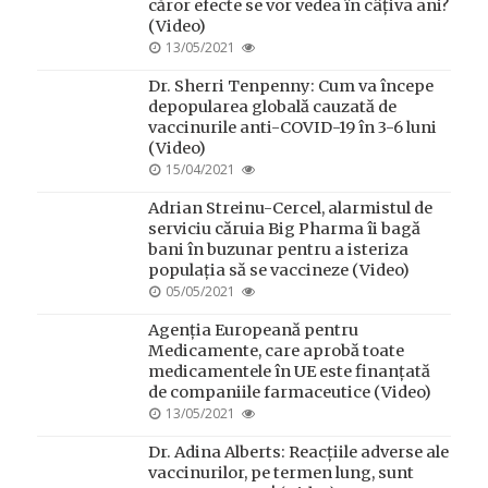
căror efecte se vor vedea în câțiva ani?
(Video)
POSTED
13/05/2021
ON
Dr. Sherri Tenpenny: Cum va începe
depopularea globală cauzată de
vaccinurile anti-COVID-19 în 3-6 luni
(Video)
POSTED
15/04/2021
ON
Adrian Streinu-Cercel, alarmistul de
serviciu căruia Big Pharma îi bagă
bani în buzunar pentru a isteriza
populația să se vaccineze (Video)
POSTED
05/05/2021
ON
Agenția Europeană pentru
Medicamente, care aprobă toate
medicamentele în UE este finanțată
de companiile farmaceutice (Video)
POSTED
13/05/2021
ON
Dr. Adina Alberts: Reacțiile adverse ale
vaccinurilor, pe termen lung, sunt