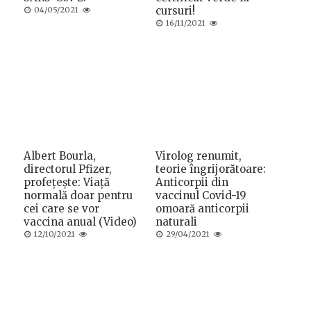
Posted
cursuri!
04/05/2021
on
Posted
16/11/2021
on
Albert Bourla,
Virolog renumit,
directorul Pfizer,
teorie îngrijorătoare:
profețește: Viață
Anticorpii din
normală doar pentru
vaccinul Covid-19
cei care se vor
omoară anticorpii
vaccina anual (Video)
naturali
Posted
Posted
12/10/2021
29/04/2021
on
on