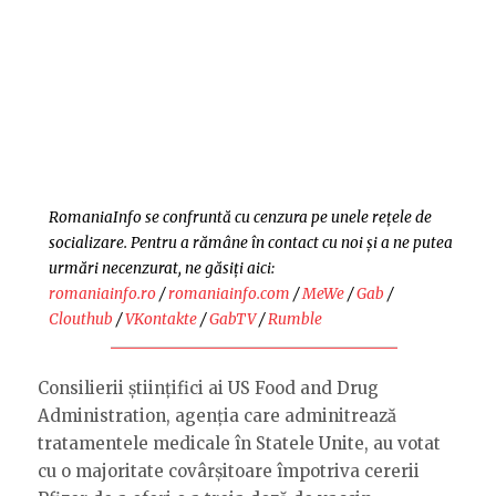
RomaniaInfo se confruntă cu cenzura pe unele rețele de
socializare. Pentru a rămâne în contact cu noi și a ne putea
urmări necenzurat, ne găsiți aici:
romaniainfo.ro
/
romaniainfo.com
/
MeWe
/
Gab
/
Clouthub
/
VKontakte
/
GabTV
/
Rumble
Consilierii științifici ai US Food and Drug
Administration, agenția care adminitrează
tratamentele medicale în Statele Unite, au votat
cu o majoritate covârșitoare împotriva cererii