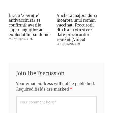
Încă o ‘aberație’
Anchetă majoră după
antivaccinistă se
moartea unui român
confirmă: averile
vaccinat. Procurorii
super bogaților au
din Italia vin şi cer
explodat în pandemie
date procurorilor
Posted
români (Video)
07/01/2022
on
Posted
12/08/2021
on
Join the Discussion
Your email address will not be published.
Required fields are marked
*