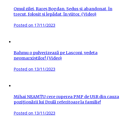
Omul zilei, Rareș Bogdan. Sedus și abandonat, în
trecut, folosit și lepădat, în viitor. (Video)
Posted on
17/11/2023
Bahmu o pulverizează pe Lasconi, vedeta
neomarxiștilor! (Video)
Posted on
13/11/2023
Mihai NEAMȚU cere ruperea PMP de USR din cauza
poziționării lui Drulă referitoare la familie!
Posted on
13/11/2023