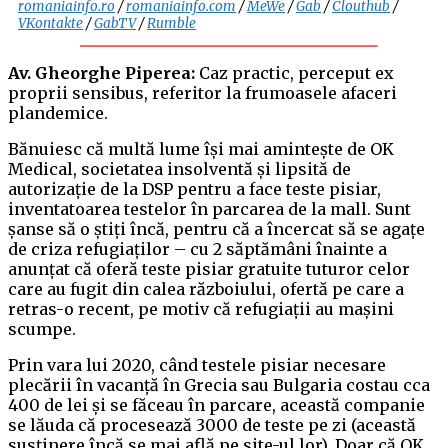
romaniainfo.ro
/
romaniainfo.com
/
MeWe
/
Gab
/
Clouthub
/
VKontakte
/
GabTV
/
Rumble
Av. Gheorghe Piperea:
Caz practic, perceput ex
proprii sensibus, referitor la frumoasele afaceri
plandemice.
Bănuiesc că multă lume își mai amintește de OK
Medical, societatea insolventă și lipsită de
autorizație de la DSP pentru a face teste pisiar,
inventatoarea testelor în parcarea de la mall. Sunt
șanse să o știți încă, pentru că a încercat să se agațe
de criza refugiaților – cu 2 săptămâni înainte a
anunțat că oferă teste pisiar gratuite tuturor celor
care au fugit din calea războiului, ofertă pe care a
retras-o recent, pe motiv că refugiații au mașini
scumpe.
Prin vara lui 2020, când testele pisiar necesare
plecării în vacanță în Grecia sau Bulgaria costau cca
400 de lei și se făceau în parcare, această companie
se lăuda că procesează 3000 de teste pe zi (această
susținere încă se mai află pe site-ul lor). Doar că OK