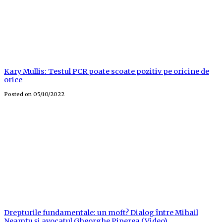
Kary Mullis: Testul PCR poate scoate pozitiv pe oricine de
orice
Posted on
05/10/2022
Drepturile fundamentale: un moft? Dialog între Mihail
Neamțu și avocatul Gheorghe Piperea (Video)