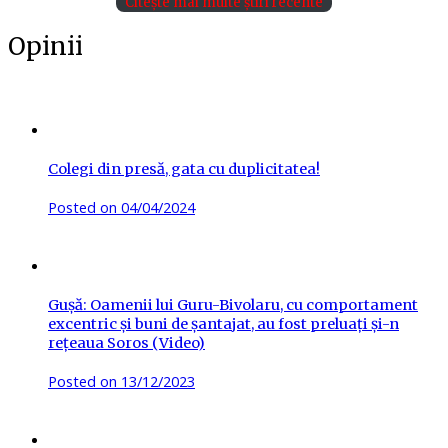
Citește mai multe știri recente
Opinii
Colegi din presă, gata cu duplicitatea!
Posted on
04/04/2024
Gușă: Oamenii lui Guru-Bivolaru, cu comportament
excentric și buni de șantajat, au fost preluați și-n
rețeaua Soros (Video)
Posted on
13/12/2023