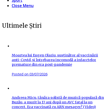
Sport
Close Menu
Ultimele Știri
Moartea lui Eugen Olariu, susținător al vaccinării
anti-Covid, și întrebarea incomodă a infarctelor
premature din era post-pandemie
Posted on
03/07/2026
Andreea Micu, tânăra solistă de muzică populară din
Buzău, a murit la 17 ani după un AVC fatal la un
concert. Era vaccinată cu ARN mesager? (Video)