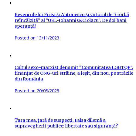
Revenirile lui Firea și Antonescu și viitorul de ”ciorbă
reîncălzită” al ”USL-Iohannis&Ciolacu”. De doi bani
speranță!
Posted on
13/11/2023
Cultul sexo-marxist denumit “Comunitatea LGBTQP”,
finanțat de ONG-uri străine, a ieșit, din nou, pe străzile
din România
Posted on
20/08/2023
Țara mea, țară de suspecți. Falsa dilemă a
supravegherii publice: libertate sau siguranță?