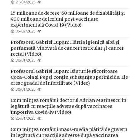
POSTED
21/04/2025
ON
15 milioane de decese, 60 milioane de dizabilități și
900 milioane de leziuni post vaccinare
experimentală Covid-19 (Video)
POSTED
05/02/2025
ON
Profesorul Gabriel Lupan: Hârtia igienică albă și
parfumată, vinovată de cancer testicular și cancer
rectal (Video)
POSTED
30/01/2025
ON
Profesorul Gabriel Lupan: Băuturile răcoritoare
Coca-Cola și Pepsi conțin substanțe spermicide. Ele
cresc gradul de infertilitate (Video)
POSTED
30/01/2025
ON
Cum mințea românii doctorul Adrian Marinescu în
legătură cu reacțiile adverse după vaccinarea
împotriva Covid-19 (Video)
POSTED
25/01/2025
ON
Cum mințea românii mass-media plătită de guvern
în legătură cu reacțiile adverse după vaccinarea