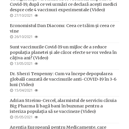
Covid-19, după ce vei urmări ce declară acești medici
despre cele 4 vaccinuri experimentale (Video)
POSTED
27/10/2021
ON
Economistul Dan Diaconu: Ceea ce trăim și ceea ce
vine
POSTED
26/10/2021
ON
Sunt vaccinurile Covid-19 un mijloc de a reduce
populația planetei și ale căror efecte se vor vedea în
câțiva ani? (Video)
POSTED
13/05/2021
ON
Dr. Sherri Tenpenny: Cum va începe depopularea
globală cauzată de vaccinurile anti-COVID-19 în 3-6
luni (Video)
POSTED
15/04/2021
ON
Adrian Streinu-Cercel, alarmistul de serviciu căruia
Big Pharma îi bagă bani în buzunar pentru a
isteriza populația să se vaccineze (Video)
POSTED
05/05/2021
ON
Agenția Europeană pentru Medicamente, care