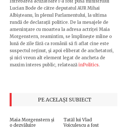
Întrebarea acuzatoare i-a fost pusă ministrului
Lucian Bode de către deputatul AUR Mihai
Albișteanu, în plenul Parlamentului, la ultima
rundă de declarații politice. De la mesajele de
amenințare cu moartea la adresa actriței Maia
Morgenstern, reamintim, se împlinește mîine o
lună de zile fără ca românii să fi aflat cine este
suspectul reținut, și apoi eliberat de anchetatori,
și nici vreun alt element legat de ancheta de
maxim interes public, relatează
inPolitics
.
PE ACELAȘI SUBIECT
Maia Morgenstern și
Tatăl lui Vlad
o dezvăluire
Voiculescu a fost