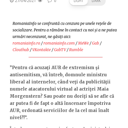
POSTED
27/04/2021
0
LIGHT
DARK
ON
RomaniaInfo se confruntă cu cenzura pe unele rețele de
socializare. Pentru a rămâne în contact cu noi și a ne putea
urmări necenzurat, ne găsiți aici:
romaniainfo.ro
/
romaniainfo.com
/
MeWe
/
Gab
/
Clouthub
/
VKontakte
/
GabTV
/
Rumble
”Pentru că acuzaţi AUR de extremism şi
antisemitism, vă întreb, domnule ministru
liberal al internelor, când veţi da publicităţii
numele atacatorului virtual al actriţei Maia
Morgenstern? Sau poate nu doriţi să se afle că
ar putea fi de fapt o altă înscenare împotriva
AUR, ordonată serviciilor de la cel mai înalt
nivel?!”.