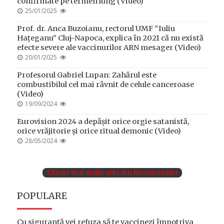
confirmate pe termen lung (Video)
POSTED
25/01/2025
ON
Prof. dr. Anca Buzoianu, rectorul UMF “Iuliu
Hațeganu” Cluj-Napoca, explica în 2021 că nu există
efecte severe ale vaccinurilor ARN mesager (Video)
POSTED
20/01/2025
ON
Profesorul Gabriel Lupan: Zahărul este
combustibilul cel mai râvnit de celule canceroase
(Video)
POSTED
19/09/2024
ON
Eurovision 2024 a depășit orice orgie satanistă,
orice vrăjitorie și orice ritual demonic (Video)
POSTED
28/05/2024
ON
Citește mai multe știri din Recomandări
POPULARE
Cu siguranță vei refuza să te vaccinezi împotriva