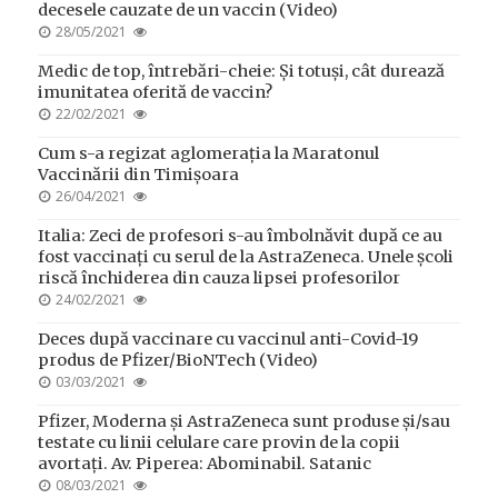
decesele cauzate de un vaccin (Video)
POSTED
28/05/2021
ON
Medic de top, întrebări-cheie: Și totuși, cât durează
imunitatea oferită de vaccin?
POSTED
22/02/2021
ON
Cum s-a regizat aglomerația la Maratonul
Vaccinării din Timișoara
POSTED
26/04/2021
ON
Italia: Zeci de profesori s-au îmbolnăvit după ce au
fost vaccinați cu serul de la AstraZeneca. Unele școli
riscă închiderea din cauza lipsei profesorilor
POSTED
24/02/2021
ON
Deces după vaccinare cu vaccinul anti-Covid-19
produs de Pfizer/BioNTech (Video)
POSTED
03/03/2021
ON
Pfizer, Moderna și AstraZeneca sunt produse și/sau
testate cu linii celulare care provin de la copii
avortați. Av. Piperea: Abominabil. Satanic
POSTED
08/03/2021