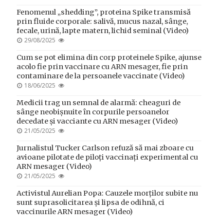
ON
Fenomenul „shedding”, proteina Spike transmisă
prin fluide corporale: salivă, mucus nazal, sânge,
fecale, urină, lapte matern, lichid seminal (Video)
POSTED
29/08/2025
ON
Cum se pot elimina din corp proteinele Spike, ajunse
acolo fie prin vaccinare cu ARN mesager, fie prin
contaminare de la persoanele vaccinate (Video)
POSTED
18/06/2025
ON
Medicii trag un semnal de alarmă: cheaguri de
sânge neobișnuite în corpurile persoanelor
decedate și vacciante cu ARN mesager (Video)
POSTED
21/05/2025
ON
Jurnalistul Tucker Carlson refuză să mai zboare cu
avioane pilotate de piloți vaccinați experimental cu
ARN mesager (Video)
POSTED
21/05/2025
ON
Activistul Aurelian Popa: Cauzele morților subite nu
sunt suprasolicitarea și lipsa de odihnă, ci
vaccinurile ARN mesager (Video)