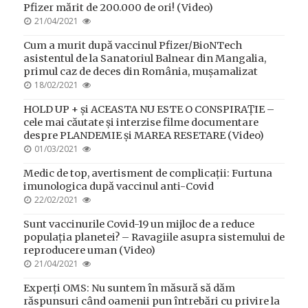
Pfizer mărit de 200.000 de ori! (Video)
POSTED
21/04/2021
ON
Cum a murit după vaccinul Pfizer/BioNTech
asistentul de la Sanatoriul Balnear din Mangalia,
primul caz de deces din România, mușamalizat
POSTED
18/02/2021
ON
HOLD UP + și ACEASTA NU ESTE O CONSPIRAȚIE –
cele mai căutate și interzise filme documentare
despre PLANDEMIE și MAREA RESETARE (Video)
POSTED
01/03/2021
ON
Medic de top, avertisment de complicații: Furtuna
imunologica după vaccinul anti-Covid
POSTED
22/02/2021
ON
Sunt vaccinurile Covid-19 un mijloc de a reduce
populația planetei? – Ravagiile asupra sistemului de
reproducere uman (Video)
POSTED
21/04/2021
ON
Experți OMS: Nu suntem în măsură să dăm
răspunsuri când oamenii pun întrebări cu privire la