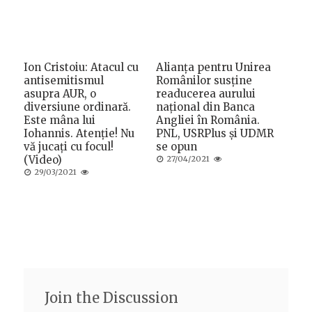
Ion Cristoiu: Atacul cu
Alianța pentru Unirea
antisemitismul
Românilor susține
asupra AUR, o
readucerea aurului
diversiune ordinară.
național din Banca
Este mâna lui
Angliei în România.
Iohannis. Atenție! Nu
PNL, USRPlus și UDMR
vă jucați cu focul!
se opun
(Video)
Posted
27/04/2021
on
Posted
29/03/2021
on
Join the Discussion