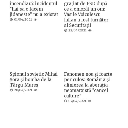
incendiară: incidentul
grațiat de PSD după
”hai sa o facem
ce a omorât un om:
jidaneste” nu a existat
Vasile Voiculescu
Posted
Iulian a fost turnător
01/04/2021
on
al Securității
Posted
22/04/2021
on
Spionul sovietic Mihai
Fenomen nou și foarte
Șora și bomba de la
periculos: România și
Târgu-Mureș
alinierea la aberația
Posted
neomarxistă ”cancel
20/04/2021
on
culture”
Posted
07/04/2021
on