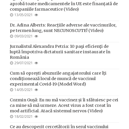
aprobă toate medicamentele în UE este finanțată de
companiile farmaceutice (Video)
POSTED
13/05/2021
ON
Dr. Adina Alberts: Reacțiile adverse ale vaccinurilor,
pe termen lung, sunt NECUNOSCUTE! (Video)
POSTED
09/03/2021
ON
Jurnalistul Alexandru Petria: 10 paşi eficienţi de
luptă împotriva dictaturii sanitare instaurate în
România
POSTED
29/07/2021
ON
Cum să oprești abuzurile angajatorului care îți
condiționează locul de muncă de vaccinul
experimental Covid-19 (Model Word)
POSTED
14/05/2021
ON
Cozmin Gușă: Eu nu mă vaccinez și îi sfătuiesc pe cei
ca mine să mă urmeze. Acest virus a fost creat în
mod artificial. Atacă sistemul nervos (Video)
POSTED
18/02/2021
ON
Ce au descoperit cercetătorii în serul vaccinului