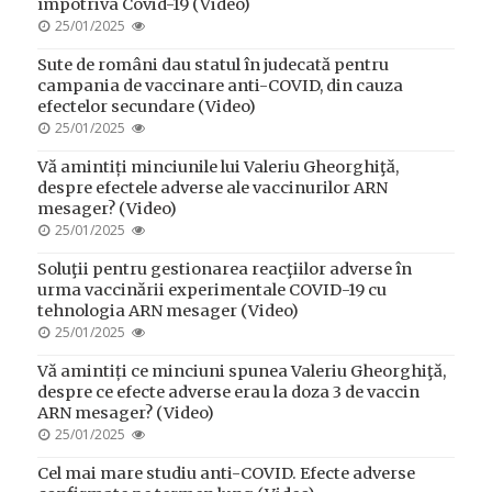
împotriva Covid-19 (Video)
POSTED
25/01/2025
ON
Sute de români dau statul în judecată pentru
campania de vaccinare anti-COVID, din cauza
efectelor secundare (Video)
POSTED
25/01/2025
ON
Vă amintiți minciunile lui Valeriu Gheorghiţă,
despre efectele adverse ale vaccinurilor ARN
mesager? (Video)
POSTED
25/01/2025
ON
Soluţii pentru gestionarea reacţiilor adverse în
urma vaccinării experimentale COVID-19 cu
tehnologia ARN mesager (Video)
POSTED
25/01/2025
ON
Vă amintiți ce minciuni spunea Valeriu Gheorghiţă,
despre ce efecte adverse erau la doza 3 de vaccin
ARN mesager? (Video)
POSTED
25/01/2025
ON
Cel mai mare studiu anti-COVID. Efecte adverse