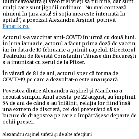
Dumneavoastră și vreo trei vreți să fiu bine, dar sunt
mulți care sunt jigodii ordinare. Nu mai contează
nimeni în țara asta! Și soția mea este internată în
spital!”, a precizat Alexandru Arșinel, potrivit
Fanatik.ro.
Actorul s-a vaccinat anti-COVID în urmă cu două luni.
În luna ianuarie, actorul a făcut prima doză de vaccin,
iar în data de 10 februarie a primit rapelul. Directorul
Teatrului de Revistă Constantin Tănase din București
s-a imunizat cu serul de la Pfizer.
În vârstă de 81 de ani, actorul sper că forma de
COVID-19 pe care a dezvoltat-o este una ușoară.
Povestea dintre Alexandru Arşinel şi Marilena a
debutat simplu. Anul acesta, pe 22 august, au împlinit
54 de ani de când s-au întâlnit, relația lor fiind însă
una extrem de discretă, cei doi preferând să se
bucure de dragostea pe care o împărtășesc departe de
ochii presei.
Alexandru Arșinel suferă și de alte afecțiuni