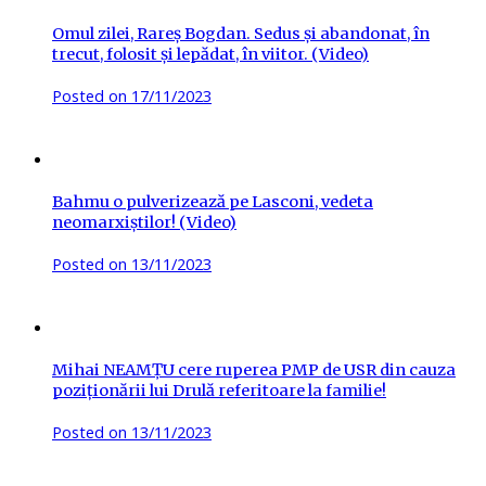
Omul zilei, Rareș Bogdan. Sedus și abandonat, în
trecut, folosit și lepădat, în viitor. (Video)
Posted on
17/11/2023
Bahmu o pulverizează pe Lasconi, vedeta
neomarxiștilor! (Video)
Posted on
13/11/2023
Mihai NEAMȚU cere ruperea PMP de USR din cauza
poziționării lui Drulă referitoare la familie!
Posted on
13/11/2023