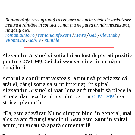
RomaniaInfo se confruntă cu cenzura pe unele rețele de socializare.
Pentru a rămâne în contact cu noi și a ne putea urmări necenzurat,
ne găsiți aici:
romaniainfo.ro
/
romaniainfo.com
/
MeWe
/
Gab
/
Clouthub
/
VKontakte
/
GabTV
/
Rumble
Alexandru Arșinel și soția lui au fost depistați pozitiv
pentru COVID-19. Cei doi s-au vaccinat în urmă cu
două luni.
Actorul a confirmat vestea și a ținut să precizeze că
atât el, cât și soția sa sunt internați în spital.
Alexandru Arșinel și Marilena ar fi trebuit să plece la
Sinaia, dar rezultatul testului pentru
COVID-19
le-a
stricat planurile.
“Da, este adevărat! Nu ne simțim bine, în general, mai
ales că am făcut și vaccinul. Asta este! Sunt în spital
acum, nu vreau să apară comentarii!