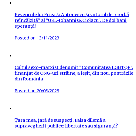
Revenirile lui Firea și Antonescu și viitorul de ”ciorbă
reîncălzită” al ”USL-Iohannis&Ciolacu”. De doi bani
speranță!
Posted on
13/11/2023
Cultul sexo-marxist denumit “Comunitatea LGBTQP”,
finanțat de ONG-uri străine, a ieșit, din nou, pe străzile
din România
Posted on
20/08/2023
Țara mea, țară de suspecți. Falsa dilemă a
supravegherii publice: libertate sau siguranță?