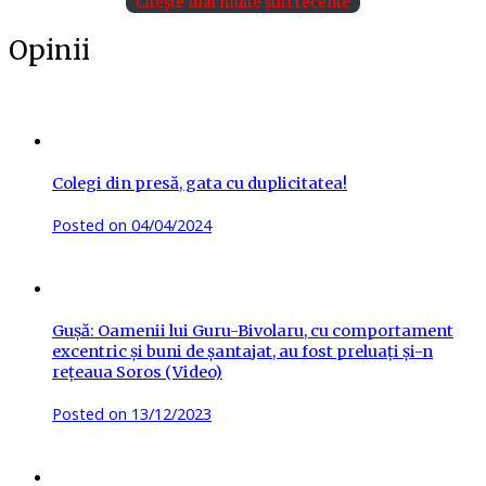
Citește mai multe știri recente
Opinii
Colegi din presă, gata cu duplicitatea!
Posted on
04/04/2024
Gușă: Oamenii lui Guru-Bivolaru, cu comportament
excentric și buni de șantajat, au fost preluați și-n
rețeaua Soros (Video)
Posted on
13/12/2023