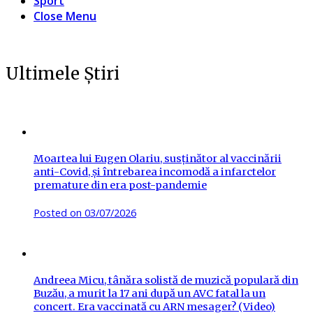
Sport
Close Menu
Ultimele Știri
Moartea lui Eugen Olariu, susținător al vaccinării
anti-Covid, și întrebarea incomodă a infarctelor
premature din era post-pandemie
Posted on
03/07/2026
Andreea Micu, tânăra solistă de muzică populară din
Buzău, a murit la 17 ani după un AVC fatal la un
concert. Era vaccinată cu ARN mesager? (Video)