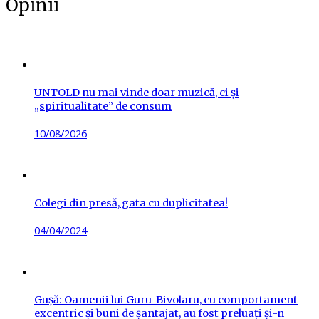
Opinii
UNTOLD nu mai vinde doar muzică, ci și
„spiritualitate” de consum
Posted
10/08/2026
on
Colegi din presă, gata cu duplicitatea!
Posted
04/04/2024
on
Gușă: Oamenii lui Guru-Bivolaru, cu comportament
excentric și buni de șantajat, au fost preluați și-n