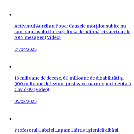
on
Activistul Aurelian Popa: Cauzele morților subite nu
sunt suprasolicitarea și lipsa de odihnă, ci vaccinurile
ARN mesager (Video)
Posted
21/04/2025
on
15 milioane de decese, 60 milioane de dizabilități și
900 milioane de leziuni post vaccinare experimentală
Covid-19 (Video)
Posted
05/02/2025
on
Profesorul Gabriel Lupan: Hârtia igienică albă și