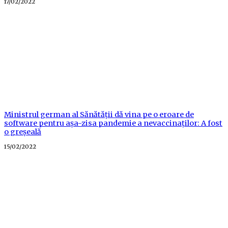
Posted
17/02/2022
on
Ministrul german al Sănătății dă vina pe o eroare de
software pentru așa-zisa pandemie a nevaccinaților: A fost
o greșeală
Posted
15/02/2022
on