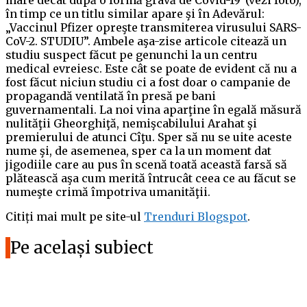
mare decât după o formă gravă de Covid-19”(vezi foto),
în timp ce un titlu similar apare şi în Adevărul:
„Vaccinul Pfizer opreşte transmiterea virusului SARS-
CoV-2. STUDIU”. Ambele aşa-zise articole citează un
studiu suspect făcut pe genunchi la un centru
medical evreiesc. Este cât se poate de evident că nu a
fost făcut niciun studiu ci a fost doar o campanie de
propagandă ventilată în presă pe bani
guvernamentali. La noi vina aparţine în egală măsură
nulităţii Gheorghiţă, nemişcabilului Arahat şi
premierului de atunci Cîţu. Sper să nu se uite aceste
nume şi, de asemenea, sper ca la un moment dat
jigodiile care au pus în scenă toată această farsă să
plătească aşa cum merită întrucât ceea ce au făcut se
numeşte crimă împotriva umanităţii.
Citiți mai mult pe site-ul
Trenduri Blogspot
.
Pe același subiect