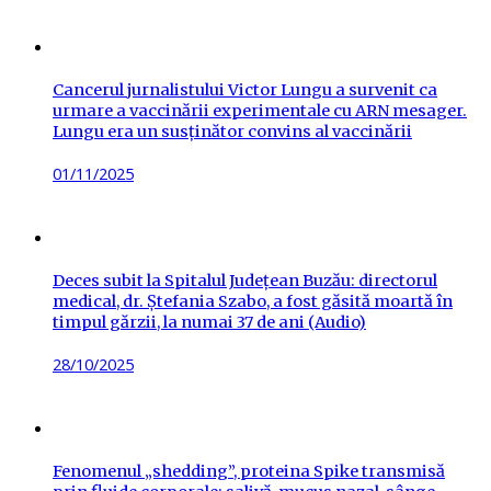
on
Cancerul jurnalistului Victor Lungu a survenit ca
urmare a vaccinării experimentale cu ARN mesager.
Lungu era un susținător convins al vaccinării
Posted
01/11/2025
on
Deces subit la Spitalul Județean Buzău: directorul
medical, dr. Ștefania Szabo, a fost găsită moartă în
timpul gărzii, la numai 37 de ani (Audio)
Posted
28/10/2025
on
Fenomenul „shedding”, proteina Spike transmisă