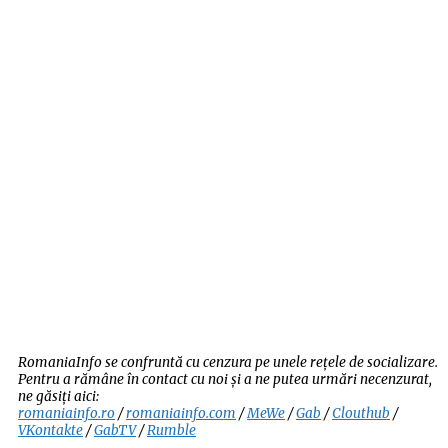
RomaniaInfo se confruntă cu cenzura pe unele rețele de socializare.
Pentru a rămâne în contact cu noi și a ne putea urmări necenzurat,
ne găsiți aici:
romaniainfo.ro
/
romaniainfo.com
/
MeWe
/
Gab
/
Clouthub
/
VKontakte
/
GabTV
/
Rumble