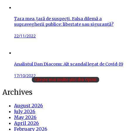
Țara mea, țară de suspecți. Falsa dilemă a
supravegherii publice: libertate sau siguranță?
Posted
22/11/2022
on
Analistul Dan Diaconu: Alt scandal legat de Covid-19
Posted
17/10/2022
Citește mai multe știri din Opinii
on
Archives
August 2026
July 2026
May 2026
April 2026
February 2026