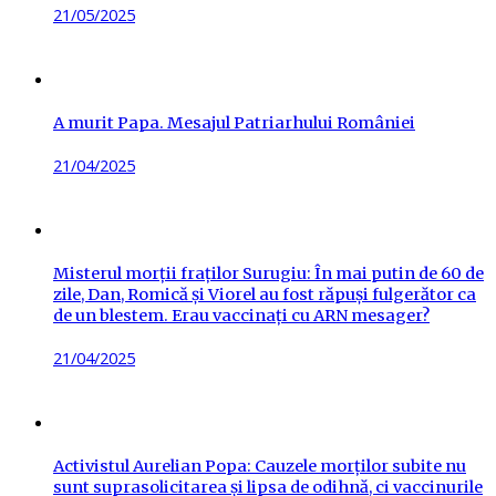
Posted
21/05/2025
on
A murit Papa. Mesajul Patriarhului României
Posted
21/04/2025
on
Misterul morții fraților Surugiu: În mai putin de 60 de
zile, Dan, Romică și Viorel au fost răpuși fulgerător ca
de un blestem. Erau vaccinați cu ARN mesager?
Posted
21/04/2025
on
Activistul Aurelian Popa: Cauzele morților subite nu
sunt suprasolicitarea și lipsa de odihnă, ci vaccinurile