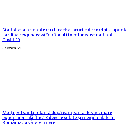
Statistici alarmante din Israel: atacurile de cord și stopurile
cardiace explodează în rândul tinerilor vaccinați anti-
Covid-19
Posted
06/09/2021
on
Morți pe bandă rulantă după campania de vaccinare
experimentală. Încă 3 decese subite și inexplicabile în
România, la vârste tinere