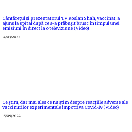
Cântărețul și prezentatorul TV Roslan Shah, vaccinat, a
ajuns la spital după ce s-a prăbușit brusc în timpul unei
emisiuni în direct la o televiziune (Video)
Posted
14/03/2022
on
Ce știm, dar mai ales ce nu știm despre reacțiile adverse ale
vaccinurilor experimentale împotriva Covid-19 (Video)
Posted
15/09/2022
on