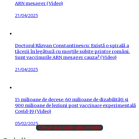
ARN mesager (Video)
Posted
21/04/2025
on
Doctorul Răzvan Constantinescu: Există o spirală a
tăcerii în legătură cu morțile subite printre români.
Sunt vaccinurile ARN mesager cauza? (Video)
Posted
21/04/2025
on
15 milioane de decese, 60 milioane de dizabilități și
900 milioane de leziuni post vaccinare experimentală
Covid-19 (Video)
Posted
05/02/2025
Citește mai multe știri recente
on