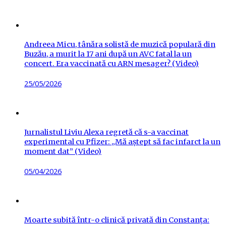
on
Andreea Micu, tânăra solistă de muzică populară din
Buzău, a murit la 17 ani după un AVC fatal la un
concert. Era vaccinată cu ARN mesager? (Video)
Posted
25/05/2026
on
Jurnalistul Liviu Alexa regretă că s-a vaccinat
experimental cu Pfizer: „Mă aștept să fac infarct la un
moment dat” (Video)
Posted
05/04/2026
on
Moarte subită într-o clinică privată din Constanța: