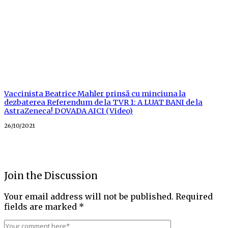
Vaccinista Beatrice Mahler prinsă cu minciuna la
dezbaterea Referendum de la TVR 1: A LUAT BANI de la
AstraZeneca! DOVADA AICI (Video)
Posted
26/10/2021
on
Join the Discussion
Your email address will not be published.
Required
fields are marked
*