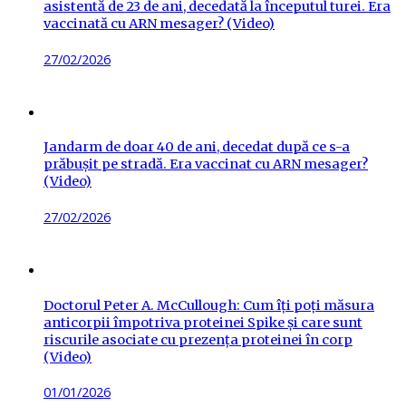
asistentă de 23 de ani, decedată la începutul turei. Era
vaccinată cu ARN mesager? (Video)
Posted
27/02/2026
on
Jandarm de doar 40 de ani, decedat după ce s-a
prăbușit pe stradă. Era vaccinat cu ARN mesager?
(Video)
Posted
27/02/2026
on
Doctorul Peter A. McCullough: Cum îți poți măsura
anticorpii împotriva proteinei Spike și care sunt
riscurile asociate cu prezența proteinei în corp
(Video)
Posted
01/01/2026