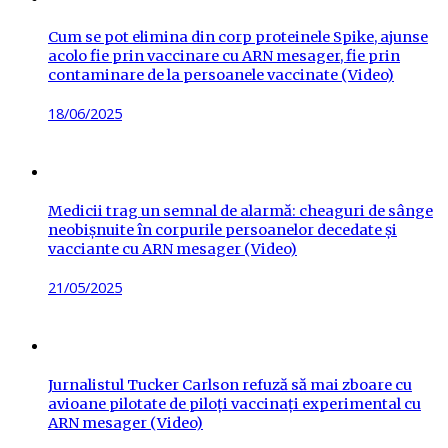
Cum se pot elimina din corp proteinele Spike, ajunse
acolo fie prin vaccinare cu ARN mesager, fie prin
contaminare de la persoanele vaccinate (Video)
Posted
18/06/2025
on
Medicii trag un semnal de alarmă: cheaguri de sânge
neobișnuite în corpurile persoanelor decedate și
vacciante cu ARN mesager (Video)
Posted
21/05/2025
on
Jurnalistul Tucker Carlson refuză să mai zboare cu
avioane pilotate de piloți vaccinați experimental cu
ARN mesager (Video)