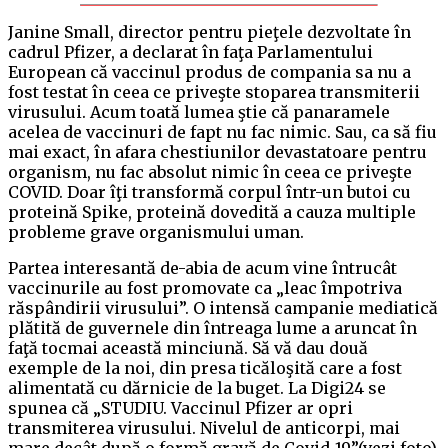
Janine Small, director pentru pieţele dezvoltate în
cadrul Pfizer, a declarat în faţa Parlamentului
European că vaccinul produs de compania sa nu a
fost testat în ceea ce priveşte stoparea transmiterii
virusului. Acum toată lumea ştie că panaramele
acelea de vaccinuri de fapt nu fac nimic. Sau, ca să fiu
mai exact, în afara chestiunilor devastatoare pentru
organism, nu fac absolut nimic în ceea ce priveşte
COVID. Doar îţi transformă corpul într-un butoi cu
proteină Spike, proteină dovedită a cauza multiple
probleme grave organismului uman.
Partea interesantă de-abia de acum vine întrucât
vaccinurile au fost promovate ca „leac împotriva
răspândirii virusului”. O intensă campanie mediatică
plătită de guvernele din întreaga lume a aruncat în
faţă tocmai această minciună. Să vă dau două
exemple de la noi, din presa ticăloşită care a fost
alimentată cu dărnicie de la buget. La Digi24 se
spunea că „STUDIU. Vaccinul Pfizer ar opri
transmiterea virusului. Nivelul de anticorpi, mai