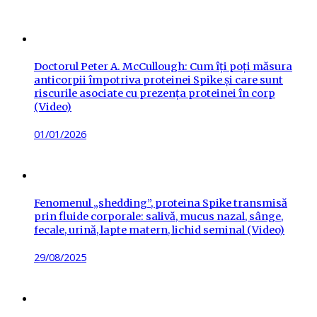
Doctorul Peter A. McCullough: Cum îți poți măsura
anticorpii împotriva proteinei Spike și care sunt
riscurile asociate cu prezența proteinei în corp
(Video)
Posted
01/01/2026
on
Fenomenul „shedding”, proteina Spike transmisă
prin fluide corporale: salivă, mucus nazal, sânge,
fecale, urină, lapte matern, lichid seminal (Video)
Posted
29/08/2025
on