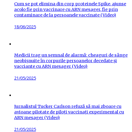
Cum se pot elimina din corp proteinele Spike, ajunse
acolo fie prin vaccinare cu ARN mesager, fie prin
contaminare de la persoanele vaccinate (Video)
Posted
18/06/2025
on
Medicii trag un semnal de alarmă: cheaguri de sânge
neobișnuite în corpurile persoanelor decedate și
vacciante cu ARN mesager (Video)
Posted
21/05/2025
on
Jurnalistul Tucker Carlson refuză să mai zboare cu
avioane pilotate de piloți vaccinați experimental cu
ARN mesager (Video)
Posted
21/05/2025