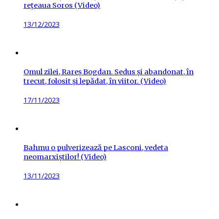
rețeaua Soros (Video)
Posted
13/12/2023
on
Omul zilei, Rareș Bogdan. Sedus și abandonat, în
trecut, folosit și lepădat, în viitor. (Video)
Posted
17/11/2023
on
Bahmu o pulverizează pe Lasconi, vedeta
neomarxiștilor! (Video)
Posted
13/11/2023
on