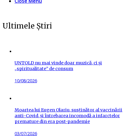
Close Menu
Ultimele Știri
UNTOLD nu mai vinde doar muzică, ci și
„spiritualitate” de consum
Posted
10/08/2026
on
Moartea lui Eugen Olariu, susținător al vaccinării
anti-Covid, și întrebarea incomodă a infarctelor
premature din era post-pandemie
Posted
03/07/2026