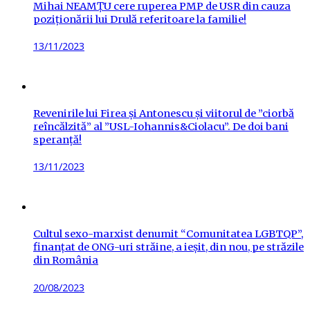
Mihai NEAMȚU cere ruperea PMP de USR din cauza
poziționării lui Drulă referitoare la familie!
Posted
13/11/2023
on
Revenirile lui Firea și Antonescu și viitorul de ”ciorbă
reîncălzită” al ”USL-Iohannis&Ciolacu”. De doi bani
speranță!
Posted
13/11/2023
on
Cultul sexo-marxist denumit “Comunitatea LGBTQP”,
finanțat de ONG-uri străine, a ieșit, din nou, pe străzile
din România
Posted
20/08/2023
on