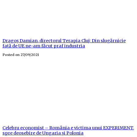
Dragoș Damian, directorul Terapia Cluj: Din slugărnicie
față de UE ne-am făcut praf industria
Posted on
27/09/2021
Celebru economist – România e victima unui EXPERIMENT,
spre deosebire de Ungaria și Polonia