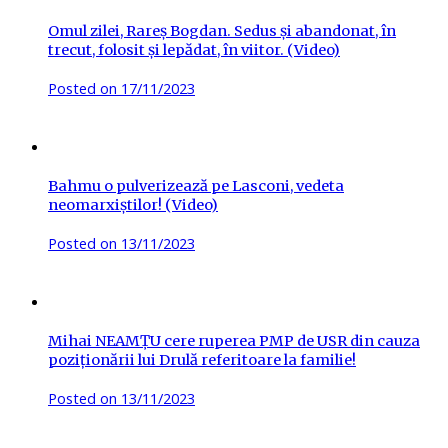
Omul zilei, Rareș Bogdan. Sedus și abandonat, în
trecut, folosit și lepădat, în viitor. (Video)
Posted on
17/11/2023
Bahmu o pulverizează pe Lasconi, vedeta
neomarxiștilor! (Video)
Posted on
13/11/2023
Mihai NEAMȚU cere ruperea PMP de USR din cauza
poziționării lui Drulă referitoare la familie!
Posted on
13/11/2023