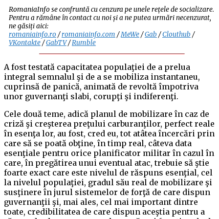
RomaniaInfo se confruntă cu cenzura pe unele rețele de socializare.
Pentru a rămâne în contact cu noi și a ne putea urmări necenzurat,
ne găsiți aici:
romaniainfo.ro
/
romaniainfo.com
/
MeWe
/
Gab
/
Clouthub
/
VKontakte
/
GabTV
/
Rumble
A fost testată capacitatea populaţiei de a prelua
integral semnalul şi de a se mobiliza instantaneu,
cuprinsă de panică, animată de revoltă împotriva
unor guvernanţi slabi, corupţi şi indiferenţi.
Cele două teme, adică planul de mobilizare în caz de
criză şi creşterea preţului carburanţilor, perfect reale
în esenţa lor, au fost, cred eu, tot atâtea încercări prin
care să se poată obţine, în timp real, câteva data
esenţiale pentru orice planificator militar în cazul în
care, în pregătirea unui eventual atac, trebuie să ştie
foarte exact care este nivelul de răspuns esenţial, cel
la nivelul populaţiei, gradul său real de mobilizare şi
susţinere în jurul sistemelor de forţă de care dispun
guvernanţii şi, mai ales, cel mai important dintre
toate, credibilitatea de care dispun aceştia pentru a