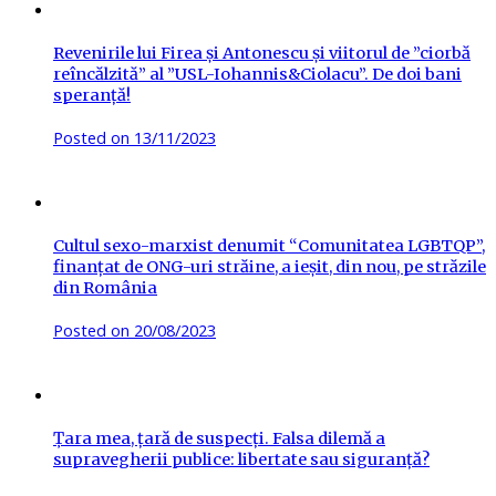
Revenirile lui Firea și Antonescu și viitorul de ”ciorbă
reîncălzită” al ”USL-Iohannis&Ciolacu”. De doi bani
speranță!
Posted on
13/11/2023
Cultul sexo-marxist denumit “Comunitatea LGBTQP”,
finanțat de ONG-uri străine, a ieșit, din nou, pe străzile
din România
Posted on
20/08/2023
Țara mea, țară de suspecți. Falsa dilemă a
supravegherii publice: libertate sau siguranță?