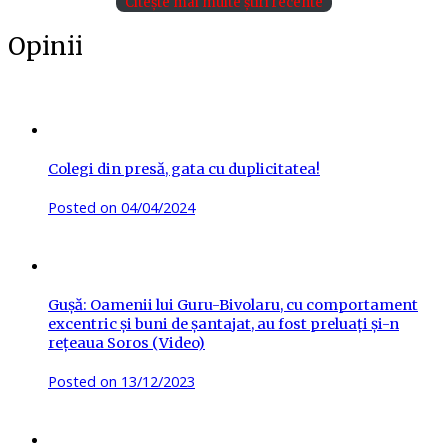
Citește mai multe știri recente
Opinii
Colegi din presă, gata cu duplicitatea!
Posted on
04/04/2024
Gușă: Oamenii lui Guru-Bivolaru, cu comportament
excentric și buni de șantajat, au fost preluați și-n
rețeaua Soros (Video)
Posted on
13/12/2023