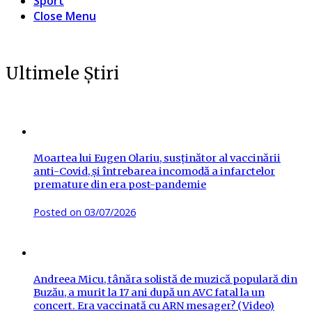
Sport
Close Menu
Ultimele Știri
Moartea lui Eugen Olariu, susținător al vaccinării
anti-Covid, și întrebarea incomodă a infarctelor
premature din era post-pandemie
Posted on
03/07/2026
Andreea Micu, tânăra solistă de muzică populară din
Buzău, a murit la 17 ani după un AVC fatal la un
concert. Era vaccinată cu ARN mesager? (Video)