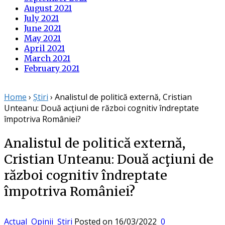
August 2021
July 2021
June 2021
May 2021
April 2021
March 2021
February 2021
Home
›
Știri
›
Analistul de politică externă, Cristian
Unteanu: Două acţiuni de război cognitiv îndreptate
împotriva României?
Analistul de politică externă,
Cristian Unteanu: Două acţiuni de
război cognitiv îndreptate
împotriva României?
Actual
Opinii
Știri
Posted on
16/03/2022
0