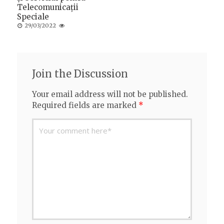
on
Telecomunicații
Speciale
Posted
29/03/2022
on
Join the Discussion
Your email address will not be published.
Required fields are marked
*