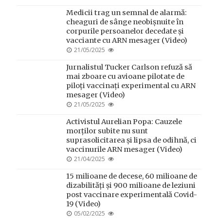
ON
Medicii trag un semnal de alarmă:
cheaguri de sânge neobișnuite în
corpurile persoanelor decedate și
vacciante cu ARN mesager (Video)
POSTED
21/05/2025
ON
Jurnalistul Tucker Carlson refuză să
mai zboare cu avioane pilotate de
piloți vaccinați experimental cu ARN
mesager (Video)
POSTED
21/05/2025
ON
Activistul Aurelian Popa: Cauzele
morților subite nu sunt
suprasolicitarea și lipsa de odihnă, ci
vaccinurile ARN mesager (Video)
POSTED
21/04/2025
ON
15 milioane de decese, 60 milioane de
dizabilități și 900 milioane de leziuni
post vaccinare experimentală Covid-
19 (Video)
POSTED
05/02/2025