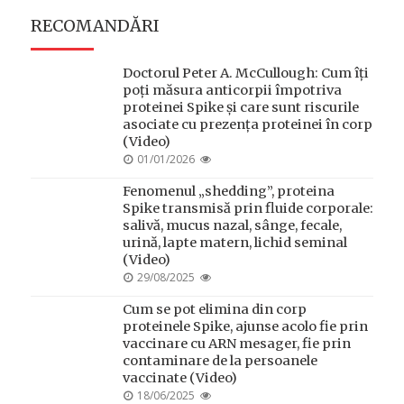
RECOMANDĂRI
Doctorul Peter A. McCullough: Cum îți
poți măsura anticorpii împotriva
proteinei Spike și care sunt riscurile
asociate cu prezența proteinei în corp
(Video)
POSTED
01/01/2026
ON
Fenomenul „shedding”, proteina
Spike transmisă prin fluide corporale:
salivă, mucus nazal, sânge, fecale,
urină, lapte matern, lichid seminal
(Video)
POSTED
29/08/2025
ON
Cum se pot elimina din corp
proteinele Spike, ajunse acolo fie prin
vaccinare cu ARN mesager, fie prin
contaminare de la persoanele
vaccinate (Video)
POSTED
18/06/2025