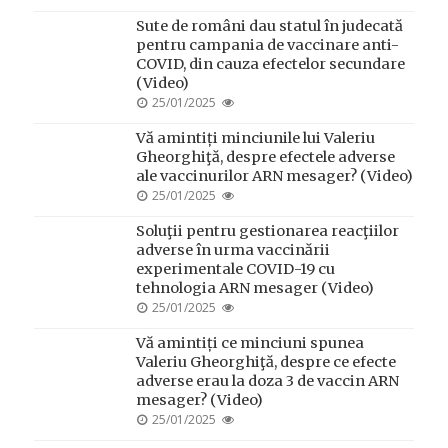
ON
Sute de români dau statul în judecată
pentru campania de vaccinare anti-
COVID, din cauza efectelor secundare
(Video)
POSTED
25/01/2025
ON
Vă amintiți minciunile lui Valeriu
Gheorghiţă, despre efectele adverse
ale vaccinurilor ARN mesager? (Video)
POSTED
25/01/2025
ON
Soluţii pentru gestionarea reacţiilor
adverse în urma vaccinării
experimentale COVID-19 cu
tehnologia ARN mesager (Video)
POSTED
25/01/2025
ON
Vă amintiți ce minciuni spunea
Valeriu Gheorghiţă, despre ce efecte
adverse erau la doza 3 de vaccin ARN
mesager? (Video)
POSTED
25/01/2025
ON