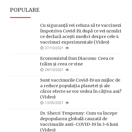
POPULARE
Cu siguranță vei refuza să te vaccinezi
împotriva Covid-19, după ce vei urmări
ce declară acești medici despre cele 4
vaccinuri experimentale (Video)
POSTED
27/10/2021
ON
Economistul Dan Diaconu: Ceea ce
trăim și ceea ce vine
POSTED
26/10/2021
ON
Sunt vaccinurile Covid-19 un mijloc de
a reduce populația planetei și ale
căror efecte se vor vedea în câțiva ani?
(Video)
POSTED
13/05/2021
ON
Dr. Sherri Tenpenny: Cum va începe
depopularea globală cauzată de
vaccinurile anti-COVID-19 în 3-6 luni
(Video)