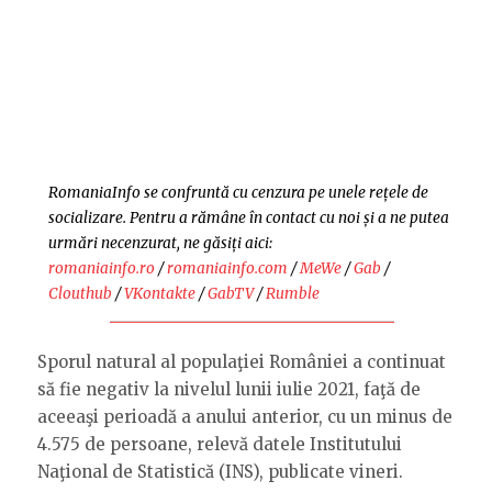
RomaniaInfo se confruntă cu cenzura pe unele rețele de
socializare. Pentru a rămâne în contact cu noi și a ne putea
urmări necenzurat, ne găsiți aici:
romaniainfo.ro
/
romaniainfo.com
/
MeWe
/
Gab
/
Clouthub
/
VKontakte
/
GabTV
/
Rumble
Sporul natural al populaţiei României a continuat
să fie negativ la nivelul lunii iulie 2021, faţă de
aceeaşi perioadă a anului anterior, cu un minus de
4.575 de persoane, relevă datele Institutului
Naţional de Statistică (INS), publicate vineri.