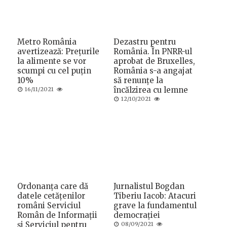
Metro România
Dezastru pentru
avertizează: Prețurile
România. În PNRR-ul
la alimente se vor
aprobat de Bruxelles,
scumpi cu cel puțin
România s-a angajat
10%
să renunțe la
Posted
încălzirea cu lemne
16/11/2021
on
Posted
12/10/2021
on
Ordonanța care dă
Jurnalistul Bogdan
datele cetățenilor
Tiberiu Iacob: Atacuri
români Serviciul
grave la fundamentul
Român de Informații
democrației
și Serviciul pentru
Posted
08/09/2021