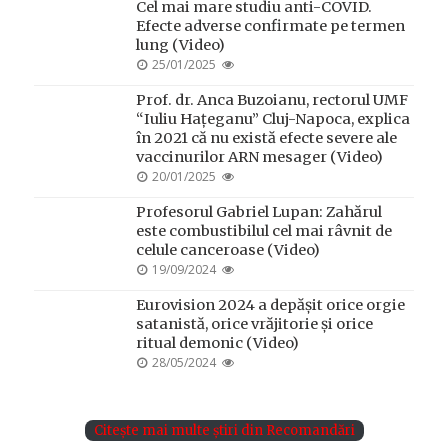
Cel mai mare studiu anti-COVID.
Efecte adverse confirmate pe termen
lung (Video)
POSTED
25/01/2025
ON
Prof. dr. Anca Buzoianu, rectorul UMF
“Iuliu Hațeganu” Cluj-Napoca, explica
în 2021 că nu există efecte severe ale
vaccinurilor ARN mesager (Video)
POSTED
20/01/2025
ON
Profesorul Gabriel Lupan: Zahărul
este combustibilul cel mai râvnit de
celule canceroase (Video)
POSTED
19/09/2024
ON
Eurovision 2024 a depășit orice orgie
satanistă, orice vrăjitorie și orice
ritual demonic (Video)
POSTED
28/05/2024
ON
Citește mai multe știri din Recomandări