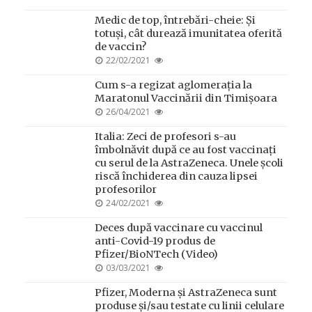
ON
Medic de top, întrebări-cheie: Și
totuși, cât durează imunitatea oferită
de vaccin?
POSTED
22/02/2021
ON
Cum s-a regizat aglomerația la
Maratonul Vaccinării din Timișoara
POSTED
26/04/2021
ON
Italia: Zeci de profesori s-au
îmbolnăvit după ce au fost vaccinați
cu serul de la AstraZeneca. Unele școli
riscă închiderea din cauza lipsei
profesorilor
POSTED
24/02/2021
ON
Deces după vaccinare cu vaccinul
anti-Covid-19 produs de
Pfizer/BioNTech (Video)
POSTED
03/03/2021
ON
Pfizer, Moderna și AstraZeneca sunt
produse și/sau testate cu linii celulare