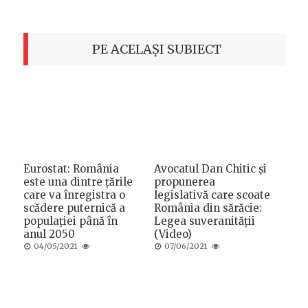
PE ACELAȘI SUBIECT
Eurostat: România
Avocatul Dan Chitic și
este una dintre țările
propunerea
care va înregistra o
legislativă care scoate
scădere puternică a
România din sărăcie:
populației până în
Legea suveranității
anul 2050
(Video)
Posted
Posted
04/05/2021
07/06/2021
on
on