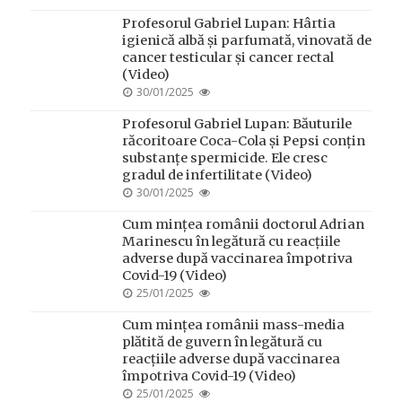
ON
Profesorul Gabriel Lupan: Hârtia
igienică albă și parfumată, vinovată de
cancer testicular și cancer rectal
(Video)
POSTED
30/01/2025
ON
Profesorul Gabriel Lupan: Băuturile
răcoritoare Coca-Cola și Pepsi conțin
substanțe spermicide. Ele cresc
gradul de infertilitate (Video)
POSTED
30/01/2025
ON
Cum mințea românii doctorul Adrian
Marinescu în legătură cu reacțiile
adverse după vaccinarea împotriva
Covid-19 (Video)
POSTED
25/01/2025
ON
Cum mințea românii mass-media
plătită de guvern în legătură cu
reacțiile adverse după vaccinarea
împotriva Covid-19 (Video)
POSTED
25/01/2025