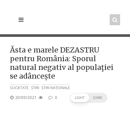
Skip
to
content
Ăsta e marele DEZASTRU
pentru România: Sporul
natural negativ al populaţiei
se adâncește
SOCIETATE
ȘTIRI
ȘTIRI NAȚIONALE
POSTED
20/09/2021
0
LIGHT
DARK
ON