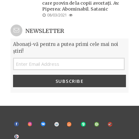
care provin de la copii avortați. Av.
Piperea: Abominabil. Satanic
POSTED
08/03/2021
ON
NEWSLETTER
Abonați-vă pentru a putea primi cele mai noi
știri!
SUBSCRIBE