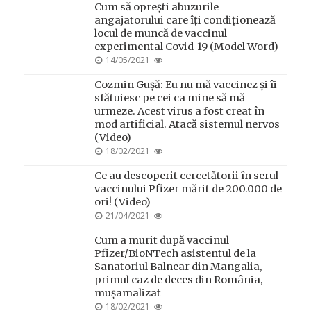
Cum să oprești abuzurile
angajatorului care îți condiționează
locul de muncă de vaccinul
experimental Covid-19 (Model Word)
POSTED
14/05/2021
ON
Cozmin Gușă: Eu nu mă vaccinez și îi
sfătuiesc pe cei ca mine să mă
urmeze. Acest virus a fost creat în
mod artificial. Atacă sistemul nervos
(Video)
POSTED
18/02/2021
ON
Ce au descoperit cercetătorii în serul
vaccinului Pfizer mărit de 200.000 de
ori! (Video)
POSTED
21/04/2021
ON
Cum a murit după vaccinul
Pfizer/BioNTech asistentul de la
Sanatoriul Balnear din Mangalia,
primul caz de deces din România,
mușamalizat
POSTED
18/02/2021