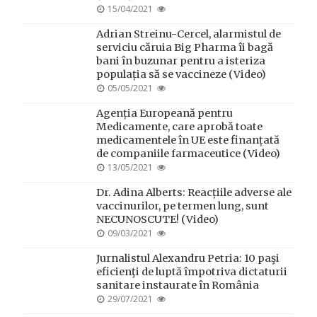
POSTED
15/04/2021
ON
Adrian Streinu-Cercel, alarmistul de
serviciu căruia Big Pharma îi bagă
bani în buzunar pentru a isteriza
populația să se vaccineze (Video)
POSTED
05/05/2021
ON
Agenția Europeană pentru
Medicamente, care aprobă toate
medicamentele în UE este finanțată
de companiile farmaceutice (Video)
POSTED
13/05/2021
ON
Dr. Adina Alberts: Reacțiile adverse ale
vaccinurilor, pe termen lung, sunt
NECUNOSCUTE! (Video)
POSTED
09/03/2021
ON
Jurnalistul Alexandru Petria: 10 paşi
eficienţi de luptă împotriva dictaturii
sanitare instaurate în România
POSTED
29/07/2021
ON