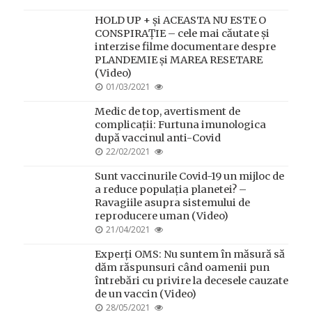
ON
HOLD UP + și ACEASTA NU ESTE O
CONSPIRAȚIE – cele mai căutate și
interzise filme documentare despre
PLANDEMIE și MAREA RESETARE
(Video)
POSTED
01/03/2021
ON
Medic de top, avertisment de
complicații: Furtuna imunologica
după vaccinul anti-Covid
POSTED
22/02/2021
ON
Sunt vaccinurile Covid-19 un mijloc de
a reduce populația planetei? –
Ravagiile asupra sistemului de
reproducere uman (Video)
POSTED
21/04/2021
ON
Experți OMS: Nu suntem în măsură să
dăm răspunsuri când oamenii pun
întrebări cu privire la decesele cauzate
de un vaccin (Video)
POSTED
28/05/2021