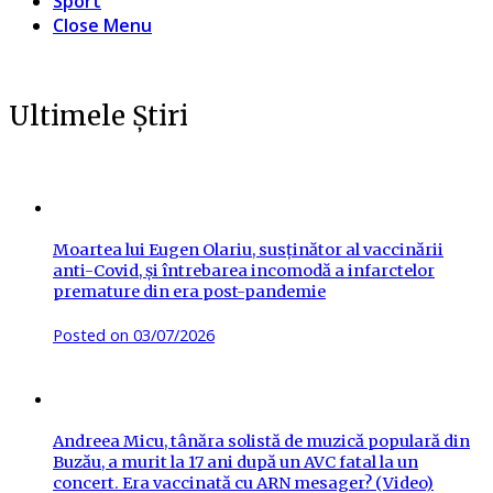
Sport
Close Menu
Ultimele Știri
Moartea lui Eugen Olariu, susținător al vaccinării
anti-Covid, și întrebarea incomodă a infarctelor
premature din era post-pandemie
Posted on
03/07/2026
Andreea Micu, tânăra solistă de muzică populară din
Buzău, a murit la 17 ani după un AVC fatal la un
concert. Era vaccinată cu ARN mesager? (Video)