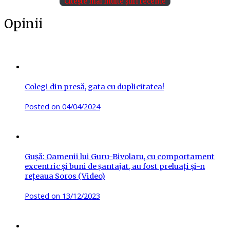
Citește mai multe știri recente
Opinii
Colegi din presă, gata cu duplicitatea!
Posted on
04/04/2024
Gușă: Oamenii lui Guru-Bivolaru, cu comportament
excentric și buni de șantajat, au fost preluați și-n
rețeaua Soros (Video)
Posted on
13/12/2023