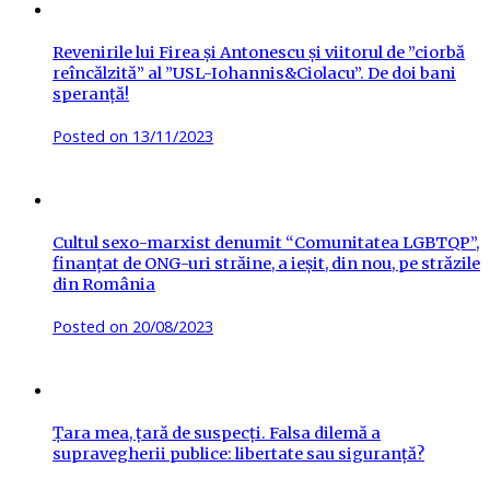
Revenirile lui Firea și Antonescu și viitorul de ”ciorbă
reîncălzită” al ”USL-Iohannis&Ciolacu”. De doi bani
speranță!
Posted on
13/11/2023
Cultul sexo-marxist denumit “Comunitatea LGBTQP”,
finanțat de ONG-uri străine, a ieșit, din nou, pe străzile
din România
Posted on
20/08/2023
Țara mea, țară de suspecți. Falsa dilemă a
supravegherii publice: libertate sau siguranță?