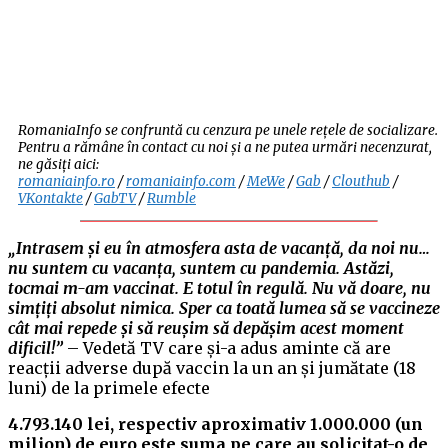
RomaniaInfo se confruntă cu cenzura pe unele rețele de socializare.
Pentru a rămâne în contact cu noi și a ne putea urmări necenzurat,
ne găsiți aici:
romaniainfo.ro
/
romaniainfo.com
/
MeWe
/
Gab
/
Clouthub
/
VKontakte
/
GabTV
/
Rumble
„Intrasem și eu în atmosfera asta de vacanță, da noi nu…
nu suntem cu vacanța, suntem cu pandemia. Astăzi,
tocmai m-am vaccinat. E totul în regulă. Nu vă doare, nu
simțiți absolut nimica. Sper ca toată lumea să se vaccineze
cât mai repede și să reușim să depășim acest moment
dificil!”
– Vedetă TV care și-a adus aminte că are
reacții adverse după vaccin la un an și jumătate (18
luni) de la primele efecte
4.793.140 lei, respectiv aproximativ 1.000.000 (un
milion) de euro este suma pe care au solicitat-o de