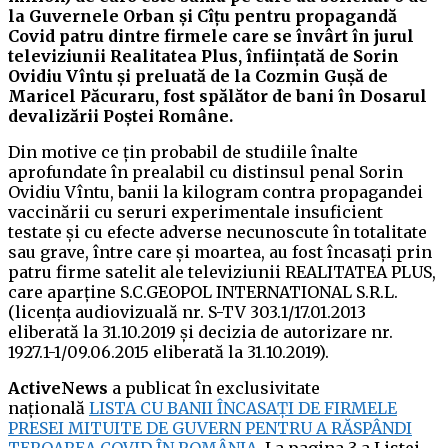
la Guvernele Orban și Cîțu pentru propagandă
Covid patru dintre firmele care se învârt în jurul
televiziunii Realitatea Plus, înființată de Sorin
Ovidiu Vîntu și preluată de la Cozmin Gușă de
Maricel Păcuraru, fost spălător de bani în Dosarul
devalizării Poștei Române.
Din motive ce țin probabil de studiile înalte
aprofundate în prealabil cu distinsul penal Sorin
Ovidiu Vîntu, banii la kilogram contra propagandei
vaccinării cu seruri experimentale insuficient
testate și cu efecte adverse necunoscute în totalitate
sau grave, între care și moartea, au fost încasați prin
patru firme satelit ale televiziunii REALITATEA PLUS,
care aparține S.C.GEOPOL INTERNATIONAL S.R.L.
(licența audiovizuală nr. S-TV 303.1/17.01.2013
eliberată la 31.10.2019 și decizia de autorizare nr.
1927.1-1/09.06.2015 eliberată la 31.10.2019).
ActiveNews
a publicat în exclusivitate
națională
LISTA CU BANII ÎNCASAȚI DE FIRMELE
PRESEI MITUITE DE GUVERN PENTRU A RĂSPÂNDI