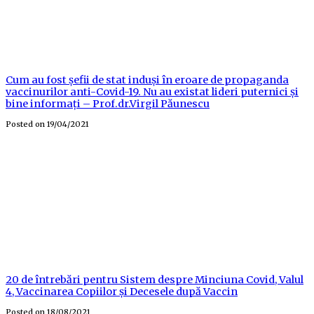
Cum au fost șefii de stat induși în eroare de propaganda
vaccinurilor anti-Covid-19. Nu au existat lideri puternici și
bine informați – Prof.dr.Virgil Păunescu
Posted on
19/04/2021
20 de întrebări pentru Sistem despre Minciuna Covid, Valul
4, Vaccinarea Copiilor și Decesele după Vaccin
Posted on
18/08/2021