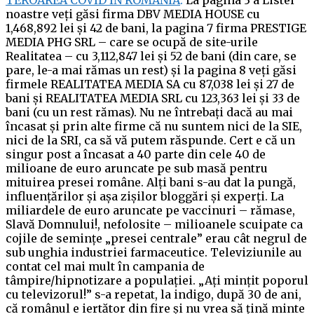
TEROAREA COVID ÎN ROMÂNIA
.
La pagina 3 a Listei
noastre veți găsi firma DBV MEDIA HOUSE cu
1,468,892 lei și 42 de bani, la pagina 7 firma PRESTIGE
MEDIA PHG SRL – care se ocupă de site-urile
Realitatea – cu 3,112,847 lei și 52 de bani (din care, se
pare, le-a mai rămas un rest) și la pagina 8 veți găsi
firmele REALITATEA MEDIA SA cu 87,038 lei și 27 de
bani și REALITATEA MEDIA SRL cu 123,363 lei și 33 de
bani (cu un rest rămas). Nu ne întrebați dacă au mai
încasat și prin alte firme că nu suntem nici de la SIE,
nici de la SRI, ca să vă putem răspunde. Cert e că un
singur post a încasat a 40 parte din cele 40 de
milioane de euro aruncate pe sub masă pentru
mituirea presei române. Alți bani s-au dat la pungă,
influențărilor și așa zișilor bloggări și experți. La
miliardele de euro aruncate pe vaccinuri – rămase,
Slavă Domnului!, nefolosite – milioanele scuipate ca
cojile de semințe „presei centrale” erau cât negrul de
sub unghia industriei farmaceutice. Televiziunile au
contat cel mai mult în campania de
tâmpire/hipnotizare a populației. „Ați mințit poporul
cu televizorul!” s-a repetat, la indigo, după 30 de ani,
că românul e iertător din fire și nu vrea să țină minte