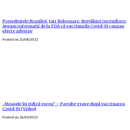
Președintele Braziliei, Jair Bolsonaro, dezvăluiri incendiare:
Aveam informații de la FDA că vaccinurile Covid-19 cauzau
efecte adverse
Posted on
21/08/2022
„Moașele își ridică vocea” – Pagube grave după vaccinarea
Covid-19 (Video)
Posted on
24/10/2022