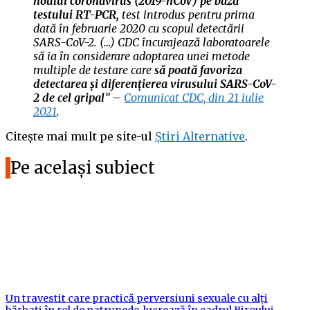
noului coronavirus (2019-nCoV) pe baza
testului RT-PCR,
test introdus pentru prima
dată în februarie 2020 cu scopul detectării
SARS-CoV-2. (…) CDC încurajează laboratoarele
să ia în considerare adoptarea unei metode
multiple de testare care
să poată favoriza
detectarea și diferențierea virusului SARS-CoV-
2 de cel gripal
” –
Comunicat CDC, din 21 iulie
2021
.
Citește mai mult pe site-ul
Știri Alternative
.
Pe același subiect
Un travestit care practică perversiuni sexuale cu alți