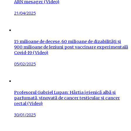
ARN mesager (Video)
Posted
21/04/2025
on
15 milioane de decese, 60 milioane de dizabilități și
900 milioane de leziuni post vaccinare experimentală
Covid-19 (Video)
Posted
05/02/2025
on
Profesorul Gabriel Lupan: Hârtia igienică albă și
parfumată, vinovată de cancer testicular și cancer
rectal (Video)
Posted
30/01/2025
on