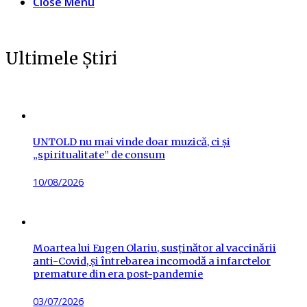
Close Menu
Ultimele Știri
UNTOLD nu mai vinde doar muzică, ci și
„spiritualitate” de consum
Posted
10/08/2026
on
Moartea lui Eugen Olariu, susținător al vaccinării
anti-Covid, și întrebarea incomodă a infarctelor
premature din era post-pandemie
Posted
03/07/2026