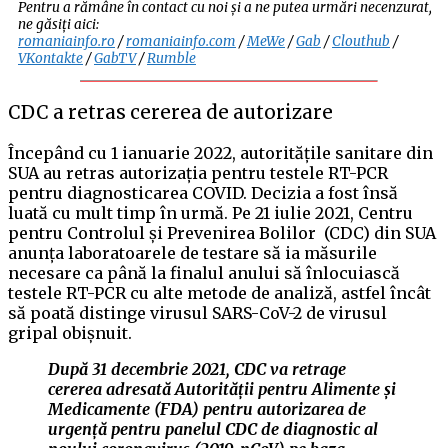
Pentru a rămâne în contact cu noi și a ne putea urmări necenzurat,
ne găsiți aici:
romaniainfo.ro
/
romaniainfo.com
/
MeWe
/
Gab
/
Clouthub
/
VKontakte
/
GabTV
/
Rumble
CDC a retras cererea de autorizare
Începând cu 1 ianuarie 2022, autoritățile sanitare din
SUA au retras autorizația pentru testele RT-PCR
pentru diagnosticarea COVID. Decizia a fost însă
luată cu mult timp în urmă. Pe 21 iulie 2021, Centru
pentru Controlul și Prevenirea Bolilor (CDC) din SUA
anunța laboratoarele de testare să ia măsurile
necesare ca până la finalul anului să înlocuiască
testele RT-PCR cu alte metode de analiză, astfel încât
să poată distinge virusul SARS-CoV-2 de virusul
gripal obișnuit.
După 31 decembrie 2021, CDC va retrage
cererea adresată Autorității pentru Alimente și
Medicamente (FDA) pentru autorizarea de
urgență pentru panelul CDC de diagnostic al