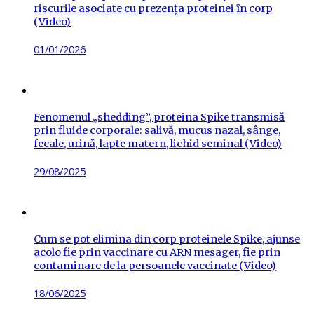
riscurile asociate cu prezența proteinei în corp
(Video)
Posted
01/01/2026
on
Fenomenul „shedding”, proteina Spike transmisă
prin fluide corporale: salivă, mucus nazal, sânge,
fecale, urină, lapte matern, lichid seminal (Video)
Posted
29/08/2025
on
Cum se pot elimina din corp proteinele Spike, ajunse
acolo fie prin vaccinare cu ARN mesager, fie prin
contaminare de la persoanele vaccinate (Video)
Posted
18/06/2025
on