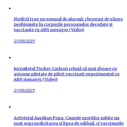
Medicii trag un semnal de alarmă: cheaguri de sânge
neobișnuite în corpurile persoanelor decedate și
vacciante cu ARN mesager (Video)
Posted
21/05/2025
on
Jurnalistul Tucker Carlson refuză să mai zboare cu
avioane pilotate de piloți vaccinați experimental cu
ARN mesager (Video)
Posted
21/05/2025
on
Activistul Aurelian Popa: Cauzele morților subite nu
sunt suprasolicitarea și lipsa de odihnă, ci vaccinurile