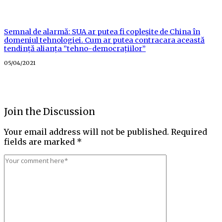
Semnal de alarmă: SUA ar putea fi copleşite de China în
domeniul tehnologiei. Cum ar putea contracara această
tendință alianța ”tehno-democrațiilor”
Posted
05/04/2021
on
Join the Discussion
Your email address will not be published.
Required
fields are marked
*