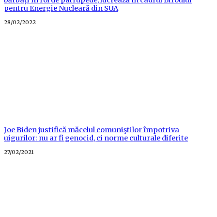
bărbați în rol de patrupede, lucrează în cadrul Biroului
pentru Energie Nucleară din SUA
Posted
28/02/2022
on
Joe Biden justifică măcelul comuniştilor împotriva
uigurilor: nu ar fi genocid, ci norme culturale diferite
Posted
27/02/2021
on