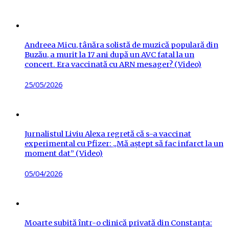
on
Andreea Micu, tânăra solistă de muzică populară din
Buzău, a murit la 17 ani după un AVC fatal la un
concert. Era vaccinată cu ARN mesager? (Video)
Posted
25/05/2026
on
Jurnalistul Liviu Alexa regretă că s-a vaccinat
experimental cu Pfizer: „Mă aștept să fac infarct la un
moment dat” (Video)
Posted
05/04/2026
on
Moarte subită într-o clinică privată din Constanța: