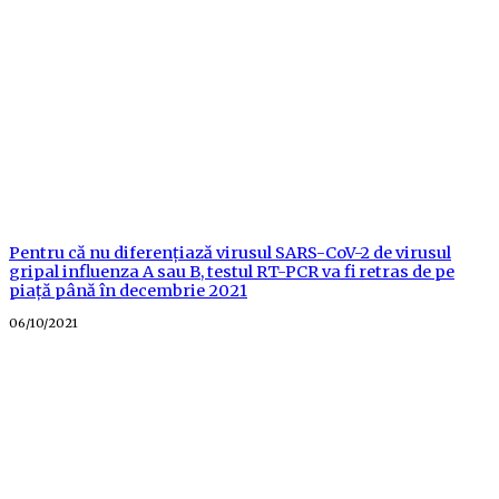
on
Pentru că nu diferențiază virusul SARS-CoV-2 de virusul
gripal influenza A sau B, testul RT-PCR va fi retras de pe
piață până în decembrie 2021
Posted
06/10/2021
on