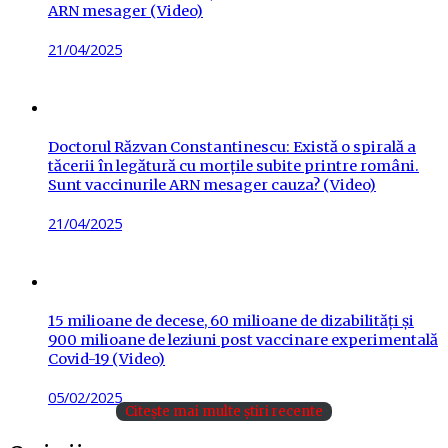
ARN mesager (Video)
Posted
21/04/2025
on
Doctorul Răzvan Constantinescu: Există o spirală a
tăcerii în legătură cu morțile subite printre români.
Sunt vaccinurile ARN mesager cauza? (Video)
Posted
21/04/2025
on
15 milioane de decese, 60 milioane de dizabilități și
900 milioane de leziuni post vaccinare experimentală
Covid-19 (Video)
Posted
05/02/2025
Citește mai multe știri recente
on