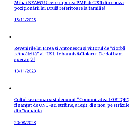
Mihai NEAMȚU cere ruperea PMP de USR din cauza
poziționării lui Drulă referitoare la familie!
Posted
13/11/2023
on
Revenirile lui Firea și Antonescu și viitorul de ”ciorbă
reîncălzită” al ”USL-Iohannis&Ciolacu”. De doi bani
speranță!
Posted
13/11/2023
on
Cultul sexo-marxist denumit “Comunitatea LGBTQP”,
finanțat de ONG-uri străine, a ieșit, din nou, pe străzile
din România
Posted
20/08/2023
on