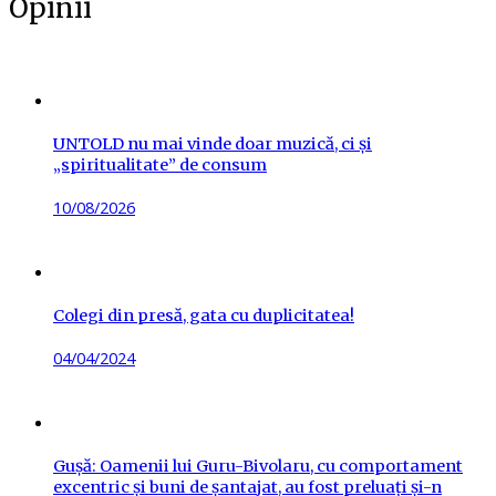
Opinii
UNTOLD nu mai vinde doar muzică, ci și
„spiritualitate” de consum
Posted
10/08/2026
on
Colegi din presă, gata cu duplicitatea!
Posted
04/04/2024
on
Gușă: Oamenii lui Guru-Bivolaru, cu comportament
excentric și buni de șantajat, au fost preluați și-n