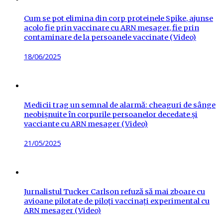
Cum se pot elimina din corp proteinele Spike, ajunse
acolo fie prin vaccinare cu ARN mesager, fie prin
contaminare de la persoanele vaccinate (Video)
Posted
18/06/2025
on
Medicii trag un semnal de alarmă: cheaguri de sânge
neobișnuite în corpurile persoanelor decedate și
vacciante cu ARN mesager (Video)
Posted
21/05/2025
on
Jurnalistul Tucker Carlson refuză să mai zboare cu
avioane pilotate de piloți vaccinați experimental cu
ARN mesager (Video)