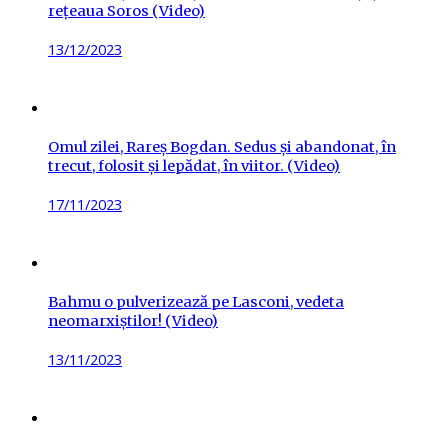
rețeaua Soros (Video)
Posted
13/12/2023
on
Omul zilei, Rareș Bogdan. Sedus și abandonat, în
trecut, folosit și lepădat, în viitor. (Video)
Posted
17/11/2023
on
Bahmu o pulverizează pe Lasconi, vedeta
neomarxiștilor! (Video)
Posted
13/11/2023
on