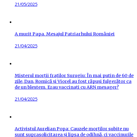
Posted
21/05/2025
on
A murit Papa. Mesajul Patriarhului României
Posted
21/04/2025
on
Misterul morții fraților Surugiu: În mai putin de 60 de
zile, Dan, Romică și Viorel au fost răpuși fulgerător ca
de un blestem. Erau vaccinați cu ARN mesager?
Posted
21/04/2025
on
Activistul Aurelian Popa: Cauzele morților subite nu
sunt suprasolicitarea și lipsa de odihnă, ci vaccinurile