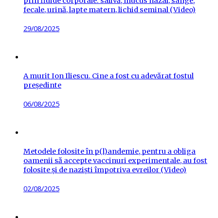
prin fluide corporale: salivă, mucus nazal, sânge,
fecale, urină, lapte matern, lichid seminal (Video)
Posted
29/08/2025
on
A murit Ion Iliescu. Cine a fost cu adevărat fostul
președinte
Posted
06/08/2025
on
Metodele folosite în p(l)andemie, pentru a obliga
oamenii să accepte vaccinuri experimentale, au fost
folosite și de naziști împotriva evreilor (Video)
Posted
02/08/2025
on