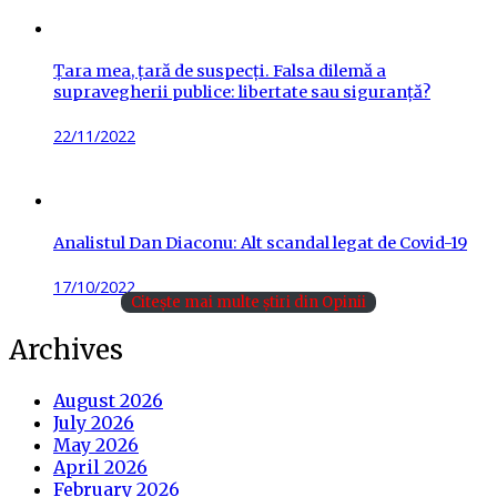
Țara mea, țară de suspecți. Falsa dilemă a
supravegherii publice: libertate sau siguranță?
Posted
22/11/2022
on
Analistul Dan Diaconu: Alt scandal legat de Covid-19
Posted
17/10/2022
Citește mai multe știri din Opinii
on
Archives
August 2026
July 2026
May 2026
April 2026
February 2026