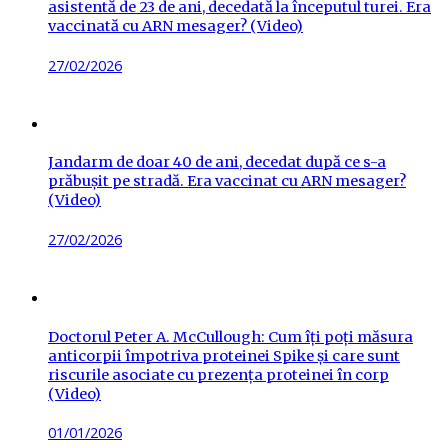
asistentă de 23 de ani, decedată la începutul turei. Era
vaccinată cu ARN mesager? (Video)
Posted
27/02/2026
on
Jandarm de doar 40 de ani, decedat după ce s-a
prăbușit pe stradă. Era vaccinat cu ARN mesager?
(Video)
Posted
27/02/2026
on
Doctorul Peter A. McCullough: Cum îți poți măsura
anticorpii împotriva proteinei Spike și care sunt
riscurile asociate cu prezența proteinei în corp
(Video)
Posted
01/01/2026