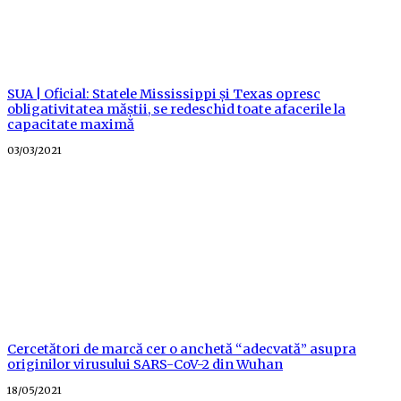
SUA | Oficial: Statele Mississippi și Texas opresc
obligativitatea măștii, se redeschid toate afacerile la
capacitate maximă
Posted
03/03/2021
on
Cercetători de marcă cer o anchetă “adecvată” asupra
originilor virusului SARS-CoV-2 din Wuhan
Posted
18/05/2021