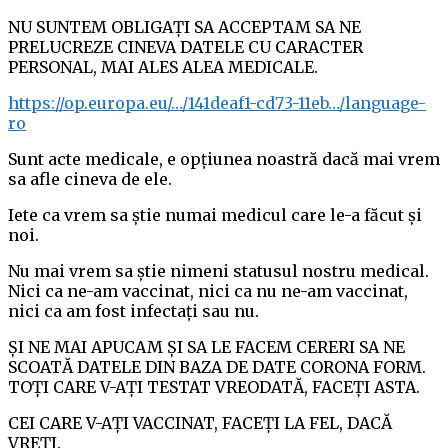
NU SUNTEM OBLIGAȚI SA ACCEPTAM SA NE
PRELUCREZE CINEVA DATELE CU CARACTER
PERSONAL, MAI ALES ALEA MEDICALE.
https://op.europa.eu/…/141deaf1-cd73-11eb…/language-
ro
Sunt acte medicale, e opțiunea noastră dacă mai vrem
sa afle cineva de ele.
Iete ca vrem sa știe numai medicul care le-a făcut și
noi.
Nu mai vrem sa știe nimeni statusul nostru medical.
Nici ca ne-am vaccinat, nici ca nu ne-am vaccinat,
nici ca am fost infectați sau nu.
ȘI NE MAI APUCAM ȘI SA LE FACEM CERERI SA NE
SCOATĂ DATELE DIN BAZA DE DATE CORONA FORM.
TOȚI CARE V-AȚI TESTAT VREODATĂ, FACEȚI ASTA.
CEI CARE V-AȚI VACCINAT, FACEȚI LA FEL, DACĂ
VREȚI.