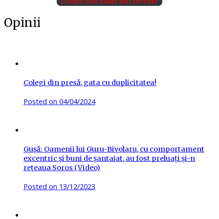
Citește mai multe știri recente
Opinii
Colegi din presă, gata cu duplicitatea!
Posted on
04/04/2024
Gușă: Oamenii lui Guru-Bivolaru, cu comportament
excentric și buni de șantajat, au fost preluați și-n
rețeaua Soros (Video)
Posted on
13/12/2023