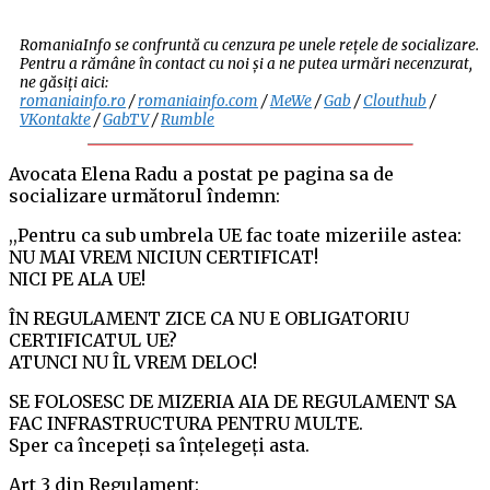
RomaniaInfo se confruntă cu cenzura pe unele rețele de socializare.
Pentru a rămâne în contact cu noi și a ne putea urmări necenzurat,
ne găsiți aici:
romaniainfo.ro
/
romaniainfo.com
/
MeWe
/
Gab
/
Clouthub
/
VKontakte
/
GabTV
/
Rumble
Avocata Elena Radu a postat pe pagina sa de
socializare următorul îndemn:
,,Pentru ca sub umbrela UE fac toate mizeriile astea:
NU MAI VREM NICIUN CERTIFICAT!
NICI PE ALA UE!
ÎN REGULAMENT ZICE CA NU E OBLIGATORIU
CERTIFICATUL UE?
ATUNCI NU ÎL VREM DELOC!
SE FOLOSESC DE MIZERIA AIA DE REGULAMENT SA
FAC INFRASTRUCTURA PENTRU MULTE.
Sper ca începeți sa înțelegeți asta.
Art 3 din Regulament: