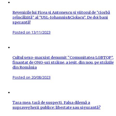
Revenirile lui Firea și Antonescu și viitorul de ”ciorbă
reîncălzită” al ”USL-Iohannis&Ciolacu”. De doi bani
speranță!
Posted on
13/11/2023
Cultul sexo-marxist denumit “Comunitatea LGBTQP”,
finanțat de ONG-uri străine, a ieșit, din nou, pe străzile
din România
Posted on
20/08/2023
Țara mea, țară de suspecți. Falsa dilemă a
supravegherii publice: libertate sau siguranță?