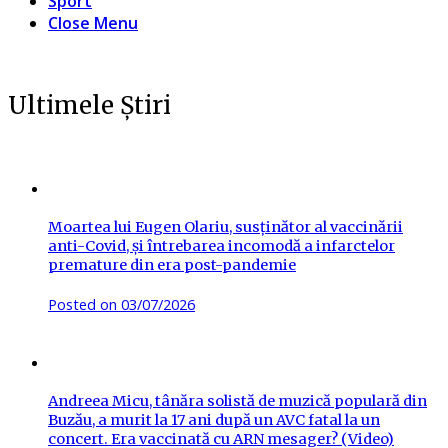
Sport
Close Menu
Ultimele Știri
Moartea lui Eugen Olariu, susținător al vaccinării
anti-Covid, și întrebarea incomodă a infarctelor
premature din era post-pandemie
Posted on
03/07/2026
Andreea Micu, tânăra solistă de muzică populară din
Buzău, a murit la 17 ani după un AVC fatal la un
concert. Era vaccinată cu ARN mesager? (Video)