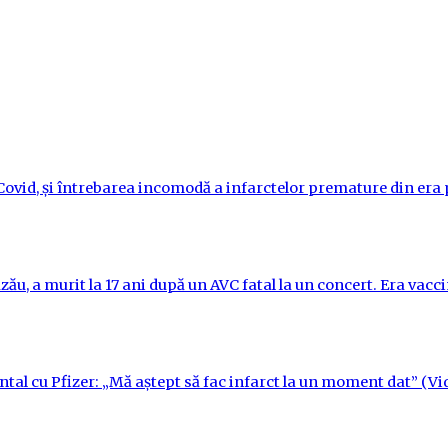
i-Covid, și întrebarea incomodă a infarctelor premature din er
ău, a murit la 17 ani după un AVC fatal la un concert. Era vac
ntal cu Pfizer: „Mă aștept să fac infarct la un moment dat” (Vi