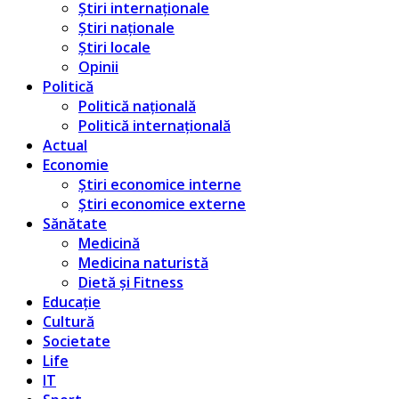
Știri internaționale
Știri naționale
Știri locale
Opinii
Politică
Politică națională
Politică internațională
Actual
Economie
Știri economice interne
Știri economice externe
Sănătate
Medicină
Medicina naturistă
Dietă și Fitness
Educație
Cultură
Societate
Life
IT