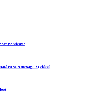
a post-pandemie
cinată cu ARN mesager? (Video)
deo)