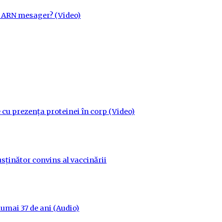
cu ARN mesager? (Video)
 cu prezența proteinei în corp (Video)
sținător convins al vaccinării
 numai 37 de ani (Audio)