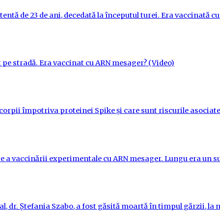
tentă de 23 de ani, decedată la începutul turei. Era vaccinată 
t pe stradă. Era vaccinat cu ARN mesager? (Video)
orpii împotriva proteinei Spike și care sunt riscurile asociate
re a vaccinării experimentale cu ARN mesager. Lungu era un su
l, dr. Ștefania Szabo, a fost găsită moartă în timpul gărzii, la