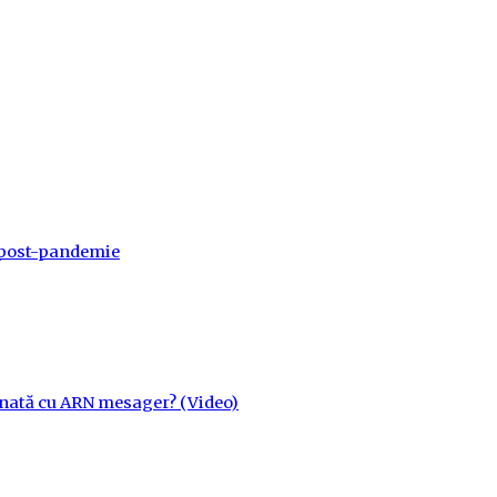
a post-pandemie
cinată cu ARN mesager? (Video)