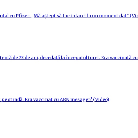
ntal cu Pfizer: „Mă aștept să fac infarct la un moment dat” (Vi
tentă de 23 de ani, decedată la începutul turei. Era vaccinată 
t pe stradă. Era vaccinat cu ARN mesager? (Video)