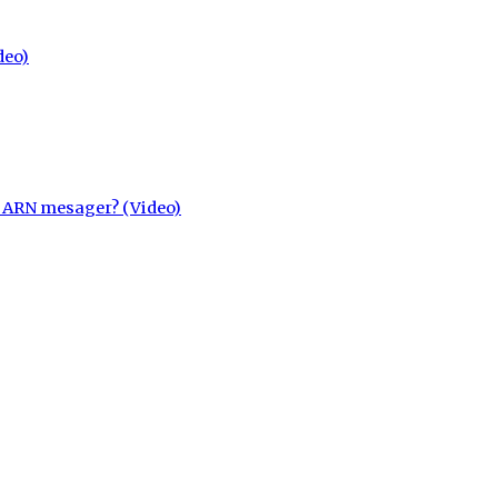
deo)
cu ARN mesager? (Video)