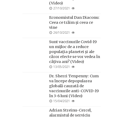
(Video)
POSTED
27/10/2021
ON
Economistul Dan Diaconu:
Ceea ce trăim și ceea ce
vine
POSTED
26/10/2021
ON
Sunt vaccinurile Covid-19
un mijloc de a reduce
populația planetei și ale
căror efecte se vor vedea în
câțiva ani? (Video)
POSTED
13/05/2021
ON
Dr. Sherri Tenpenny: Cum
va începe depopularea
globală cauzată de
vaccinurile anti-COVID-19
în 3-6 luni (Video)
POSTED
15/04/2021
ON
Adrian Streinu-Cercel,
alarmistul de serviciu