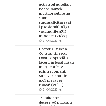
ON
Activistul Aurelian
Popa: Cauzele
morților subite nu
sunt
suprasolicitarea și
lipsa de odihnă, ci
vaccinurile ARN
mesager (Video)
POSTED
21/04/2025
ON
Doctorul Răzvan
Constantinescu:
Există o spirală a
tăcerii în legătură cu
morțile subite
printre români.
Sunt vaccinurile
ARN mesager
cauza? (Video)
POSTED
21/04/2025
ON
15 milioane de
decese, 60 milioane