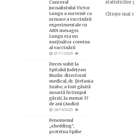
statisticilor
Cancerul
jurnalistului Victor
Lungu a survenit ca
Citește mai 
urmare a vaccinării
experimentale cu
ARN mesager.
Lungu era un
susținător convins
al vaccinării
POSTED
01/11/2025
ON
Deces subit la
Spitalul Județean
Buzău: directorul
medical, dr. Ștefania
Szabo, a fost găsită
moartă în timpul
gărzii, la numai 37
de ani (Audio)
POSTED
28/10/2025
ON
Fenomenul
„shedding”,
proteina Spike