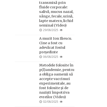
transmisă prin
fluide corporale:
salivă, mucus nazal,
sânge, fecale, urină,
lapte matern, lichid
seminal (Video)
POSTED
29/08/2025
ON
A murit Ion Iliescu.
Cine a fost cu
adevărat fostul
președinte
POSTED
06/08/2025
ON
Metodele folosite în
p(l)andemie, pentru
a obliga oamenii să
accepte vaccinuri
experimentale, au
fost folosite și de
naziști împotriva
evreilor (Video)
POSTED
02/08/2025
ON