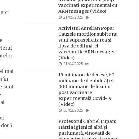
vaccinați experimental cu
ARN mesager (Video)
nici
POSTED
21/05/2025
ON
Activistul Aurelian Popa:
Cauzele morților subite nu
sunt suprasolicitarea și
de
lipsa de odihnă, ci
terul
vaccinurile ARN mesager
atelor
(Video)
POSTED
21/04/2025
ON
el mai
15 milioane de decese, 60
i în
milioane de dizabilități și
900 milioane de leziuni
e sunt
post vaccinare
e
experimentală Covid-19
ai
(Video)
POSTED
05/02/2025
ON
ei
Profesorul Gabriel Lupan:
n două
Hârtia igienică albă și
parfumată, vinovată de