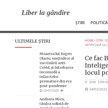
Skip
to
Liber la gândire
content
ȘTIRI
POLITICĂ
›
›
HOME
ȘTIRI
Ș
ULTIMELE ȘTIRI
ARTIFICIALĂ VA
Moartea lui Eugen
Ce fac 
Olariu, susținător al
vaccinării anti-
Intelige
Covid, și întrebarea
locul po
incomodă a
infarctelor
premature din era
IT
ȘTIRI
ȘTIRI 
post-pandemie
POSTED
24/02/2022
POSTED
03/07/2026
ON
ON
Andreea Micu,
tânăra solistă de