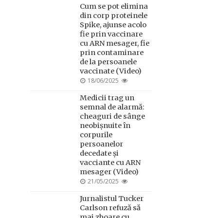
Cum se pot elimina
din corp proteinele
Spike, ajunse acolo
fie prin vaccinare
cu ARN mesager, fie
prin contaminare
de la persoanele
vaccinate (Video)
POSTED
18/06/2025
ON
Medicii trag un
semnal de alarmă:
cheaguri de sânge
neobișnuite în
corpurile
persoanelor
decedate și
vacciante cu ARN
mesager (Video)
POSTED
21/05/2025
ON
Jurnalistul Tucker
Carlson refuză să
mai zboare cu