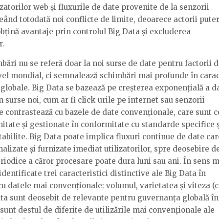
lizatorilor web și fluxurile de date provenite de la senzorii
eând totodată noi conflicte de limite, deoarece actorii puter
obțină avantaje prin controlul Big Data și excluderea
r.
bări nu se referă doar la noi surse de date pentru factorii 
ivel mondial, ci semnalează schimbări mai profunde în carac
globale. Big Data se bazează pe creșterea exponențială a d
 surse noi, cum ar fi click-urile pe internet sau senzorii
le contrastează cu bazele de date convenționale, care sunt c
itate și gestionate în conformitate cu standarde specifice ș
tabilite. Big Data poate implica fluxuri continue de date car
alizate și furnizate imediat utilizatorilor, spre deosebire d
riodice a căror procesare poate dura luni sau ani. În sens m
 identificate trei caracteristici distinctive ale Big Data în
u datele mai convenționale: volumul, varietatea și viteza (c
ata sunt deosebit de relevante pentru guvernanța globală î
sunt destul de diferite de utilizările mai convenționale ale