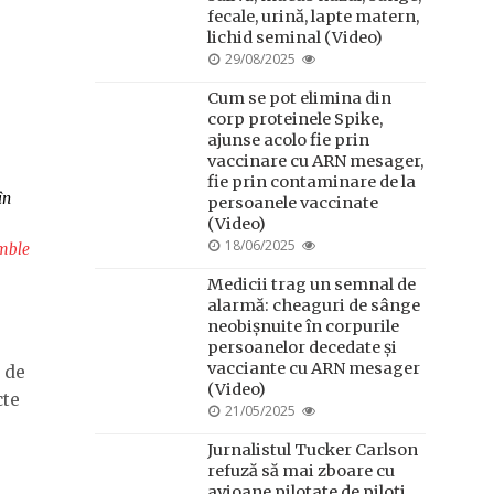
fecale, urină, lapte matern,
lichid seminal (Video)
POSTED
29/08/2025
ON
Cum se pot elimina din
corp proteinele Spike,
ajunse acolo fie prin
vaccinare cu ARN mesager,
fie prin contaminare de la
în
persoanele vaccinate
(Video)
POSTED
18/06/2025
mble
ON
Medicii trag un semnal de
alarmă: cheaguri de sânge
neobișnuite în corpurile
persoanelor decedate și
vacciante cu ARN mesager
, de
(Video)
cte
POSTED
21/05/2025
ON
Jurnalistul Tucker Carlson
e
refuză să mai zboare cu
avioane pilotate de piloți