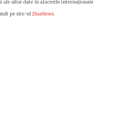
 și ale altor date în afacerile internaționale
mult pe site-ul
ZiuaNews
.