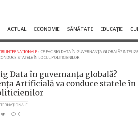
ACTUAL
ECONOMIE
SĂNĂTATE
EDUCAȚIE
CU
›
TIRI INTERNAȚIONALE
CE FAC BIG DATA ÎN GUVERNANȚA GLOBALĂ? INTELIG
 CONDUCE STATELE ÎN LOCUL POLITICIENILOR
Big Data în guvernanța globală?
nța Artificială va conduce statele în
liticienilor
INTERNAȚIONALE
0