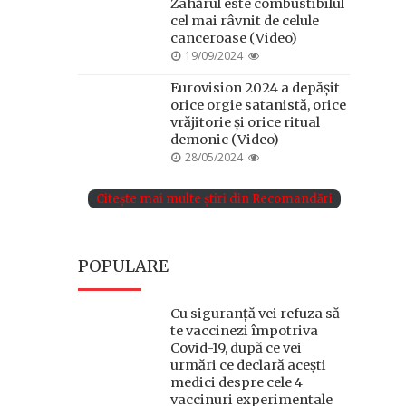
Zahărul este combustibilul
cel mai râvnit de celule
canceroase (Video)
POSTED
19/09/2024
ON
Eurovision 2024 a depășit
orice orgie satanistă, orice
vrăjitorie și orice ritual
demonic (Video)
POSTED
28/05/2024
ON
Citește mai multe știri din Recomandări
POPULARE
Cu siguranță vei refuza să
te vaccinezi împotriva
Covid-19, după ce vei
urmări ce declară acești
medici despre cele 4
vaccinuri experimentale