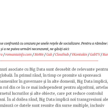
e confruntă cu cenzura pe unele rețele de socializare. Pentru a rămâne 
 și a ne putea urmări necenzurat, ne găsiți aici:
ro
/
romaniainfo.com
/
MeWe
/
Gab
/
Clouthub
/
VKontakte
/
GabTV
/
Ru
uri asociate cu Big Data sunt deosebit de relevante pentru
lobală. În primul rând, în timp ce promite să sporească
 oamenilor în guvernare și în alte domenii, Big Data implică
 rol din ce în ce mai independent pentru algoritmi, artefa
rnetul lucrurilor și alte obiecte, care pot reduce controlul
ni. În al doilea rând, Big Data implică noi transgresiuni al
 măsură ce datele sunt reunite din surse multiple, inclusiv