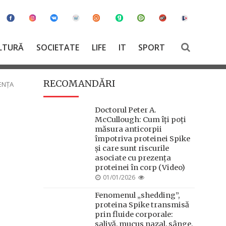
LTURĂ
SOCIETATE
LIFE
IT
SPORT
RECOMANDĂRI
ENȚA
Doctorul Peter A.
McCullough: Cum îți poți
măsura anticorpii
împotriva proteinei Spike
și care sunt riscurile
asociate cu prezența
proteinei în corp (Video)
POSTED
01/01/2026
ON
Fenomenul „shedding”,
proteina Spike transmisă
prin fluide corporale:
salivă, mucus nazal, sânge,