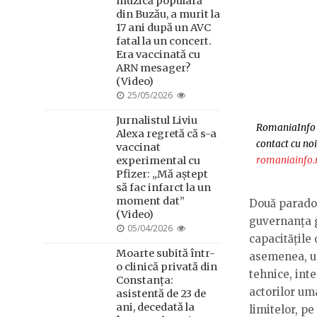
muzică populară
din Buzău, a murit la
17 ani după un AVC
fatal la un concert.
Era vaccinată cu
ARN mesager?
(Video)
POSTED
25/05/2026
ON
Jurnalistul Liviu
RomaniaInfo s
Alexa regretă că s-a
contact cu noi
vaccinat
romaniainfo.
experimental cu
Pfizer: „Mă aștept
să fac infarct la un
moment dat”
Două paradox
(Video)
guvernanța g
POSTED
05/04/2026
capacitățile
ON
Moarte subită într-
asemenea, un
o clinică privată din
tehnice, inte
Constanța:
actorilor uma
asistentă de 23 de
ani, decedată la
limitelor, pe