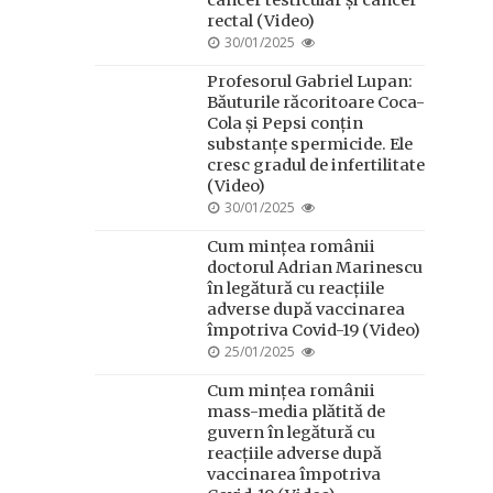
cancer testicular și cancer
rectal (Video)
POSTED
30/01/2025
ON
Profesorul Gabriel Lupan:
Băuturile răcoritoare Coca-
Cola și Pepsi conțin
substanțe spermicide. Ele
cresc gradul de infertilitate
(Video)
POSTED
30/01/2025
ON
Cum mințea românii
doctorul Adrian Marinescu
în legătură cu reacțiile
adverse după vaccinarea
împotriva Covid-19 (Video)
POSTED
25/01/2025
ON
Cum mințea românii
mass-media plătită de
guvern în legătură cu
reacțiile adverse după
vaccinarea împotriva