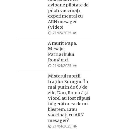
avioane pilotate de
piloți vaccinați
experimental cu
ARN mesager
(Video)
POSTED
21/05/2025
ON
A murit Papa.
Mesajul
Patriarhului
României
POSTED
21/04/2025
ON
Misterul morții
fraților Surugiu: În
mai putin de 60 de
zile, Dan, Romică și
Viorel au fost răpuși
fulgerător ca de un
blestem. Erau
vaccinați cu ARN
mesager?
POSTED
21/04/2025