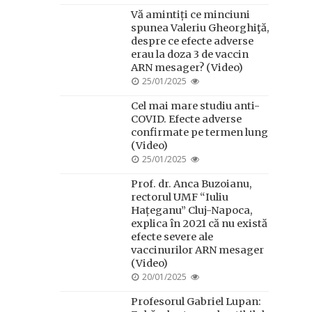
ON
Vă amintiți ce minciuni
spunea Valeriu Gheorghiţă,
despre ce efecte adverse
erau la doza 3 de vaccin
ARN mesager? (Video)
POSTED
25/01/2025
ON
Cel mai mare studiu anti-
COVID. Efecte adverse
confirmate pe termen lung
(Video)
POSTED
25/01/2025
ON
Prof. dr. Anca Buzoianu,
rectorul UMF “Iuliu
Hațeganu” Cluj-Napoca,
explica în 2021 că nu există
efecte severe ale
vaccinurilor ARN mesager
(Video)
POSTED
20/01/2025
ON
Profesorul Gabriel Lupan: