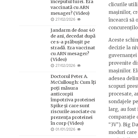
începutul turei. Era
clicurile uti
vaccinată cu ARN
mașinilor, cr
mesager? (Video)
POSTED
27/02/2026
încearcă să 
ON
concurențilo
Jandarm de doar 40
de ani, decedat după
Aceste schim
ce s-a prăbușit pe
decizie la n
stradă. Era vaccinat
cu ARN mesager?
guvernanței 
(Video)
provenite din
POSTED
27/02/2026
mașinilor. E
ON
Doctorul Peter A.
adesea delim
McCullough: Cum îți
scopuri pres
poți măsura
procesate, an
anticorpii
împotriva proteinei
sondajele pe
Spike și care sunt
larg, au fost
riscurile asociate cu
comparație c
prezența proteinei
în corp (Video)
“3V”). Big D
POSTED
01/01/2026
moduri care 
ON