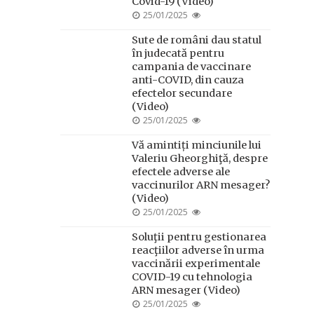
Covid-19 (Video)
POSTED
25/01/2025
ON
Sute de români dau statul
în judecată pentru
campania de vaccinare
anti-COVID, din cauza
efectelor secundare
(Video)
POSTED
25/01/2025
ON
Vă amintiți minciunile lui
Valeriu Gheorghiţă, despre
efectele adverse ale
vaccinurilor ARN mesager?
(Video)
POSTED
25/01/2025
ON
Soluţii pentru gestionarea
reacţiilor adverse în urma
vaccinării experimentale
COVID-19 cu tehnologia
ARN mesager (Video)
POSTED
25/01/2025