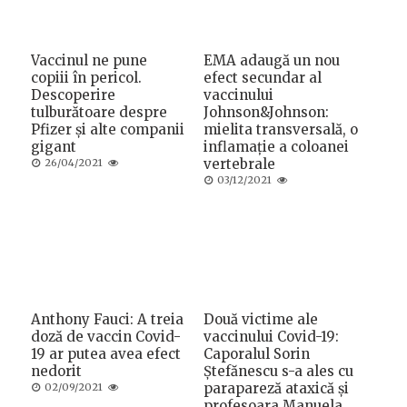
Vaccinul ne pune
EMA adaugă un nou
copiii în pericol.
efect secundar al
Descoperire
vaccinului
tulburătoare despre
Johnson&Johnson:
Pfizer și alte companii
mielita transversală, o
gigant
inflamație a coloanei
Posted
vertebrale
26/04/2021
on
Posted
03/12/2021
on
Anthony Fauci: A treia
Două victime ale
doză de vaccin Covid-
vaccinului Covid-19:
19 ar putea avea efect
Caporalul Sorin
nedorit
Ștefănescu s-a ales cu
Posted
parapareză ataxică și
02/09/2021
on
profesoara Manuela