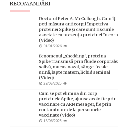
RECOMANDĂRI
Doctorul Peter A. McCullough: Cum îți
poți măsura anticorpii împotriva
proteinei Spike și care sunt riscurile
asociate cu prezența proteinei în corp
(Video)
POSTED
01/01/2026
ON
Fenomenul „shedding”, proteina
Spike transmisă prin fluide corporale:
salivă, mucus nazal, sânge, fecale,
urină, lapte matern, lichid seminal
(Video)
POSTED
29/08/2025
ON
Cum se pot elimina din corp
proteinele Spike, ajunse acolo fie prin
vaccinare cu ARN mesager, fie prin
contaminare de la persoanele
vaccinate (Video)
POSTED
18/06/2025
ON