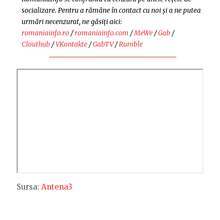
socializare. Pentru a rămâne în contact cu noi și a ne putea
urmări necenzurat, ne găsiți aici:
romaniainfo.ro
/
romaniainfo.com
/
MeWe
/
Gab
/
Clouthub
/
VKontakte
/
GabTV
/
Rumble
Sursa:
Antena3