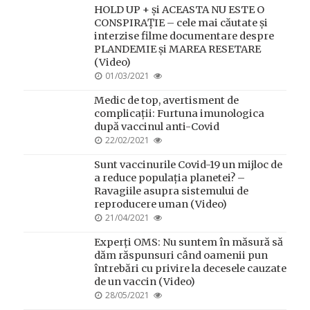
HOLD UP + și ACEASTA NU ESTE O
CONSPIRAȚIE – cele mai căutate și
interzise filme documentare despre
PLANDEMIE și MAREA RESETARE
(Video)
POSTED
01/03/2021
ON
Medic de top, avertisment de
complicații: Furtuna imunologica
după vaccinul anti-Covid
POSTED
22/02/2021
ON
Sunt vaccinurile Covid-19 un mijloc de
a reduce populația planetei? –
Ravagiile asupra sistemului de
reproducere uman (Video)
POSTED
21/04/2021
ON
Experți OMS: Nu suntem în măsură să
dăm răspunsuri când oamenii pun
întrebări cu privire la decesele cauzate
de un vaccin (Video)
POSTED
28/05/2021
ON