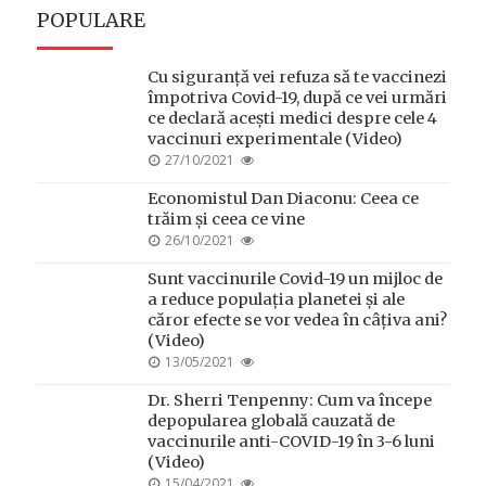
POPULARE
Cu siguranță vei refuza să te vaccinezi
împotriva Covid-19, după ce vei urmări
ce declară acești medici despre cele 4
vaccinuri experimentale (Video)
POSTED
27/10/2021
ON
Economistul Dan Diaconu: Ceea ce
trăim și ceea ce vine
POSTED
26/10/2021
ON
Sunt vaccinurile Covid-19 un mijloc de
a reduce populația planetei și ale
căror efecte se vor vedea în câțiva ani?
(Video)
POSTED
13/05/2021
ON
Dr. Sherri Tenpenny: Cum va începe
depopularea globală cauzată de
vaccinurile anti-COVID-19 în 3-6 luni
(Video)
POSTED
15/04/2021