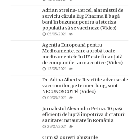
ON
Adrian Streinu-Cercel, alarmistul de
serviciu căruia Big Pharma îi bagă
bani în buzunar pentru a isteriza
populația să se vaccineze (Video)
POSTED
05/05/2021
ON
Agenția Europeană pentru
Medicamente, care aprobă toate
medicamentele în UE este finanțată
de companiile farmaceutice (Video)
POSTED
13/05/2021
ON
Dr. Adina Alberts: Reacțiile adverse ale
vaccinurilor, pe termen lung, sunt
NECUNOSCUTE! (Video)
POSTED
09/03/2021
ON
Jurnalistul Alexandru Petria: 10 paşi
eficienţi de luptă împotriva dictaturii
sanitare instaurate în România
POSTED
29/07/2021
ON
Cum să oprești abuzurile