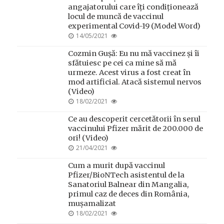
angajatorului care îți condiționează
locul de muncă de vaccinul
experimental Covid-19 (Model Word)
POSTED
14/05/2021
ON
Cozmin Gușă: Eu nu mă vaccinez și îi
sfătuiesc pe cei ca mine să mă
urmeze. Acest virus a fost creat în
mod artificial. Atacă sistemul nervos
(Video)
POSTED
18/02/2021
ON
Ce au descoperit cercetătorii în serul
vaccinului Pfizer mărit de 200.000 de
ori! (Video)
POSTED
21/04/2021
ON
Cum a murit după vaccinul
Pfizer/BioNTech asistentul de la
Sanatoriul Balnear din Mangalia,
primul caz de deces din România,
mușamalizat
POSTED
18/02/2021
ON