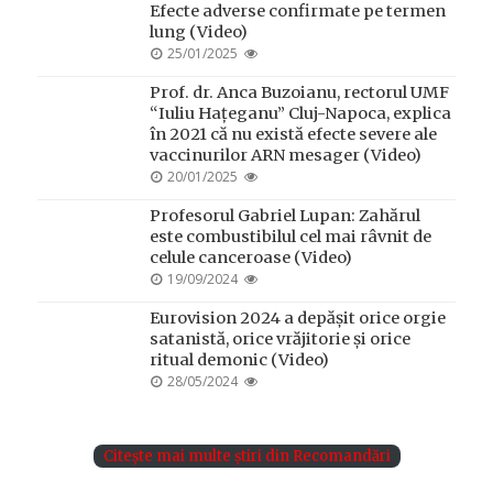
Efecte adverse confirmate pe termen
lung (Video)
POSTED
25/01/2025
ON
Prof. dr. Anca Buzoianu, rectorul UMF
“Iuliu Hațeganu” Cluj-Napoca, explica
în 2021 că nu există efecte severe ale
vaccinurilor ARN mesager (Video)
POSTED
20/01/2025
ON
Profesorul Gabriel Lupan: Zahărul
este combustibilul cel mai râvnit de
celule canceroase (Video)
POSTED
19/09/2024
ON
Eurovision 2024 a depășit orice orgie
satanistă, orice vrăjitorie și orice
ritual demonic (Video)
POSTED
28/05/2024
ON
Citește mai multe știri din Recomandări