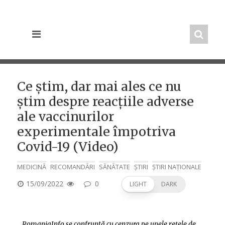
Skip
to
content
Ce știm, dar mai ales ce nu
știm despre reacțiile adverse
ale vaccinurilor
experimentale împotriva
Covid-19 (Video)
MEDICINĂ
RECOMANDĂRI
SĂNĂTATE
ȘTIRI
ȘTIRI NAȚIONALE
POSTED
15/09/2022
0
LIGHT
DARK
ON
RomaniaInfo se confruntă cu cenzura pe unele rețele de