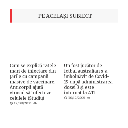
PE ACELAȘI SUBIECT
Cum se explică ratele
Un fost jucător de
mari de infectare din
fotbal australian s-a
țările cu campanii
îmbolnăvit de Covid-
masive de vaccinare.
19 după administrarea
Anticorpii ajută
dozei 3 și este
virusul să infecteze
internat la ATI
celulele (Studiu)
Posted
30/12/2021
on
Posted
12/08/2021
on