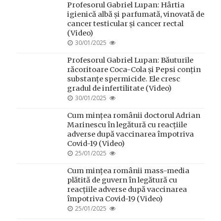
Profesorul Gabriel Lupan: Hârtia
igienică albă și parfumată, vinovată de
cancer testicular și cancer rectal
(Video)
POSTED
30/01/2025
ON
Profesorul Gabriel Lupan: Băuturile
răcoritoare Coca-Cola și Pepsi conțin
substanțe spermicide. Ele cresc
gradul de infertilitate (Video)
POSTED
30/01/2025
ON
Cum mințea românii doctorul Adrian
Marinescu în legătură cu reacțiile
adverse după vaccinarea împotriva
Covid-19 (Video)
POSTED
25/01/2025
ON
Cum mințea românii mass-media
plătită de guvern în legătură cu
reacțiile adverse după vaccinarea
împotriva Covid-19 (Video)
POSTED
25/01/2025
ON