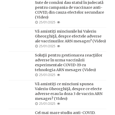
Sute de români dau statul în judecată
pentru campania de vaccinare anti-
COVID, din cauza efectelor secundare
(Video)
POSTED
25/01/2025
ON
Vă amintiți minciunile lui Valeriu
Gheorghiţă, despre efectele adverse
ale vaccinurilor ARN mesager? (Video)
POSTED
25/01/2025
ON
Soluţii pentru gestionarea reacţiilor
adverse în urma vaccinării
experimentale COVID-19 cu
tehnologia ARN mesager (Video)
POSTED
25/01/2025
ON
Vă amintiți ce minciuni spunea
Valeriu Gheorghiţă, despre ce efecte
adverse erau la doza 3 de vaccin ARN
mesager? (Video)
POSTED
25/01/2025
ON
Cel mai mare studiu anti-COVID.