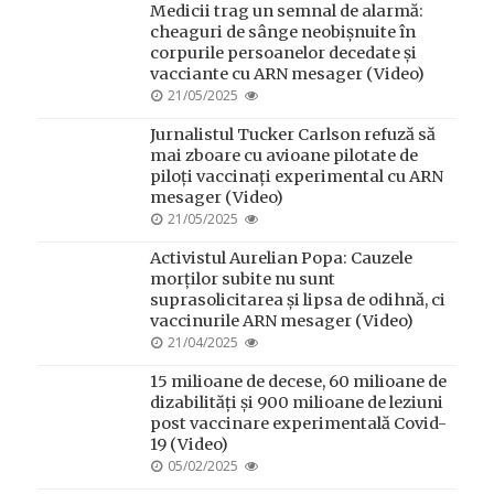
Medicii trag un semnal de alarmă:
cheaguri de sânge neobișnuite în
corpurile persoanelor decedate și
vacciante cu ARN mesager (Video)
POSTED
21/05/2025
ON
Jurnalistul Tucker Carlson refuză să
mai zboare cu avioane pilotate de
piloți vaccinați experimental cu ARN
mesager (Video)
POSTED
21/05/2025
ON
Activistul Aurelian Popa: Cauzele
morților subite nu sunt
suprasolicitarea și lipsa de odihnă, ci
vaccinurile ARN mesager (Video)
POSTED
21/04/2025
ON
15 milioane de decese, 60 milioane de
dizabilități și 900 milioane de leziuni
post vaccinare experimentală Covid-
19 (Video)
POSTED
05/02/2025
ON