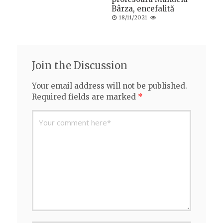
Bârza, encefalită
Posted
18/11/2021
on
Join the Discussion
Your email address will not be published.
Required fields are marked
*