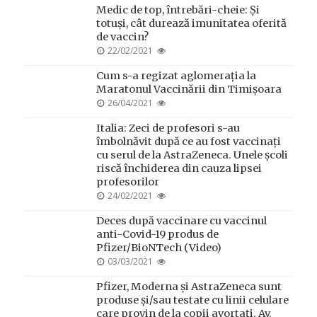
Medic de top, întrebări-cheie: Și
totuși, cât durează imunitatea oferită
de vaccin?
POSTED
22/02/2021
ON
Cum s-a regizat aglomerația la
Maratonul Vaccinării din Timișoara
POSTED
26/04/2021
ON
Italia: Zeci de profesori s-au
îmbolnăvit după ce au fost vaccinați
cu serul de la AstraZeneca. Unele școli
riscă închiderea din cauza lipsei
profesorilor
POSTED
24/02/2021
ON
Deces după vaccinare cu vaccinul
anti-Covid-19 produs de
Pfizer/BioNTech (Video)
POSTED
03/03/2021
ON
Pfizer, Moderna și AstraZeneca sunt
produse și/sau testate cu linii celulare
care provin de la copii avortați. Av.