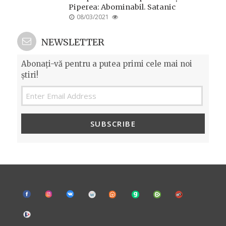
Piperea: Abominabil. Satanic
POSTED
08/03/2021
ON
NEWSLETTER
Abonați-vă pentru a putea primi cele mai noi
știri!
SUBSCRIBE