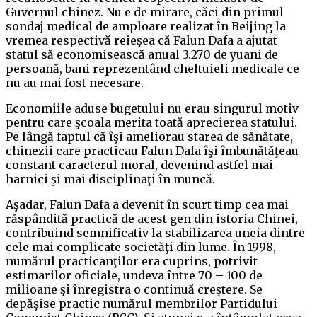
Guvernul chinez. Nu e de mirare, căci din primul
sondaj medical de amploare realizat în Beijing la
vremea respectivă reieşea că Falun Dafa a ajutat
statul să economisească anual 3.270 de yuani de
persoană, bani reprezentând cheltuieli medicale ce
nu au mai fost necesare.
Economiile aduse bugetului nu erau singurul motiv
pentru care şcoala merita toată aprecierea statului.
Pe lângă faptul că îşi ameliorau starea de sănătate,
chinezii care practicau Falun Dafa îşi îmbunătăţeau
constant caracterul moral, devenind astfel mai
harnici şi mai disciplinaţi în muncă.
Aşadar, Falun Dafa a devenit în scurt timp cea mai
răspândită practică de acest gen din istoria Chinei,
contribuind semnificativ la stabilizarea uneia dintre
cele mai complicate societăţi din lume. În 1998,
numărul practicanţilor era cuprins, potrivit
estimarilor oficiale, undeva între 70 – 100 de
milioane şi înregistra o continuă creştere. Se
depăşise practic numărul membrilor Partidului