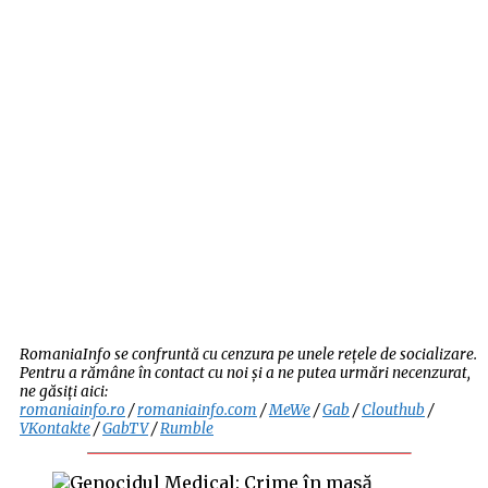
RomaniaInfo se confruntă cu cenzura pe unele rețele de socializare.
Pentru a rămâne în contact cu noi și a ne putea urmări necenzurat,
ne găsiți aici:
romaniainfo.ro
/
romaniainfo.com
/
MeWe
/
Gab
/
Clouthub
/
VKontakte
/
GabTV
/
Rumble