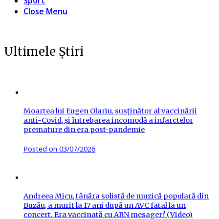
Sport
Close Menu
Ultimele Știri
Moartea lui Eugen Olariu, susținător al vaccinării
anti-Covid, și întrebarea incomodă a infarctelor
premature din era post-pandemie
Posted on
03/07/2026
Andreea Micu, tânăra solistă de muzică populară din
Buzău, a murit la 17 ani după un AVC fatal la un
concert. Era vaccinată cu ARN mesager? (Video)