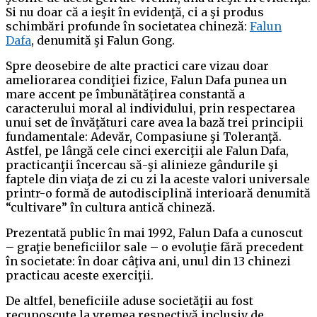
Si nu doar că a ieşit în evidenţă, ci a şi produs
schimbări profunde în societatea chineză:
Falun
Dafa
, denumită şi Falun Gong.
Spre deosebire de alte practici care vizau doar
ameliorarea condiţiei fizice, Falun Dafa punea un
mare accent pe îmbunătăţirea constantă a
caracterului moral al individului, prin respectarea
unui set de învăţături care avea la bază trei principii
fundamentale: Adevăr, Compasiune şi Toleranţă.
Astfel, pe lângă cele cinci exerciţii ale Falun Dafa,
practicanţii încercau să-şi alinieze gândurile şi
faptele din viaţa de zi cu zi la aceste valori universale
printr-o formă de autodisciplină interioară denumită
“cultivare” în cultura antică chineză.
Prezentată public în mai 1992, Falun Dafa a cunoscut
– graţie beneficiilor sale – o evoluţie fără precedent
în societate: în doar câţiva ani, unul din 13 chinezi
practicau aceste exerciţii.
De altfel, beneficiile aduse societăţii au fost
recunoscute la vremea respectivă inclusiv de