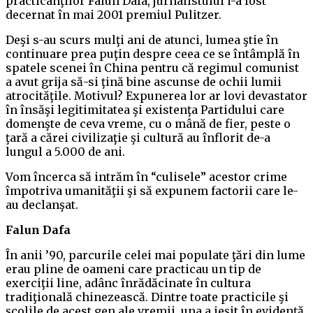
practicanţilor Falun Dafa, jurnalistului i-a fost
decernat în mai 2001 premiul Pulitzer.
Deşi s-au scurs mulţi ani de atunci, lumea ştie în
continuare prea puţin despre ceea ce se întâmplă în
spatele scenei în China pentru că regimul comunist
a avut grija să-si ţină bine ascunse de ochii lumii
atrocităţile. Motivul? Expunerea lor ar lovi devastator
în însăşi legitimitatea şi existenţa Partidului care
domenşte de ceva vreme, cu o mână de fier, peste o
ţară a cărei civilizaţie şi cultură au înflorit de-a
lungul a 5.000 de ani.
Vom încerca să intrăm în “culisele” acestor crime
împotriva umanităţii şi să expunem factorii care le-
au declanşat.
Falun Dafa
În anii ’90, parcurile celei mai populate ţări din lume
erau pline de oameni care practicau un tip de
exerciţii line, adânc înrădăcinate în cultura
tradiţională chinezească. Dintre toate practicile şi
şcolile de acest gen ale vremii, una a ieşit în evidenţă.