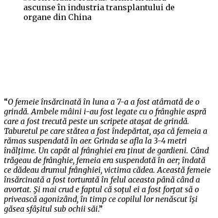
“
O femeie însărcinată în luna a 7-a a fost atârnată de o
grindă. Ambele mâini i-au fost legate cu o frânghie aspră
care a fost trecută peste un scripete ataşat de grindă.
Taburetul pe care stătea a fost îndepărtat, aşa că femeia a
rămas suspendată în aer. Grinda se afla la 3-4 metri
înălţime. Un capăt al frânghiei era ţinut de gardieni. Când
trăgeau de frânghie, femeia era suspendată în aer; îndată
ce dădeau drumul frânghiei, victima cădea. Această femeie
însărcinată a fost torturată în felul aceasta până când a
avortat. Şi mai crud e faptul că soţul ei a fost forţat să o
privească agonizând, în timp ce copilul lor nenăscut îşi
găsea sfâşitul sub ochii săi
.”