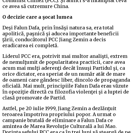
Comunist Chinez (PCC). Şi atunci s-a întâmplat ceva
ce avea să cutremure China.
O decizie care a şocat lumea
Deşi Falun Dafa, prin însăşi natura sa, era total
apolitică, paşnică şi aducea importante beneficii
ţării, conducătorul PCC Jiang Zemin a decis
eradicarea ei completă.
Liderul PCC era, potrivit mai multor analişti, extrem
de nemulţumit de popularitatea practicii, care avea
acum mai mulţi aderenţi decât însuşi Partidul şi, ca
orice dictator, era speriat de un număr atât de mare
de oameni care gândesc liber, dincolo de propaganda
oficială. Mai mult, principiile Falun Dafa erau văzute
în opoziţie directă cu filozofia violenţei şi a luptei de
clasă promovate de Partid.
Astfel, pe 20 iulie 1999, Jiang Zemin a dezlănţuit
teroarea împotriva propriului popor. A urmat o
campanie brutală de eliminare a Falun Dafa ce
amintea de Marea Revoluţie Culturală a lui Mao.
Dorinţa şefului PCC era ca în trei luni să şteargă de pe