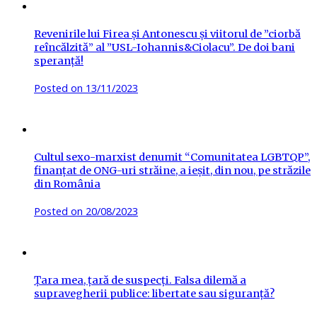
Revenirile lui Firea și Antonescu și viitorul de ”ciorbă
reîncălzită” al ”USL-Iohannis&Ciolacu”. De doi bani
speranță!
Posted on
13/11/2023
Cultul sexo-marxist denumit “Comunitatea LGBTQP”,
finanțat de ONG-uri străine, a ieșit, din nou, pe străzile
din România
Posted on
20/08/2023
Țara mea, țară de suspecți. Falsa dilemă a
supravegherii publice: libertate sau siguranță?