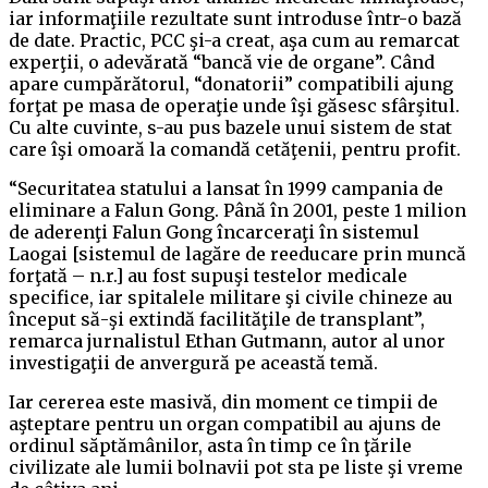
iar informaţiile rezultate sunt introduse într-o bază
de date. Practic, PCC şi-a creat, aşa cum au remarcat
experţii, o adevărată “bancă vie de organe”. Când
apare cumpărătorul, “donatorii” compatibili ajung
forţat pe masa de operaţie unde îşi găsesc sfârşitul.
Cu alte cuvinte, s-au pus bazele unui sistem de stat
care îşi omoară la comandă cetăţenii, pentru profit.
“Securitatea statului a lansat în 1999 campania de
eliminare a Falun Gong. Până în 2001, peste 1 milion
de aderenţi Falun Gong încarceraţi în sistemul
Laogai [sistemul de lagăre de reeducare prin muncă
forţată – n.r.] au fost supuşi testelor medicale
specifice, iar spitalele militare şi civile chineze au
început să-şi extindă facilităţile de transplant”,
remarca jurnalistul Ethan Gutmann, autor al unor
investigaţii de anvergură pe această temă.
Iar cererea este masivă, din moment ce timpii de
aşteptare pentru un organ compatibil au ajuns de
ordinul săptămânilor, asta în timp ce în ţările
civilizate ale lumii bolnavii pot sta pe liste şi vreme