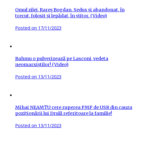
Omul zilei, Rareș Bogdan. Sedus și abandonat, în
trecut, folosit și lepădat, în viitor. (Video)
Posted on
17/11/2023
Bahmu o pulverizează pe Lasconi, vedeta
neomarxiștilor! (Video)
Posted on
13/11/2023
Mihai NEAMȚU cere ruperea PMP de USR din cauza
poziționării lui Drulă referitoare la familie!
Posted on
13/11/2023