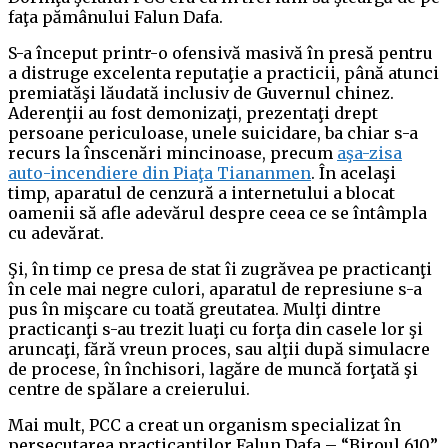
faţa pămânului Falun Dafa.
S-a început printr-o ofensivă masivă în presă pentru
a distruge excelenta reputaţie a practicii, până atunci
premiatăşi lăudată inclusiv de Guvernul chinez.
Aderenţii au fost demonizaţi, prezentaţi drept
persoane periculoase, unele suicidare, ba chiar s-a
recurs la înscenări mincinoase, precum
aşa-zisa
auto-incendiere din Piaţa Tiananmen
. În acelaşi
timp, aparatul de cenzură a internetului a blocat
oamenii să afle adevărul despre ceea ce se întâmpla
cu adevărat.
Şi, în timp ce presa de stat îi zugrăvea pe practicanţi
în cele mai negre culori, aparatul de represiune s-a
pus în mişcare cu toată greutatea. Mulţi dintre
practicanţi s-au trezit luaţi cu forţa din casele lor şi
aruncaţi, fără vreun proces, sau alţii după simulacre
de procese, în închisori, lagăre de muncă forţată şi
centre de spălare a creierului.
Mai mult, PCC a creat un organism specializat în
persecutarea practicanţilor Falun Dafa – “Biroul 610”