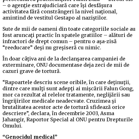
– o agenţie extrajudiciară care îşi desfăşura
activitatea fără constrângeri la nivel naţional,
amintind de vestitul Gestapo al naziştilor.
Sute de mii de oameni din toate categoriile sociale au
fost aruncaţi practic în spatele gratiilor – alături de
infractori de drept comun – pentru o aşa-zisă
“reeducare” deşi nu greşiseră cu nimic.
În doar câţiva ani de la declanşarea campaniei de
exterminare, ONU documentase deja zeci de mii de
cazuri grave de tortură.
“Rapoartele descriu scene oribile, în care deţinuţii,
dintre care mulţi sunt adepţi ai mişcării Falun Gong,
mor ca rezultat al relelor tratamente, neglijării sau
îngrijirilor medicale neadecvate. Cruzimea şi
brutalitatea acestor acte de tortură sfidează orice
descriere”, declara, în decembrie 2003, Asma
Jahangir, Raportor Special al ONU pentru Drepturile
Omului.
“Genocidul medical”