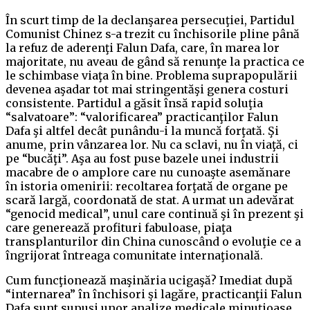
În scurt timp de la declanşarea persecuţiei, Partidul
Comunist Chinez s-a trezit cu închisorile pline până
la refuz de aderenţi Falun Dafa, care, în marea lor
majoritate, nu aveau de gând să renunţe la practica ce
le schimbase viaţa în bine. Problema suprapopulării
devenea aşadar tot mai stringentăşi genera costuri
consistente. Partidul a găsit însă rapid soluţia
“salvatoare”: “valorificarea” practicanţilor Falun
Dafa şi altfel decât punându-i la muncă forţată. Şi
anume, prin vânzarea lor. Nu ca sclavi, nu în viaţă, ci
pe “bucăţi”. Aşa au fost puse bazele unei industrii
macabre de o amplore care nu cunoaşte asemănare
în istoria omenirii: recoltarea forţată de organe pe
scară largă, coordonată de stat. A urmat un adevărat
“genocid medical”, unul care continuă şi în prezent şi
care generează profituri fabuloase, piaţa
transplanturilor din China cunoscând o evoluţie ce a
îngrijorat întreaga comunitate internaţională.
Cum funcţionează maşinăria ucigaşă? Imediat după
“internarea” în închisori şi lagăre, practicanţii Falun
Dafa sunt supuşi unor analize medicale minuţioase,