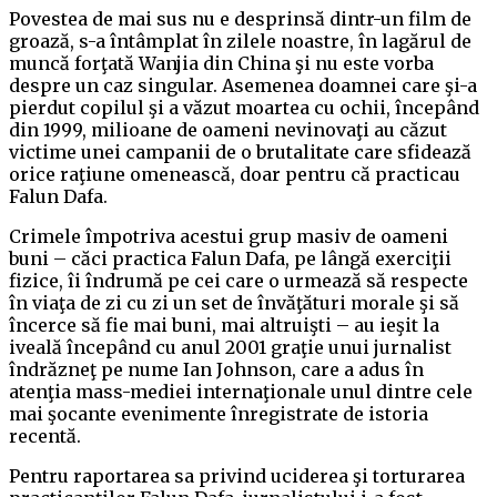
Povestea de mai sus nu e desprinsă dintr-un film de
groază, s-a întâmplat în zilele noastre, în lagărul de
muncă forţată Wanjia din China şi nu este vorba
despre un caz singular. Asemenea doamnei care şi-a
pierdut copilul şi a văzut moartea cu ochii, începând
din 1999, milioane de oameni nevinovaţi au căzut
victime unei campanii de o brutalitate care sfidează
orice raţiune omenească, doar pentru că practicau
Falun Dafa.
Crimele împotriva acestui grup masiv de oameni
buni – căci practica Falun Dafa, pe lângă exerciţii
fizice, îi îndrumă pe cei care o urmează să respecte
în viaţa de zi cu zi un set de învăţături morale şi să
încerce să fie mai buni, mai altruişti – au ieşit la
iveală începând cu anul 2001 graţie unui jurnalist
îndrăzneţ pe nume Ian Johnson, care a adus în
atenţia mass-mediei internaţionale unul dintre cele
mai şocante evenimente înregistrate de istoria
recentă.
Pentru raportarea sa privind uciderea şi torturarea