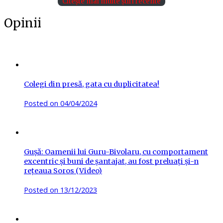
Citește mai multe știri recente
Opinii
Colegi din presă, gata cu duplicitatea!
Posted on
04/04/2024
Gușă: Oamenii lui Guru-Bivolaru, cu comportament
excentric și buni de șantajat, au fost preluați și-n
rețeaua Soros (Video)
Posted on
13/12/2023