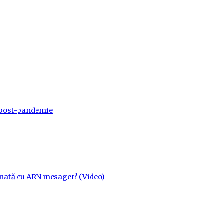
a post-pandemie
cinată cu ARN mesager? (Video)