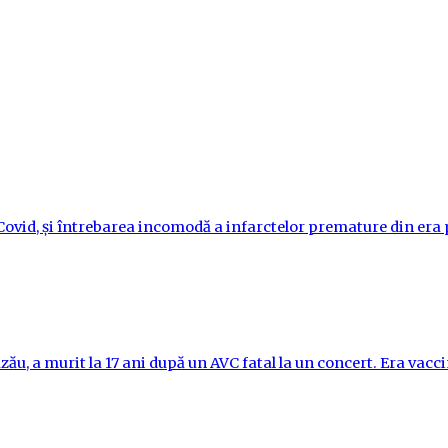
i-Covid, și întrebarea incomodă a infarctelor premature din er
ău, a murit la 17 ani după un AVC fatal la un concert. Era vac