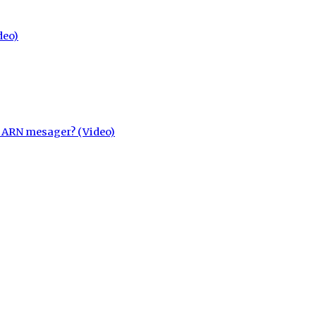
deo)
cu ARN mesager? (Video)