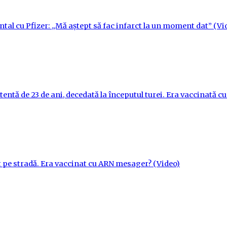
ntal cu Pfizer: „Mă aștept să fac infarct la un moment dat” (Vi
tentă de 23 de ani, decedată la începutul turei. Era vaccinată 
t pe stradă. Era vaccinat cu ARN mesager? (Video)