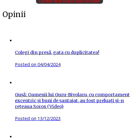
Citește mai multe știri recente
Opinii
Colegi din presă, gata cu duplicitatea!
Posted on
04/04/2024
Gușă: Oamenii lui Guru-Bivolaru, cu comportament
excentric și buni de șantajat, au fost preluați și-n
rețeaua Soros (Video)
Posted on
13/12/2023