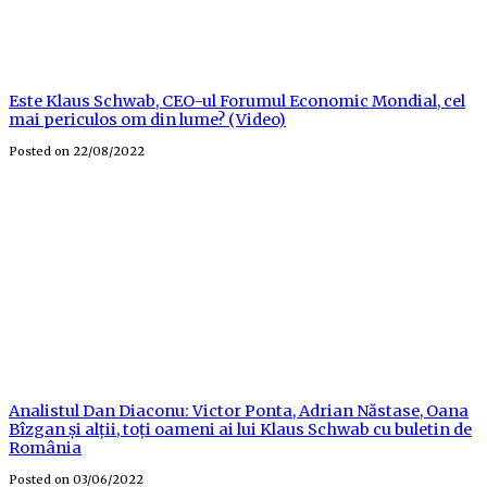
Este Klaus Schwab, CEO-ul Forumul Economic Mondial, cel
mai periculos om din lume? (Video)
Posted on
22/08/2022
Analistul Dan Diaconu: Victor Ponta, Adrian Năstase, Oana
Bîzgan și alții, toți oameni ai lui Klaus Schwab cu buletin de
România
Posted on
03/06/2022