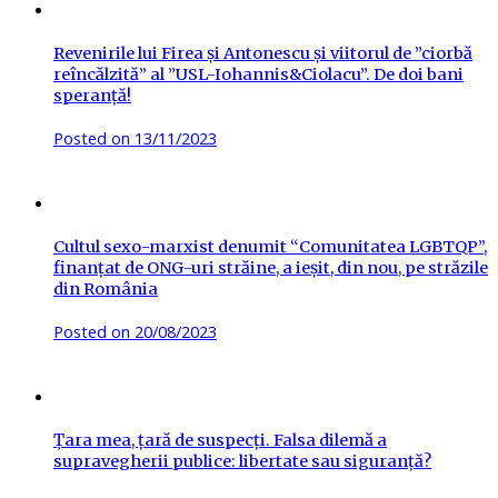
Revenirile lui Firea și Antonescu și viitorul de ”ciorbă
reîncălzită” al ”USL-Iohannis&Ciolacu”. De doi bani
speranță!
Posted on
13/11/2023
Cultul sexo-marxist denumit “Comunitatea LGBTQP”,
finanțat de ONG-uri străine, a ieșit, din nou, pe străzile
din România
Posted on
20/08/2023
Țara mea, țară de suspecți. Falsa dilemă a
supravegherii publice: libertate sau siguranță?