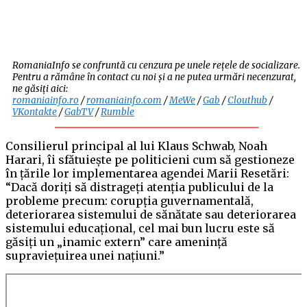
RomaniaInfo se confruntă cu cenzura pe unele rețele de socializare.
Pentru a rămâne în contact cu noi și a ne putea urmări necenzurat,
ne găsiți aici:
romaniainfo.ro
/
romaniainfo.com
/
MeWe
/
Gab
/
Clouthub
/
VKontakte
/
GabTV
/
Rumble
Consilierul principal al lui Klaus Schwab, Noah
Harari, îi sfătuiește pe politicieni cum să gestioneze
în țările lor implementarea agendei Marii Resetări:
“Dacă doriți să distrageți atenția publicului de la
probleme precum: corupția guvernamentală,
deteriorarea sistemului de sănătate sau deteriorarea
sistemului educațional, cel mai bun lucru este să
găsiți un „inamic extern” care amenință
supraviețuirea unei națiuni.”