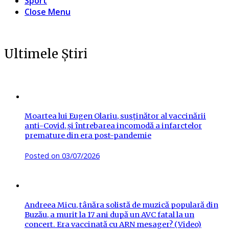
Sport
Close Menu
Ultimele Știri
Moartea lui Eugen Olariu, susținător al vaccinării
anti-Covid, și întrebarea incomodă a infarctelor
premature din era post-pandemie
Posted on
03/07/2026
Andreea Micu, tânăra solistă de muzică populară din
Buzău, a murit la 17 ani după un AVC fatal la un
concert. Era vaccinată cu ARN mesager? (Video)