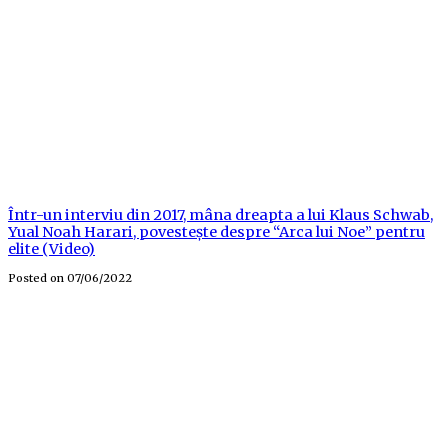
Într-un interviu din 2017, mâna dreapta a lui Klaus Schwab,
Yual Noah Harari, povestește despre “Arca lui Noe” pentru
elite (Video)
Posted on
07/06/2022