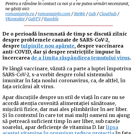
Pentru a rămâne în contact cu noi și a ne putea urmări necenzurat,
ne găsiți aici:
romaniainfo.ro
/
romaniainfo.com
/
MeWe
/
Gab
/
Clouthub
/
VKontakte
/
GabTV
/
Rumble
De o perioadă însemnată de timp se discută zilnic
despre problemele cauzate de SARS-CoV-2,
despre
tulpinile nou apărute
, despre vaccinarea
anti-COVID, dar și despre restricțiile impuse în
încercarea
de a limita răspândirea temutului virus
.
Pe lângă vaccinare, văzută ca parte a luptei împotriva
SARS-CoV-2, s-a vorbit despre rolul sistemului
imunitar în fața noului coronavirus, ca, de altfel, în
fața oricărui alt virus.
Apar discuțiile despre un stil de viață în care nu se
acordă atenția cuvenită alimentației sănătoase,
mișcării fizice, dar mai ales plimbărilor în aer liber.
Și în contextul în care tot mai mulți oameni nu ajung
să petreacă suficient timp în aer liber, sub razele
soarelui, apar deficiențe de vitamina D. Iar
lipsa
acestei vitamine în organism reduce protecția
în fața