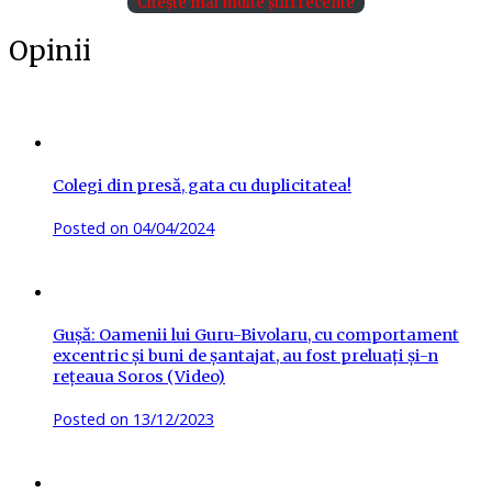
Citește mai multe știri recente
Opinii
Colegi din presă, gata cu duplicitatea!
Posted on
04/04/2024
Gușă: Oamenii lui Guru-Bivolaru, cu comportament
excentric și buni de șantajat, au fost preluați și-n
rețeaua Soros (Video)
Posted on
13/12/2023