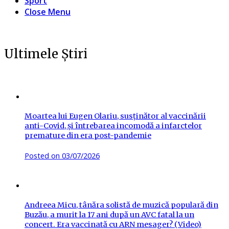
Sport
Close Menu
Ultimele Știri
Moartea lui Eugen Olariu, susținător al vaccinării
anti-Covid, și întrebarea incomodă a infarctelor
premature din era post-pandemie
Posted on
03/07/2026
Andreea Micu, tânăra solistă de muzică populară din
Buzău, a murit la 17 ani după un AVC fatal la un
concert. Era vaccinată cu ARN mesager? (Video)