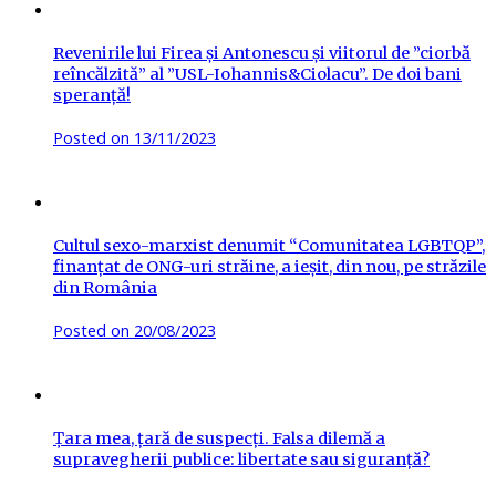
Revenirile lui Firea și Antonescu și viitorul de ”ciorbă
reîncălzită” al ”USL-Iohannis&Ciolacu”. De doi bani
speranță!
Posted on
13/11/2023
Cultul sexo-marxist denumit “Comunitatea LGBTQP”,
finanțat de ONG-uri străine, a ieșit, din nou, pe străzile
din România
Posted on
20/08/2023
Țara mea, țară de suspecți. Falsa dilemă a
supravegherii publice: libertate sau siguranță?