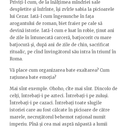
Priviți-l cum, de la înălțimea mîndriei sale
despletite și înfrînte, își zvîrle sabia la picioarele
lui Cezar. Iată-l cum îngenunche în fața
arogantului de roman, biet fraier pe cale să
devină istorie. Iată-l cum e luat în robie, ținut ani
de zile în întunecată carceră, batjocorit cu mare
batjocură și, după ani de zile de chin, sacrificat
ritualic, pe cînd învingătorul său intra în triumf în
Roma.
Vă place cum organizarea bate exaltarea? Cum
rațiunea bate emoția?
Mai sînt exemple. Ohoho, cîte mai sînt. Dincolo de
celți, întrebați-i pe azteci. Întrebați-i pe zuluși.
Întrebați-i pe cazaci. Întrebați toate slugile
istoriei care au fost călcate în picioare de către
marele, necruțătorul behemot rațional numit
imperiu. Pînă și cea mai aspră năpastă a lumii