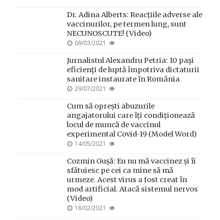
ON
Dr. Adina Alberts: Reacțiile adverse ale
vaccinurilor, pe termen lung, sunt
NECUNOSCUTE! (Video)
POSTED
09/03/2021
ON
Jurnalistul Alexandru Petria: 10 paşi
eficienţi de luptă împotriva dictaturii
sanitare instaurate în România
POSTED
29/07/2021
ON
Cum să oprești abuzurile
angajatorului care îți condiționează
locul de muncă de vaccinul
experimental Covid-19 (Model Word)
POSTED
14/05/2021
ON
Cozmin Gușă: Eu nu mă vaccinez și îi
sfătuiesc pe cei ca mine să mă
urmeze. Acest virus a fost creat în
mod artificial. Atacă sistemul nervos
(Video)
POSTED
18/02/2021
ON