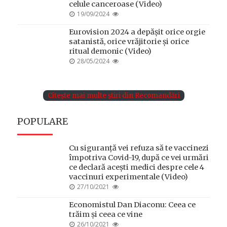
celule canceroase (Video)
POSTED
19/09/2024
ON
Eurovision 2024 a depășit orice orgie
satanistă, orice vrăjitorie și orice
ritual demonic (Video)
POSTED
28/05/2024
ON
Citește mai multe știri din Recomandări
POPULARE
Cu siguranță vei refuza să te vaccinezi
împotriva Covid-19, după ce vei urmări
ce declară acești medici despre cele 4
vaccinuri experimentale (Video)
POSTED
27/10/2021
ON
Economistul Dan Diaconu: Ceea ce
trăim și ceea ce vine
POSTED
26/10/2021