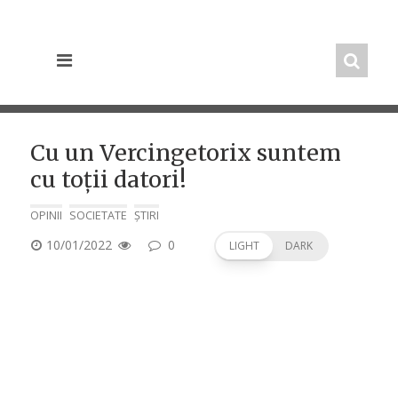
Skip
to
content
Cu un Vercingetorix suntem
cu toții datori!
OPINII
SOCIETATE
ȘTIRI
POSTED
10/01/2022
0
LIGHT
DARK
ON