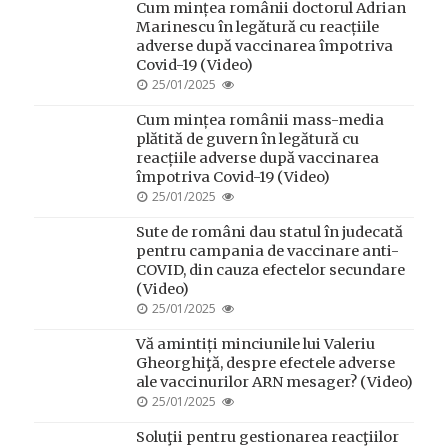
Cum mințea românii doctorul Adrian
Marinescu în legătură cu reacțiile
adverse după vaccinarea împotriva
Covid-19 (Video)
POSTED
25/01/2025
ON
Cum mințea românii mass-media
plătită de guvern în legătură cu
reacțiile adverse după vaccinarea
împotriva Covid-19 (Video)
POSTED
25/01/2025
ON
Sute de români dau statul în judecată
pentru campania de vaccinare anti-
COVID, din cauza efectelor secundare
(Video)
POSTED
25/01/2025
ON
Vă amintiți minciunile lui Valeriu
Gheorghiţă, despre efectele adverse
ale vaccinurilor ARN mesager? (Video)
POSTED
25/01/2025
ON
Soluţii pentru gestionarea reacţiilor