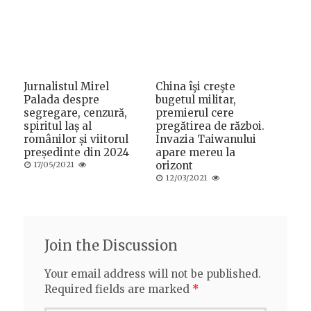
Jurnalistul Mirel
China îşi creşte
Palada despre
bugetul militar,
segregare, cenzură,
premierul cere
spiritul laș al
pregătirea de război.
românilor și viitorul
Invazia Taiwanului
președinte din 2024
apare mereu la
Posted
orizont
17/05/2021
on
Posted
12/03/2021
on
Join the Discussion
Your email address will not be published.
Required fields are marked
*