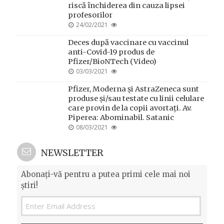
riscă închiderea din cauza lipsei
profesorilor
POSTED
24/02/2021
ON
Deces după vaccinare cu vaccinul
anti-Covid-19 produs de
Pfizer/BioNTech (Video)
POSTED
03/03/2021
ON
Pfizer, Moderna și AstraZeneca sunt
produse și/sau testate cu linii celulare
care provin de la copii avortați. Av.
Piperea: Abominabil. Satanic
POSTED
08/03/2021
ON
NEWSLETTER
Abonați-vă pentru a putea primi cele mai noi
știri!