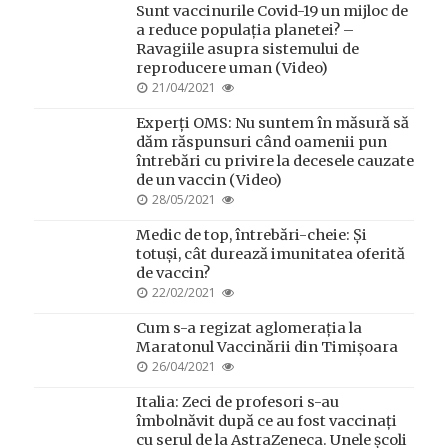
Sunt vaccinurile Covid-19 un mijloc de
a reduce populația planetei? –
Ravagiile asupra sistemului de
reproducere uman (Video)
POSTED
21/04/2021
ON
Experți OMS: Nu suntem în măsură să
dăm răspunsuri când oamenii pun
întrebări cu privire la decesele cauzate
de un vaccin (Video)
POSTED
28/05/2021
ON
Medic de top, întrebări-cheie: Și
totuși, cât durează imunitatea oferită
de vaccin?
POSTED
22/02/2021
ON
Cum s-a regizat aglomerația la
Maratonul Vaccinării din Timișoara
POSTED
26/04/2021
ON
Italia: Zeci de profesori s-au
îmbolnăvit după ce au fost vaccinați
cu serul de la AstraZeneca. Unele școli