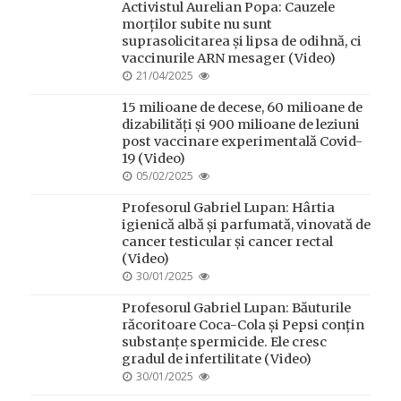
Activistul Aurelian Popa: Cauzele
morților subite nu sunt
suprasolicitarea și lipsa de odihnă, ci
vaccinurile ARN mesager (Video)
POSTED
21/04/2025
ON
15 milioane de decese, 60 milioane de
dizabilități și 900 milioane de leziuni
post vaccinare experimentală Covid-
19 (Video)
POSTED
05/02/2025
ON
Profesorul Gabriel Lupan: Hârtia
igienică albă și parfumată, vinovată de
cancer testicular și cancer rectal
(Video)
POSTED
30/01/2025
ON
Profesorul Gabriel Lupan: Băuturile
răcoritoare Coca-Cola și Pepsi conțin
substanțe spermicide. Ele cresc
gradul de infertilitate (Video)
POSTED
30/01/2025
ON