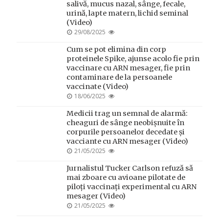
salivă, mucus nazal, sânge, fecale,
urină, lapte matern, lichid seminal
(Video)
POSTED
29/08/2025
ON
Cum se pot elimina din corp
proteinele Spike, ajunse acolo fie prin
vaccinare cu ARN mesager, fie prin
contaminare de la persoanele
vaccinate (Video)
POSTED
18/06/2025
ON
Medicii trag un semnal de alarmă:
cheaguri de sânge neobișnuite în
corpurile persoanelor decedate și
vacciante cu ARN mesager (Video)
POSTED
21/05/2025
ON
Jurnalistul Tucker Carlson refuză să
mai zboare cu avioane pilotate de
piloți vaccinați experimental cu ARN
mesager (Video)
POSTED
21/05/2025
ON