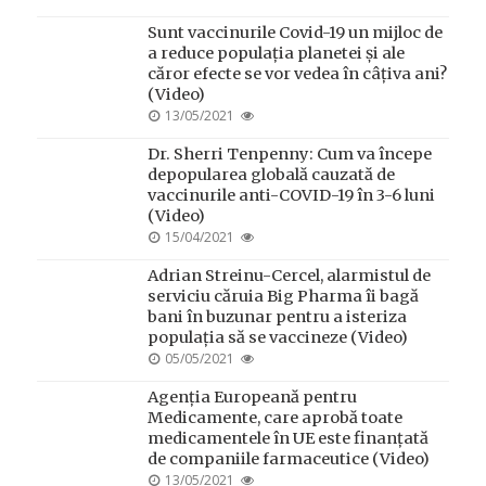
ON
Sunt vaccinurile Covid-19 un mijloc de
a reduce populația planetei și ale
căror efecte se vor vedea în câțiva ani?
(Video)
POSTED
13/05/2021
ON
Dr. Sherri Tenpenny: Cum va începe
depopularea globală cauzată de
vaccinurile anti-COVID-19 în 3-6 luni
(Video)
POSTED
15/04/2021
ON
Adrian Streinu-Cercel, alarmistul de
serviciu căruia Big Pharma îi bagă
bani în buzunar pentru a isteriza
populația să se vaccineze (Video)
POSTED
05/05/2021
ON
Agenția Europeană pentru
Medicamente, care aprobă toate
medicamentele în UE este finanțată
de companiile farmaceutice (Video)
POSTED
13/05/2021