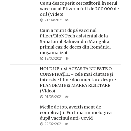
Ce au descoperit cercetătorii în serul
vaccinului Pfizer mărit de 200.000 de
ori! (Video)
POSTED
21/04/2021
ON
Cum a murit după vaccinul
Pfizer/BioNTech asistentul de la
Sanatoriul Balnear din Mangalia,
primul caz de deces din România,
mușamalizat
POSTED
18/02/2021
ON
HOLD UP + și ACEASTA NU ESTE O
CONSPIRAȚIE – cele mai căutate și
interzise filme documentare despre
PLANDEMIE și MAREA RESETARE
(Video)
POSTED
01/03/2021
ON
Medic de top, avertisment de
complicații: Furtuna imunologica
după vaccinul anti-Covid
POSTED
22/02/2021
ON