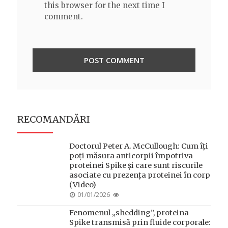
this browser for the next time I
comment.
RECOMANDĂRI
Doctorul Peter A. McCullough: Cum îți
poți măsura anticorpii împotriva
proteinei Spike și care sunt riscurile
asociate cu prezența proteinei în corp
(Video)
POSTED
01/01/2026
ON
Fenomenul „shedding”, proteina
Spike transmisă prin fluide corporale: