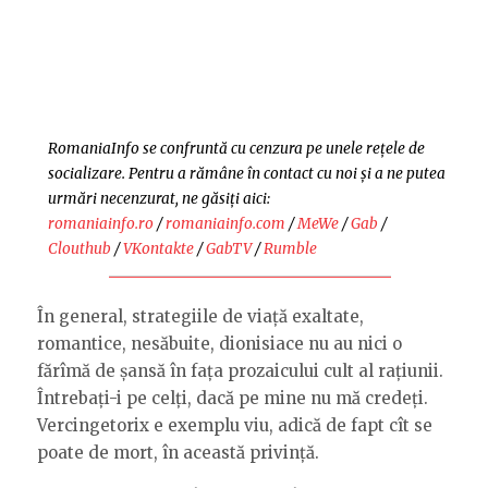
RomaniaInfo se confruntă cu cenzura pe unele rețele de
socializare. Pentru a rămâne în contact cu noi și a ne putea
urmări necenzurat, ne găsiți aici:
romaniainfo.ro
/
romaniainfo.com
/
MeWe
/
Gab
/
Clouthub
/
VKontakte
/
GabTV
/
Rumble
În general, strategiile de viață exaltate,
romantice, nesăbuite, dionisiace nu au nici o
fărîmă de șansă în fața prozaicului cult al rațiunii.
Întrebați-i pe celți, dacă pe mine nu mă credeți.
Vercingetorix e exemplu viu, adică de fapt cît se
poate de mort, în această privință.