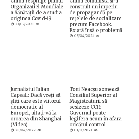
China respinge planul
China comunistă și-a
Organizației Mondiale
construit un imperiu
a Sănătății de a studia
de propagandă pe
originea Covid-19
rețelele de socializare
Posted
precum Facebook.
23/07/2021
on
Există însă o problemă
Posted
05/04/2021
on
Jurnalistul Iulian
Toni Neacșu somează
Capsali: Dacă vreți să
Consiliul Superior al
știți care este viitorul
Magistraturii să
democratic al
sesizeze CCR:
Europei, uitați-vă la
Guvernul poate
oroarea din Shanghai
legifera acum în afara
(Video)
oricărui control
Posted
Posted
28/04/2022
01/11/2021
on
on