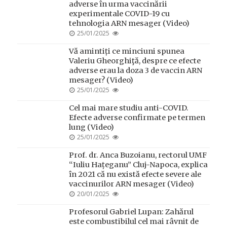
adverse în urma vaccinării
experimentale COVID-19 cu
tehnologia ARN mesager (Video)
POSTED
25/01/2025
ON
Vă amintiți ce minciuni spunea
Valeriu Gheorghiţă, despre ce efecte
adverse erau la doza 3 de vaccin ARN
mesager? (Video)
POSTED
25/01/2025
ON
Cel mai mare studiu anti-COVID.
Efecte adverse confirmate pe termen
lung (Video)
POSTED
25/01/2025
ON
Prof. dr. Anca Buzoianu, rectorul UMF
“Iuliu Hațeganu” Cluj-Napoca, explica
în 2021 că nu există efecte severe ale
vaccinurilor ARN mesager (Video)
POSTED
20/01/2025
ON
Profesorul Gabriel Lupan: Zahărul
este combustibilul cel mai râvnit de