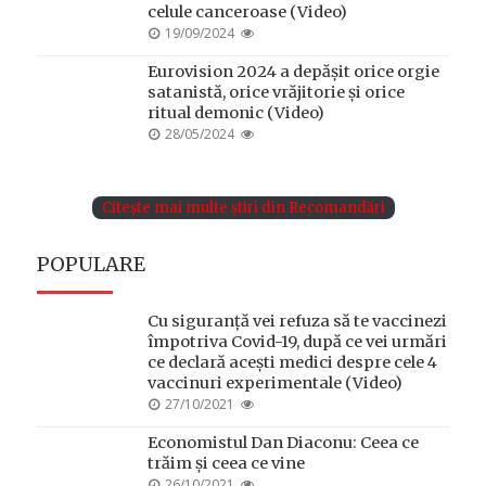
celule canceroase (Video)
POSTED
19/09/2024
ON
Eurovision 2024 a depășit orice orgie
satanistă, orice vrăjitorie și orice
ritual demonic (Video)
POSTED
28/05/2024
ON
Citește mai multe știri din Recomandări
POPULARE
Cu siguranță vei refuza să te vaccinezi
împotriva Covid-19, după ce vei urmări
ce declară acești medici despre cele 4
vaccinuri experimentale (Video)
POSTED
27/10/2021
ON
Economistul Dan Diaconu: Ceea ce
trăim și ceea ce vine
POSTED
26/10/2021