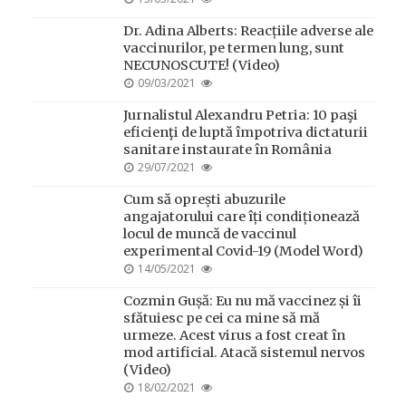
ON
Dr. Adina Alberts: Reacțiile adverse ale
vaccinurilor, pe termen lung, sunt
NECUNOSCUTE! (Video)
POSTED
09/03/2021
ON
Jurnalistul Alexandru Petria: 10 paşi
eficienţi de luptă împotriva dictaturii
sanitare instaurate în România
POSTED
29/07/2021
ON
Cum să oprești abuzurile
angajatorului care îți condiționează
locul de muncă de vaccinul
experimental Covid-19 (Model Word)
POSTED
14/05/2021
ON
Cozmin Gușă: Eu nu mă vaccinez și îi
sfătuiesc pe cei ca mine să mă
urmeze. Acest virus a fost creat în
mod artificial. Atacă sistemul nervos
(Video)
POSTED
18/02/2021
ON