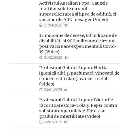
Activistul Aurelian Popa: Cauzele
morților subite nu sunt
suprasolicitarea și lipsa de odihnă, ci
vaccinurile ARN mesager (Video)
POSTED
21/04/2025
ON
15 milioane de decese, 60 milioane de
dizabilități și 900 milioane de leziuni
post vaccinare experimentală Covid-
19 (Video)
POSTED
05/02/2025
ON
Profesorul Gabriel Lupan: Hârtia
igienică albă și parfumată, vinovată de
cancer testicular și cancer rectal
(Video)
POSTED
30/01/2025
ON
Profesorul Gabriel Lupan: Băuturile
răcoritoare Coca-Cola și Pepsi conțin
substanțe spermicide. Ele cresc
gradul de infertilitate (Video)
POSTED
30/01/2025
ON