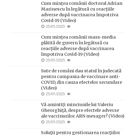
Cum mințea românii doctorul Adrian
Marinescu în legătură cu reacțiile
adverse după vaccinarea împotriva
Covid-19 (Video)
POSTED
25/01/2025
ON
Cum mințea românii mass-media
plătită de guvern în legătură cu
reacțiile adverse după vaccinarea
împotriva Covid-19 (Video)
POSTED
25/01/2025
ON
Sute de români dau statul în judecată
pentru campania de vaccinare anti-
COVID, din cauza efectelor secundare
(Video)
POSTED
25/01/2025
ON
Vă amintiți minciunile lui Valeriu
Gheorghiţă, despre efectele adverse
ale vaccinurilor ARN mesager? (Video)
POSTED
25/01/2025
ON
Soluţii pentru gestionarea reacţiilor