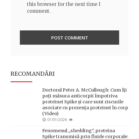
this browser for the next time I
comment.
RECOMANDĂRI
Doctorul Peter A. McCullough: Cum îți
poți măsura anticorpii împotriva
proteinei Spike și care sunt riscurile
asociate cu prezența proteinei în corp
(Video)
POSTED
01/01/2026
ON
Fenomenul „shedding”, proteina
Spike transmisă prin fluide corporale: