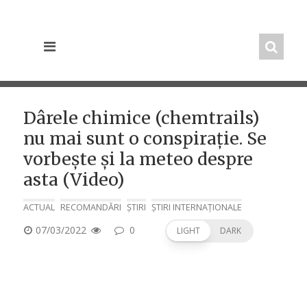
Skip
to
content
Dârele chimice (chemtrails)
nu mai sunt o conspirație. Se
vorbește și la meteo despre
asta (Video)
ACTUAL
RECOMANDĂRI
ȘTIRI
ȘTIRI INTERNAȚIONALE
POSTED
07/03/2022
0
LIGHT
DARK
ON