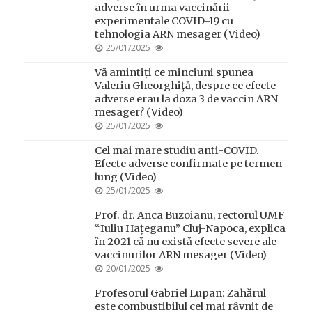
adverse în urma vaccinării
experimentale COVID-19 cu
tehnologia ARN mesager (Video)
POSTED
25/01/2025
ON
Vă amintiți ce minciuni spunea
Valeriu Gheorghiţă, despre ce efecte
adverse erau la doza 3 de vaccin ARN
mesager? (Video)
POSTED
25/01/2025
ON
Cel mai mare studiu anti-COVID.
Efecte adverse confirmate pe termen
lung (Video)
POSTED
25/01/2025
ON
Prof. dr. Anca Buzoianu, rectorul UMF
“Iuliu Hațeganu” Cluj-Napoca, explica
în 2021 că nu există efecte severe ale
vaccinurilor ARN mesager (Video)
POSTED
20/01/2025
ON
Profesorul Gabriel Lupan: Zahărul
este combustibilul cel mai râvnit de