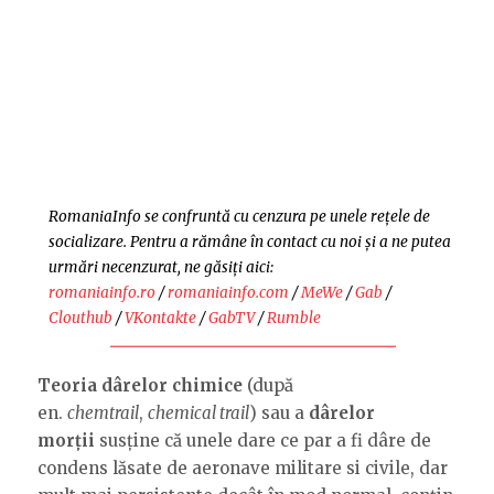
RomaniaInfo se confruntă cu cenzura pe unele rețele de
socializare. Pentru a rămâne în contact cu noi și a ne putea
urmări necenzurat, ne găsiți aici:
romaniainfo.ro
/
romaniainfo.com
/
MeWe
/
Gab
/
Clouthub
/
VKontakte
/
GabTV
/
Rumble
Teoria
dârelor chimice
(după
en.
chemtrail
,
chemical trail
) sau a
dârelor
morții
susține că unele dare ce par a fi dâre de
condens lăsate de aeronave militare si civile, dar