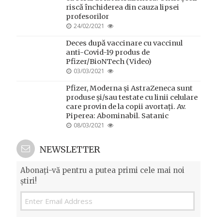
riscă închiderea din cauza lipsei
profesorilor
POSTED
24/02/2021
ON
Deces după vaccinare cu vaccinul
anti-Covid-19 produs de
Pfizer/BioNTech (Video)
POSTED
03/03/2021
ON
Pfizer, Moderna și AstraZeneca sunt
produse și/sau testate cu linii celulare
care provin de la copii avortați. Av.
Piperea: Abominabil. Satanic
POSTED
08/03/2021
ON
NEWSLETTER
Abonați-vă pentru a putea primi cele mai noi
știri!