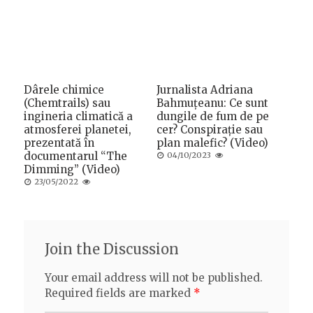
on
Dârele chimice
Jurnalista Adriana
(Chemtrails) sau
Bahmuțeanu: Ce sunt
ingineria climatică a
dungile de fum de pe
atmosferei planetei,
cer? Conspirație sau
prezentată în
plan malefic? (Video)
documentarul “The
Posted
04/10/2023
on
Dimming” (Video)
Posted
23/05/2022
on
Join the Discussion
Your email address will not be published.
Required fields are marked
*