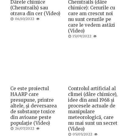
Dârele chimice
Chemtrails (dâre
(Chemtrails) sau
chimice): Cerurile cu
otrava din cer (Video)
care am crescut noi
Posted
nu sunt cerurile pe
06/10/2022
on
care le vedem astăzi
(Video)
Posted
15/09/2022
on
Ce este proiectul
Controlul artificial al
HAARP care
climei (dâre chimice),
presupune, printre
idee din anul 1968 și
altele, și deversarea
procesele actuale de
de substanțe toxice
manipulare
din avioane peste
meteorologică, care
populație (Video)
nu mai sunt un secret
Posted
(Video)
26/07/2022
on
Posted
05/05/2022