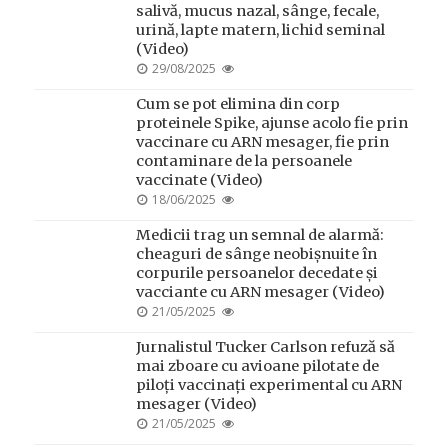
salivă, mucus nazal, sânge, fecale,
urină, lapte matern, lichid seminal
(Video)
POSTED
29/08/2025
ON
Cum se pot elimina din corp
proteinele Spike, ajunse acolo fie prin
vaccinare cu ARN mesager, fie prin
contaminare de la persoanele
vaccinate (Video)
POSTED
18/06/2025
ON
Medicii trag un semnal de alarmă:
cheaguri de sânge neobișnuite în
corpurile persoanelor decedate și
vacciante cu ARN mesager (Video)
POSTED
21/05/2025
ON
Jurnalistul Tucker Carlson refuză să
mai zboare cu avioane pilotate de
piloți vaccinați experimental cu ARN
mesager (Video)
POSTED
21/05/2025
ON