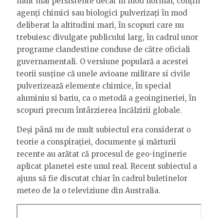
mult mai persistente decât în mod normal, conțin
agenți chimici sau biologici pulverizați în mod
deliberat la altitudini mari, în scopuri care nu
trebuiesc divulgate publicului larg, în cadrul unor
programe clandestine conduse de către oficiali
guvernamentali. O versiune populară a acestei
teorii susține că unele avioane militare si civile
pulverizează elemente chimice, în special
aluminiu si bariu, ca o metodă a geoingineriei, în
scopuri precum întârzierea încălzirii globale.
Deși până nu de mult subiectul era considerat o
teorie a conspirației, documente și mărturii
recente au arătat că procesul de geo-inginerie
aplicat planetei este unul real. Recent subiectul a
ajuns să fie discutat chiar în cadrul buletinelor
meteo de la o televiziune din Australia.