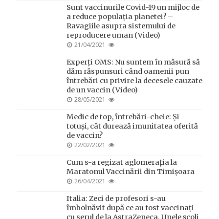
Sunt vaccinurile Covid-19 un mijloc de
a reduce populația planetei? –
Ravagiile asupra sistemului de
reproducere uman (Video)
POSTED
21/04/2021
ON
Experți OMS: Nu suntem în măsură să
dăm răspunsuri când oamenii pun
întrebări cu privire la decesele cauzate
de un vaccin (Video)
POSTED
28/05/2021
ON
Medic de top, întrebări-cheie: Și
totuși, cât durează imunitatea oferită
de vaccin?
POSTED
22/02/2021
ON
Cum s-a regizat aglomerația la
Maratonul Vaccinării din Timișoara
POSTED
26/04/2021
ON
Italia: Zeci de profesori s-au
îmbolnăvit după ce au fost vaccinați
cu serul de la AstraZeneca. Unele școli