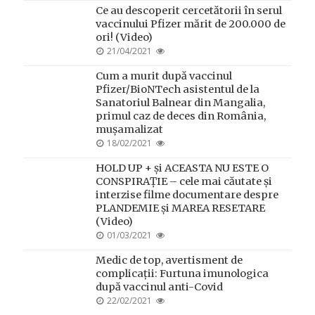
Ce au descoperit cercetătorii în serul
vaccinului Pfizer mărit de 200.000 de
ori! (Video)
POSTED
21/04/2021
ON
Cum a murit după vaccinul
Pfizer/BioNTech asistentul de la
Sanatoriul Balnear din Mangalia,
primul caz de deces din România,
mușamalizat
POSTED
18/02/2021
ON
HOLD UP + și ACEASTA NU ESTE O
CONSPIRAȚIE – cele mai căutate și
interzise filme documentare despre
PLANDEMIE și MAREA RESETARE
(Video)
POSTED
01/03/2021
ON
Medic de top, avertisment de
complicații: Furtuna imunologica
după vaccinul anti-Covid
POSTED
22/02/2021
ON