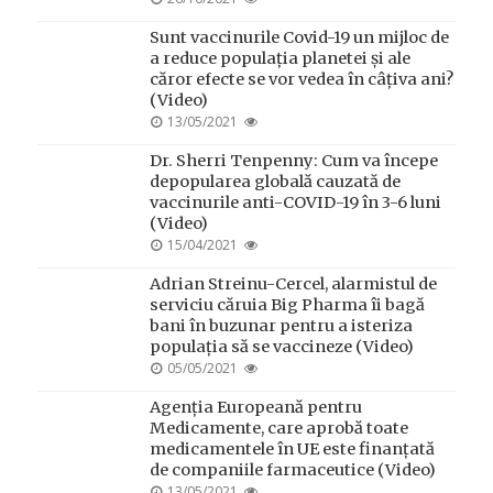
ON
Sunt vaccinurile Covid-19 un mijloc de
a reduce populația planetei și ale
căror efecte se vor vedea în câțiva ani?
(Video)
POSTED
13/05/2021
ON
Dr. Sherri Tenpenny: Cum va începe
depopularea globală cauzată de
vaccinurile anti-COVID-19 în 3-6 luni
(Video)
POSTED
15/04/2021
ON
Adrian Streinu-Cercel, alarmistul de
serviciu căruia Big Pharma îi bagă
bani în buzunar pentru a isteriza
populația să se vaccineze (Video)
POSTED
05/05/2021
ON
Agenția Europeană pentru
Medicamente, care aprobă toate
medicamentele în UE este finanțată
de companiile farmaceutice (Video)
POSTED
13/05/2021