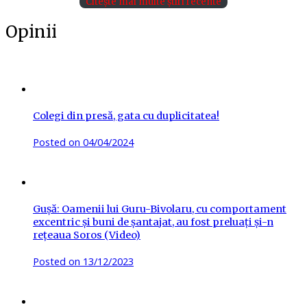
Citește mai multe știri recente
Opinii
Colegi din presă, gata cu duplicitatea!
Posted on
04/04/2024
Gușă: Oamenii lui Guru-Bivolaru, cu comportament
excentric și buni de șantajat, au fost preluați și-n
rețeaua Soros (Video)
Posted on
13/12/2023