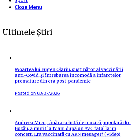
Sport
Close Menu
Ultimele Știri
Moartea lui Eugen Olariu, susținător al vaccinării
anti-Covid, și întrebarea incomodă a infarctelor
premature din era post-pandemie
Posted on
03/07/2026
Andreea Micu, tânăra solistă de muzică populară din
Buzău, a murit la 17 ani după un AVC fatal la un
concert. Era vaccinată cu ARN mesager? (Video)