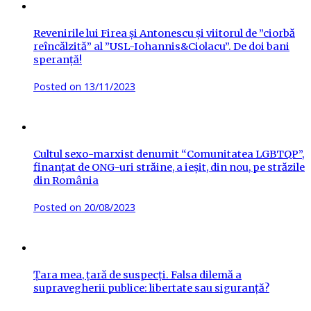
Revenirile lui Firea și Antonescu și viitorul de ”ciorbă
reîncălzită” al ”USL-Iohannis&Ciolacu”. De doi bani
speranță!
Posted on
13/11/2023
Cultul sexo-marxist denumit “Comunitatea LGBTQP”,
finanțat de ONG-uri străine, a ieșit, din nou, pe străzile
din România
Posted on
20/08/2023
Țara mea, țară de suspecți. Falsa dilemă a
supravegherii publice: libertate sau siguranță?