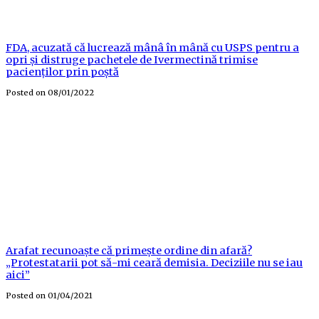
FDA, acuzată că lucrează mânâ în mână cu USPS pentru a
opri și distruge pachetele de Ivermectină trimise
pacienților prin poștă
Posted on
08/01/2022
Arafat recunoaște că primește ordine din afară?
„Protestatarii pot să-mi ceară demisia. Deciziile nu se iau
aici”
Posted on
01/04/2021