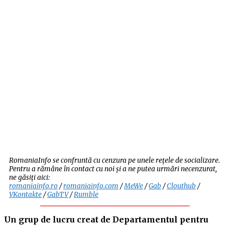
RomaniaInfo se confruntă cu cenzura pe unele rețele de socializare.
Pentru a rămâne în contact cu noi și a ne putea urmări necenzurat,
ne găsiți aici:
romaniainfo.ro
/
romaniainfo.com
/
MeWe
/
Gab
/
Clouthub
/
VKontakte
/
GabTV
/
Rumble
Un grup de lucru creat de Departamentul pentru