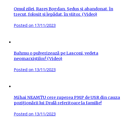
Omul zilei, Rareș Bogdan. Sedus și abandonat, în
trecut, folosit și lepădat, în viitor. (Video)
Posted on
17/11/2023
Bahmu o pulverizează pe Lasconi, vedeta
neomarxiștilor! (Video)
Posted on
13/11/2023
Mihai NEAMȚU cere ruperea PMP de USR din cauza
poziționării lui Drulă referitoare la familie!
Posted on
13/11/2023