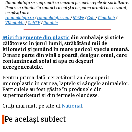
RomaniaInfo se confruntă cu cenzura pe unele rețele de socializare.
Pentru a rămâne în contact cu noi și a ne putea urmări necenzurat,
ne găsiți aici:
romaniainfo.ro
/
romaniainfo.com
/
MeWe
/
Gab
/
Clouthub
/
VKontakte
/
GabTV
/
Rumble
Mici fragmente din plastic
din ambalaje și sticle
călătoresc în jurul lumii, străbătând mii de
kilometri și punând în mare pericol specia umană.
O mare parte din vină o poartă, desigur, omul, care
contaminează solul și apa cu deșeuri
neregenerabile.
Pentru prima dată, cercetătorii au descoperit
microplastic în carnea, laptele și sângele animalelor.
Particulele au fost găsite în produsele din
supermarketuri și din fermele olandeze.
Citiți mai mult pe site-ul
Național
.
Pe același subiect