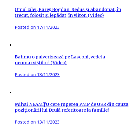
Omul zilei, Rareș Bogdan. Sedus și abandonat, în
trecut, folosit și lepădat, în viitor. (Video)
Posted on
17/11/2023
Bahmu o pulverizează pe Lasconi, vedeta
neomarxiștilor! (Video)
Posted on
13/11/2023
Mihai NEAMȚU cere ruperea PMP de USR din cauza
poziționării lui Drulă referitoare la familie!
Posted on
13/11/2023