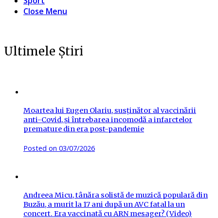
Sport
Close Menu
Ultimele Știri
Moartea lui Eugen Olariu, susținător al vaccinării
anti-Covid, și întrebarea incomodă a infarctelor
premature din era post-pandemie
Posted on
03/07/2026
Andreea Micu, tânăra solistă de muzică populară din
Buzău, a murit la 17 ani după un AVC fatal la un
concert. Era vaccinată cu ARN mesager? (Video)