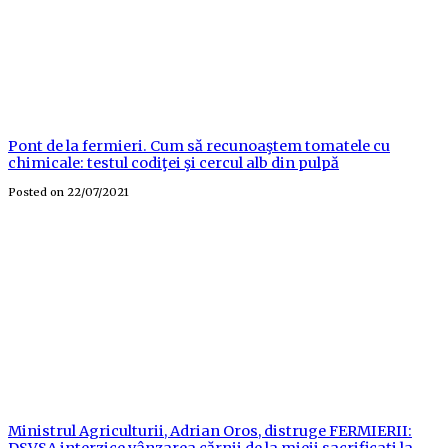
Pont de la fermieri. Cum să recunoaştem tomatele cu
chimicale: testul codiţei şi cercul alb din pulpă
Posted on
22/07/2021
Ministrul Agriculturii, Adrian Oros, distruge FERMIERII:
DSVSA interzice vânzarea cărnii de la mieii sacrificați la