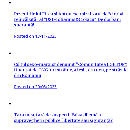
Revenirile lui Firea și Antonescu și viitorul de ”ciorbă
reîncălzită” al ”USL-Iohannis&Ciolacu”. De doi bani
speranță!
Posted on
13/11/2023
Cultul sexo-marxist denumit “Comunitatea LGBTQP”,
finanțat de ONG-uri străine, a ieșit, din nou, pe străzile
din România
Posted on
20/08/2023
Țara mea, țară de suspecți. Falsa dilemă a
supravegherii publice: libertate sau siguranță?