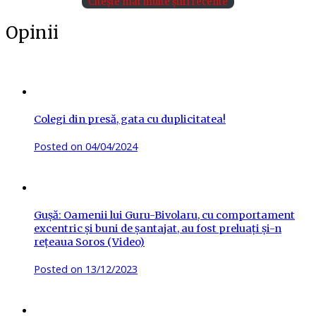
Citește mai multe știri recente
Opinii
Colegi din presă, gata cu duplicitatea!
Posted on
04/04/2024
Gușă: Oamenii lui Guru-Bivolaru, cu comportament
excentric și buni de șantajat, au fost preluați și-n
rețeaua Soros (Video)
Posted on
13/12/2023