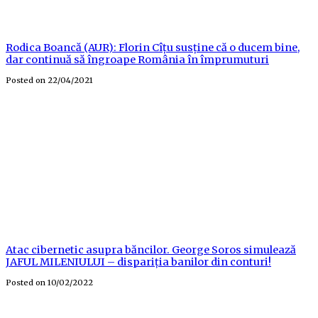
Rodica Boancă (AUR): Florin Cîțu susține că o ducem bine,
dar continuă să îngroape România în împrumuturi
Posted on
22/04/2021
Atac cibernetic asupra băncilor. George Soros simulează
JAFUL MILENIULUI – dispariția banilor din conturi!
Posted on
10/02/2022