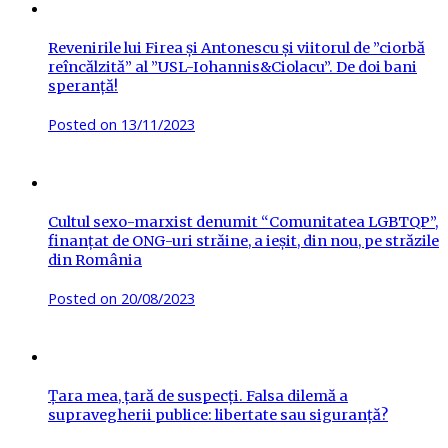
Revenirile lui Firea și Antonescu și viitorul de ”ciorbă
reîncălzită” al ”USL-Iohannis&Ciolacu”. De doi bani
speranță!
Posted on
13/11/2023
Cultul sexo-marxist denumit “Comunitatea LGBTQP”,
finanțat de ONG-uri străine, a ieșit, din nou, pe străzile
din România
Posted on
20/08/2023
Țara mea, țară de suspecți. Falsa dilemă a
supravegherii publice: libertate sau siguranță?