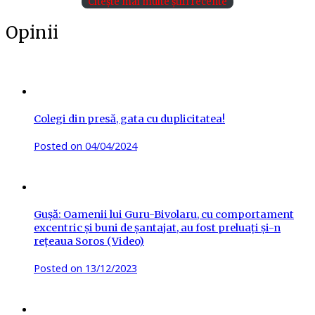
Citește mai multe știri recente
Opinii
Colegi din presă, gata cu duplicitatea!
Posted on
04/04/2024
Gușă: Oamenii lui Guru-Bivolaru, cu comportament
excentric și buni de șantajat, au fost preluați și-n
rețeaua Soros (Video)
Posted on
13/12/2023