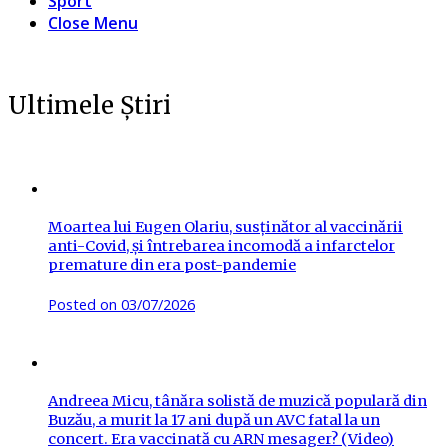
Sport
Close Menu
Ultimele Știri
Moartea lui Eugen Olariu, susținător al vaccinării
anti-Covid, și întrebarea incomodă a infarctelor
premature din era post-pandemie
Posted on
03/07/2026
Andreea Micu, tânăra solistă de muzică populară din
Buzău, a murit la 17 ani după un AVC fatal la un
concert. Era vaccinată cu ARN mesager? (Video)