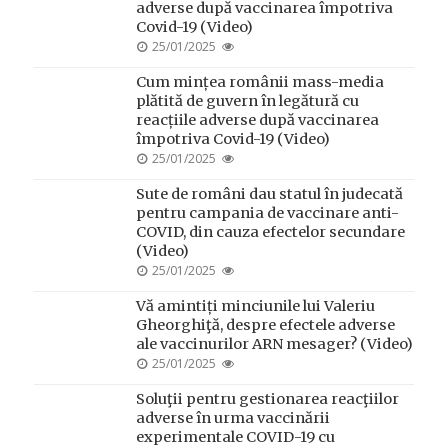
adverse după vaccinarea împotriva
Covid-19 (Video)
POSTED
25/01/2025
ON
Cum mințea românii mass-media
plătită de guvern în legătură cu
reacțiile adverse după vaccinarea
împotriva Covid-19 (Video)
POSTED
25/01/2025
ON
Sute de români dau statul în judecată
pentru campania de vaccinare anti-
COVID, din cauza efectelor secundare
(Video)
POSTED
25/01/2025
ON
Vă amintiți minciunile lui Valeriu
Gheorghiţă, despre efectele adverse
ale vaccinurilor ARN mesager? (Video)
POSTED
25/01/2025
ON
Soluţii pentru gestionarea reacţiilor
adverse în urma vaccinării
experimentale COVID-19 cu