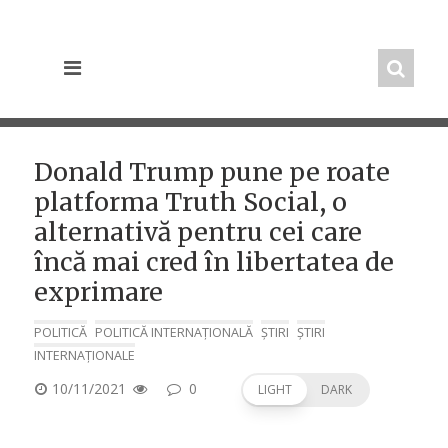
Skip
to
content
Donald Trump pune pe roate
platforma Truth Social, o
alternativă pentru cei care
încă mai cred în libertatea de
exprimare
POLITICĂ
POLITICĂ INTERNAȚIONALĂ
ȘTIRI
ȘTIRI
INTERNAȚIONALE
POSTED
10/11/2021
0
LIGHT
DARK
ON