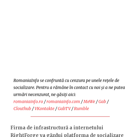
RomaniaInfo se confruntă cu cenzura pe unele rețele de
socializare. Pentru a rămâne în contact cu noi și a ne putea
urmări necenzurat, ne găsiți aici:
romaniainfo.ro
/
romaniainfo.com
/
MeWe
/
Gab
/
Clouthub
/
VKontakte
/
GabTV
/
Rumble
Firma de infrastructură a internetului
RightForge va găzdui platforma de socializare