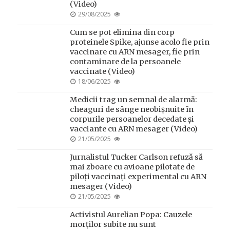
(Video)
POSTED
29/08/2025
ON
Cum se pot elimina din corp
proteinele Spike, ajunse acolo fie prin
vaccinare cu ARN mesager, fie prin
contaminare de la persoanele
vaccinate (Video)
POSTED
18/06/2025
ON
Medicii trag un semnal de alarmă:
cheaguri de sânge neobișnuite în
corpurile persoanelor decedate și
vacciante cu ARN mesager (Video)
POSTED
21/05/2025
ON
Jurnalistul Tucker Carlson refuză să
mai zboare cu avioane pilotate de
piloți vaccinați experimental cu ARN
mesager (Video)
POSTED
21/05/2025
ON
Activistul Aurelian Popa: Cauzele
morților subite nu sunt