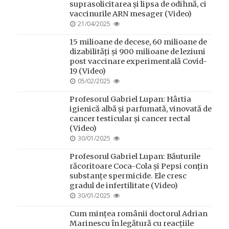
suprasolicitarea și lipsa de odihnă, ci
vaccinurile ARN mesager (Video)
POSTED
21/04/2025
ON
15 milioane de decese, 60 milioane de
dizabilități și 900 milioane de leziuni
post vaccinare experimentală Covid-
19 (Video)
POSTED
05/02/2025
ON
Profesorul Gabriel Lupan: Hârtia
igienică albă și parfumată, vinovată de
cancer testicular și cancer rectal
(Video)
POSTED
30/01/2025
ON
Profesorul Gabriel Lupan: Băuturile
răcoritoare Coca-Cola și Pepsi conțin
substanțe spermicide. Ele cresc
gradul de infertilitate (Video)
POSTED
30/01/2025
ON
Cum mințea românii doctorul Adrian
Marinescu în legătură cu reacțiile