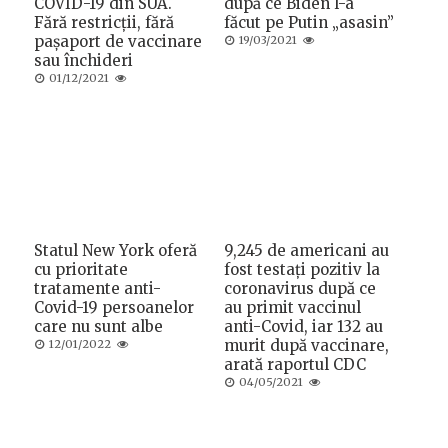
COVID-19 din SUA.
după ce Biden l-a
Fără restricții, fără
făcut pe Putin „asasin”
pașaport de vaccinare
Posted
19/03/2021
on
sau închideri
Posted
01/12/2021
on
Statul New York oferă
9,245 de americani au
cu prioritate
fost testați pozitiv la
tratamente anti-
coronavirus după ce
Covid-19 persoanelor
au primit vaccinul
care nu sunt albe
anti-Covid, iar 132 au
Posted
murit după vaccinare,
12/01/2022
on
arată raportul CDC
Posted
04/05/2021
on