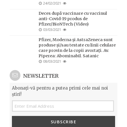
POSTED
24/02/2021
ON
Deces după vaccinare cu vaccinul
anti-Covid-19 produs de
Pfizer/BioNTech (Video)
POSTED
03/03/2021
ON
Pfizer, Moderna și AstraZeneca sunt
produse și/sau testate cu linii celulare
care provin de la copii avortați. Av.
Piperea: Abominabil. Satanic
POSTED
08/03/2021
ON
NEWSLETTER
Abonați-vă pentru a putea primi cele mai noi
știri!
SUBSCRIBE