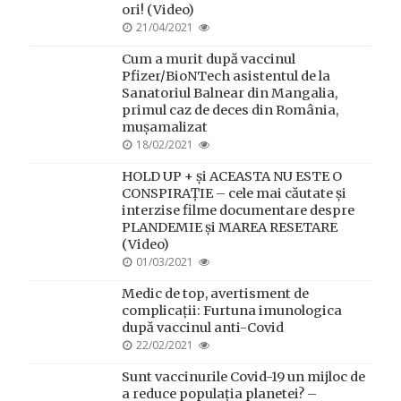
ori! (Video)
POSTED
21/04/2021
ON
Cum a murit după vaccinul
Pfizer/BioNTech asistentul de la
Sanatoriul Balnear din Mangalia,
primul caz de deces din România,
mușamalizat
POSTED
18/02/2021
ON
HOLD UP + și ACEASTA NU ESTE O
CONSPIRAȚIE – cele mai căutate și
interzise filme documentare despre
PLANDEMIE și MAREA RESETARE
(Video)
POSTED
01/03/2021
ON
Medic de top, avertisment de
complicații: Furtuna imunologica
după vaccinul anti-Covid
POSTED
22/02/2021
ON
Sunt vaccinurile Covid-19 un mijloc de
a reduce populația planetei? –