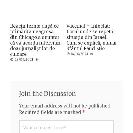
Reacții ferme după ce
Vaccinat = Infectat:
primărița neagresă
Locul unde se repetă
din Chicago a anunțat
situația din Israel.
că va acorda interviuri
Cum se explică, numai
doar jurnaliștilor de
Sfântul Fauci știe
culoare
Posted
14/10/2021
on
Posted
28/05/2021
on
Join the Discussion
Your email address will not be published.
Required fields are marked
*