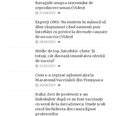
Ravagiile asupra sistemului de
reproducere uman (Video)
POSTED
21/04/2021
ON
Experți OMS: Nu suntem în măsură să
dăm răspunsuri când oamenii pun
întrebări cu privire la decesele cauzate
de un vaccin (Video)
POSTED
28/05/2021
ON
Medic de top, întrebări-cheie: Și
totuși, cât durează imunitatea oferită
de vaccin?
POSTED
22/02/2021
ON
Cum s-a regizat aglomerația la
Maratonul Vaccinării din Timișoara
POSTED
26/04/2021
ON
Italia: Zeci de profesori s-au
îmbolnăvit după ce au fost vaccinați
cu serul de la AstraZeneca. Unele școli
riscă închiderea din cauza lipsei
profesorilor