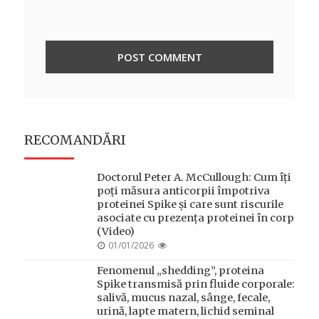
RECOMANDĂRI
Doctorul Peter A. McCullough: Cum îți
poți măsura anticorpii împotriva
proteinei Spike și care sunt riscurile
asociate cu prezența proteinei în corp
(Video)
POSTED
01/01/2026
ON
Fenomenul „shedding”, proteina
Spike transmisă prin fluide corporale:
salivă, mucus nazal, sânge, fecale,
urină, lapte matern, lichid seminal