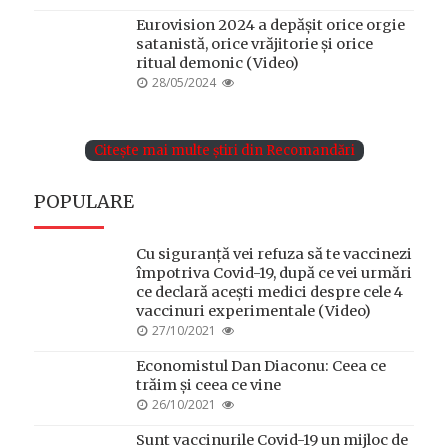
ON
Eurovision 2024 a depășit orice orgie
satanistă, orice vrăjitorie și orice
ritual demonic (Video)
POSTED
28/05/2024
ON
Citește mai multe știri din Recomandări
POPULARE
Cu siguranță vei refuza să te vaccinezi
împotriva Covid-19, după ce vei urmări
ce declară acești medici despre cele 4
vaccinuri experimentale (Video)
POSTED
27/10/2021
ON
Economistul Dan Diaconu: Ceea ce
trăim și ceea ce vine
POSTED
26/10/2021
ON
Sunt vaccinurile Covid-19 un mijloc de