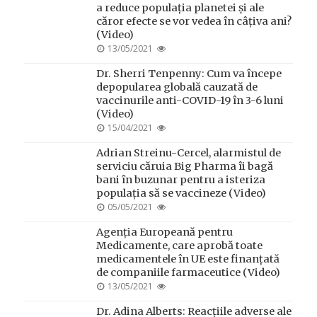
a reduce populația planetei și ale
căror efecte se vor vedea în câțiva ani?
(Video)
POSTED
13/05/2021
ON
Dr. Sherri Tenpenny: Cum va începe
depopularea globală cauzată de
vaccinurile anti-COVID-19 în 3-6 luni
(Video)
POSTED
15/04/2021
ON
Adrian Streinu-Cercel, alarmistul de
serviciu căruia Big Pharma îi bagă
bani în buzunar pentru a isteriza
populația să se vaccineze (Video)
POSTED
05/05/2021
ON
Agenția Europeană pentru
Medicamente, care aprobă toate
medicamentele în UE este finanțată
de companiile farmaceutice (Video)
POSTED
13/05/2021
ON
Dr. Adina Alberts: Reacțiile adverse ale