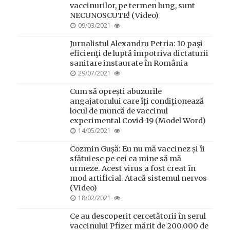
vaccinurilor, pe termen lung, sunt
NECUNOSCUTE! (Video)
POSTED
09/03/2021
ON
Jurnalistul Alexandru Petria: 10 paşi
eficienţi de luptă împotriva dictaturii
sanitare instaurate în România
POSTED
29/07/2021
ON
Cum să oprești abuzurile
angajatorului care îți condiționează
locul de muncă de vaccinul
experimental Covid-19 (Model Word)
POSTED
14/05/2021
ON
Cozmin Gușă: Eu nu mă vaccinez și îi
sfătuiesc pe cei ca mine să mă
urmeze. Acest virus a fost creat în
mod artificial. Atacă sistemul nervos
(Video)
POSTED
18/02/2021
ON
Ce au descoperit cercetătorii în serul
vaccinului Pfizer mărit de 200.000 de