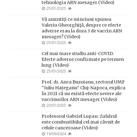
tehnologia ARN mesager (Video)
POSTED
25/01/2025
ON
Vă amintiți ce minciuni spunea
Valeriu Gheorghiţă, despre ce efecte
adverse erau la doza 3 de vaccin ARN
mesager? (Video)
POSTED
25/01/2025
ON
Cel mai mare studiu anti-COVID.
Efecte adverse confirmate pe termen
lung (Video)
POSTED
25/01/2025
ON
Prof. dr. Anca Buzoianu, rectorul UMF
“Iuliu Hațeganu” Cluj-Napoca, explica
în 2021 că nu există efecte severe ale
vaccinurilor ARN mesager (Video)
POSTED
20/01/2025
ON
Profesorul Gabriel Lupan: Zahărul
este combustibilul cel mai râvnit de
celule canceroase (Video)
POSTED
19/09/2024