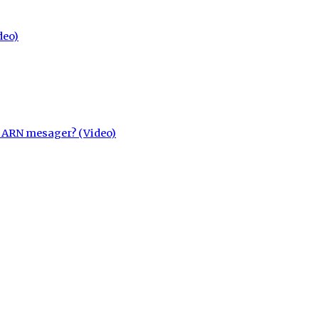
deo)
cu ARN mesager? (Video)