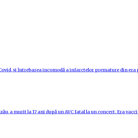
i-Covid, și întrebarea incomodă a infarctelor premature din er
ău, a murit la 17 ani după un AVC fatal la un concert. Era vac