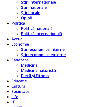
Știri internaționale
Știri naționale
Știri locale
Opinii
Politică
Politică națională
Politică internațională
Actual
Economie
Știri economice interne
Știri economice externe
Sănătate
Medicină
Medicina naturistă
Dietă și Fitness
Educație
Cultură
Societate
Life
IT