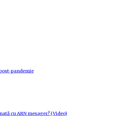
a post-pandemie
cinată cu ARN mesager? (Video)