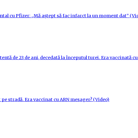
ntal cu Pfizer: „Mă aștept să fac infarct la un moment dat” (Vi
tentă de 23 de ani, decedată la începutul turei. Era vaccinată 
t pe stradă. Era vaccinat cu ARN mesager? (Video)