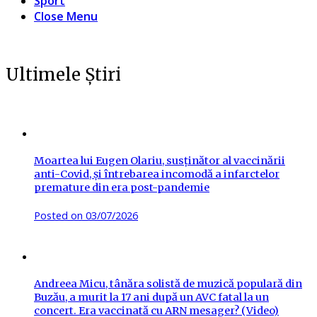
Sport
Close Menu
Ultimele Știri
Moartea lui Eugen Olariu, susținător al vaccinării
anti-Covid, și întrebarea incomodă a infarctelor
premature din era post-pandemie
Posted on
03/07/2026
Andreea Micu, tânăra solistă de muzică populară din
Buzău, a murit la 17 ani după un AVC fatal la un
concert. Era vaccinată cu ARN mesager? (Video)