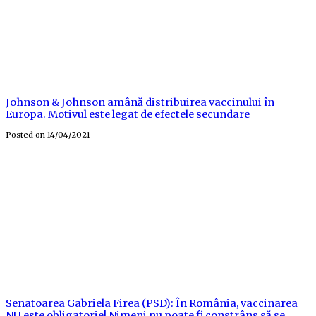
Johnson & Johnson amână distribuirea vaccinului în
Europa. Motivul este legat de efectele secundare
Posted on
14/04/2021
Senatoarea Gabriela Firea (PSD): În România, vaccinarea
NU este obligatorie! Nimeni nu poate fi constrâns să se