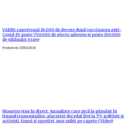
VAERS raportează 16.000 de decese după vaccinarea anti-
Covid-19, peste 750.000 de efecte adverse și peste 100.000
de vătămări grave
Posted on
27/10/2021
Moartea vine în direct. Jurnaliste care pică la pământ în
timpul transmisiilor, afacerist decedat live la TV, polițiști și
activiști, tineri și sportivi, mor subit pe capete (Video)