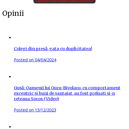
Citește mai multe știri recente
Opinii
Colegi din presă, gata cu duplicitatea!
Posted on
04/04/2024
Gușă: Oamenii lui Guru-Bivolaru, cu comportament
excentric și buni de șantajat, au fost preluați și-n
rețeaua Soros (Video)
Posted on
13/12/2023