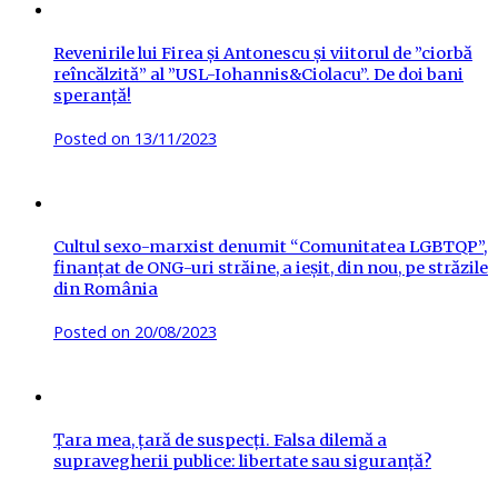
Revenirile lui Firea și Antonescu și viitorul de ”ciorbă
reîncălzită” al ”USL-Iohannis&Ciolacu”. De doi bani
speranță!
Posted on
13/11/2023
Cultul sexo-marxist denumit “Comunitatea LGBTQP”,
finanțat de ONG-uri străine, a ieșit, din nou, pe străzile
din România
Posted on
20/08/2023
Țara mea, țară de suspecți. Falsa dilemă a
supravegherii publice: libertate sau siguranță?