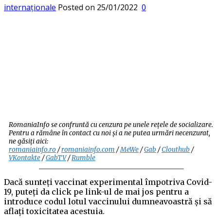
internaționale
Posted on
25/01/2022
0
RomaniaInfo se confruntă cu cenzura pe unele rețele de socializare.
Pentru a rămâne în contact cu noi și a ne putea urmări necenzurat,
ne găsiți aici:
romaniainfo.ro
/
romaniainfo.com
/
MeWe
/
Gab
/
Clouthub
/
VKontakte
/
GabTV
/
Rumble
Dacă sunteți vaccinat experimental împotriva Covid-
19, puteți da click pe link-ul de mai jos pentru a
introduce codul lotul vaccinului dumneavoastră și să
aflați toxicitatea acestuia.