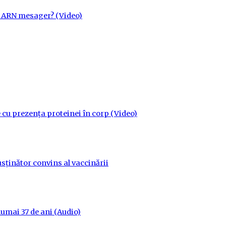
cu ARN mesager? (Video)
 cu prezența proteinei în corp (Video)
sținător convins al vaccinării
 numai 37 de ani (Audio)