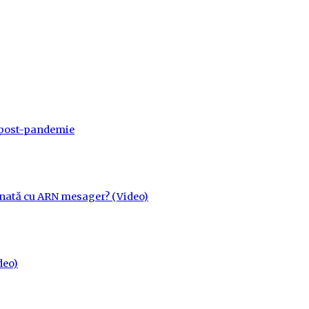
a post-pandemie
cinată cu ARN mesager? (Video)
deo)