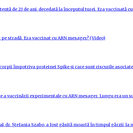
tentă de 23 de ani, decedată la începutul turei. Era vaccinată 
t pe stradă. Era vaccinat cu ARN mesager? (Video)
orpii împotriva proteinei Spike și care sunt riscurile asociate
re a vaccinării experimentale cu ARN mesager. Lungu era un su
l, dr. Ștefania Szabo, a fost găsită moartă în timpul gărzii, la