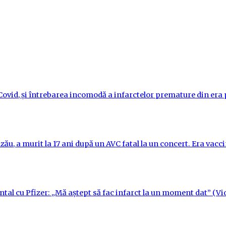
i-Covid, și întrebarea incomodă a infarctelor premature din er
ău, a murit la 17 ani după un AVC fatal la un concert. Era vac
ntal cu Pfizer: „Mă aștept să fac infarct la un moment dat” (Vi