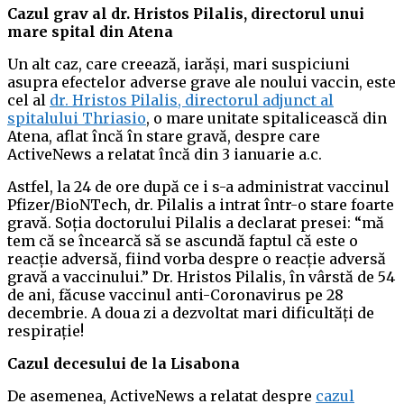
Cazul grav al dr. Hristos Pilalis, directorul unui
mare spital din Atena
Un alt caz, care creează, iarăși, mari suspiciuni
asupra efectelor adverse grave ale noului vaccin, este
cel al
dr. Hristos Pilalis, directorul adjunct al
spitalului Thriasio
, o mare unitate spitalicească din
Atena, aflat încă în stare gravă, despre care
ActiveNews a relatat încă din 3 ianuarie a.c.
Astfel, la 24 de ore după ce i s-a administrat vaccinul
Pfizer/BioNTech, dr. Pilalis a intrat într-o stare foarte
gravă. Soția doctorului Pilalis a declarat presei: “mă
tem că se încearcă să se ascundă faptul că este o
reacție adversă, fiind vorba despre o reacție adversă
gravă a vaccinului.” Dr. Hristos Pilalis, în vârstă de 54
de ani, făcuse vaccinul anti-Coronavirus pe 28
decembrie. A doua zi a dezvoltat mari dificultăți de
respirație!
Cazul decesului de la Lisabona
De asemenea, ActiveNews a relatat despre
cazul