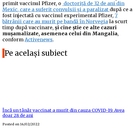
primit vaccinul Pfizer, o
doctoriță de 32 de ani din
Mexic, care a suferit convulsii și a paralizat
după ce a
fost injectată cu vaccinul experimental Pfizer,
7
bătrânii care au murit pe bandă în Norvegia
la scurt
timp după vaccinare,
și cine știe ce alte cazuri
mușamalizate, asemenea celui din Mangalia
,
conform
Activenews
.
Pe același subiect
Încă un tânăr vaccinat a murit din cauza COVID-19. Avea
doar 28 de ani
Posted on
16/02/2022