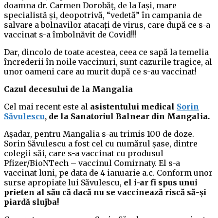
doamna dr. Carmen Dorobăț, de la Iași, mare
specialistă și, deopotrivă, “vedetă” în campania de
salvare a bolnavilor atacați de virus, care după ce s-a
vaccinat s-a îmbolnăvit de Covid!!!
Dar, dincolo de toate acestea, ceea ce sapă la temelia
încrederii în noile vaccinuri, sunt cazurile tragice, al
unor oameni care au murit după ce s-au vaccinat!
Cazul decesului de la Mangalia
Cel mai recent este al
asistentului medical
Sorin
Săvulescu
, de la Sanatoriul Balnear din Mangalia.
Așadar, pentru Mangalia s-au trimis 100 de doze.
Sorin Săvulescu a fost cel cu numărul șase, dintre
colegii săi, care s-a vaccinat cu produsul
Pfizer/BioNTech – vaccinul Comirnaty. El s-a
vaccinat luni, pe data de 4 ianuarie a.c. Conform unor
surse apropiate lui Săvulescu,
el i-ar fi spus unui
prieten al său că dacă nu se vaccinează riscă să-și
piardă slujba!