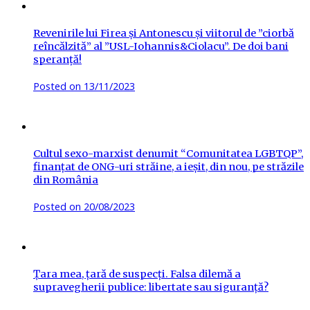
Revenirile lui Firea și Antonescu și viitorul de ”ciorbă
reîncălzită” al ”USL-Iohannis&Ciolacu”. De doi bani
speranță!
Posted on
13/11/2023
Cultul sexo-marxist denumit “Comunitatea LGBTQP”,
finanțat de ONG-uri străine, a ieșit, din nou, pe străzile
din România
Posted on
20/08/2023
Țara mea, țară de suspecți. Falsa dilemă a
supravegherii publice: libertate sau siguranță?