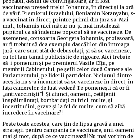
probabil, destul de convingătoare, ar fi fost
vaccinarea președintelui Iohannis, în direct și la oră
de vârf. Premierul Israelului, Beniamin Netanyahu, s-
a vaccinat în direct, printre primii din țara sa! Mai
mult, Iohannis nici măcar nu-și mai instalează
pupitrul ca să îndemne poporul să se vaccineze. De
asemenea, consoarta Georgeta Iohannis, profesoară,
ar fi trebuit să dea exemplu dascălilor din întreaga
țară, care sunt atât de debusolați, și să se vaccineze,
cu tot tam-tamul publicistic de rigoare. Aici trebuie
să-i pomenim și pe premierul Vasile Cîțu, pe
membrii Cabinetului, pe șefii celor două Camere ale
Parlamentului, pe liderii partidelor. Niciunul dintre
aceștia nu s-a încumetat să se vaccineze în direct, în
fața camerelor de luat vederi! Te pomenești că or fi
„antivacciniști”! Și atunci, oamenii, cetățenii,
înspăimântați, bombardați cu frici, multe, și
incertitudini, grave și la fel de multe, cum să aibă
încredere în vaccinare?!
Peste toate acestea, care țin de lipsa gravă a unei
strategii pentru campania de vaccinare, unii oameni
mai și mor, după ce ce vaccinează! Nu mai vorbim de