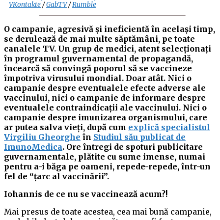
VKontakte
/
GabTV
/
Rumble
O campanie, agresivă și ineficientă în același timp,
se derulează de mai multe săptămâni, pe toate
canalele TV. Un grup de medici, atent selecționați
în programul guvernamental de propagandă,
încearcă să convingă poporul să se vaccineze
împotriva virusului mondial. Doar atât. Nici o
campanie despre eventualele efecte adverse ale
vaccinului, nici o campanie de informare despre
eventualele contraindicații ale vaccinului. Nici o
campanie despre imunizarea organismului, care
ar putea salva vieți, după cum
explică specialistul
Virgiliu Gheorghe
în
Studiul său publicat de
ImunoMedica
. Ore întregi de spoturi publicitare
guvernamentale, plătite cu sume imense, numai
pentru a-i băga pe oameni, repede-repede, într-un
fel de “țarc al vaccinării”.
Iohannis de ce nu se vaccinează acum?!
Mai presus de toate acestea, cea mai bună campanie,