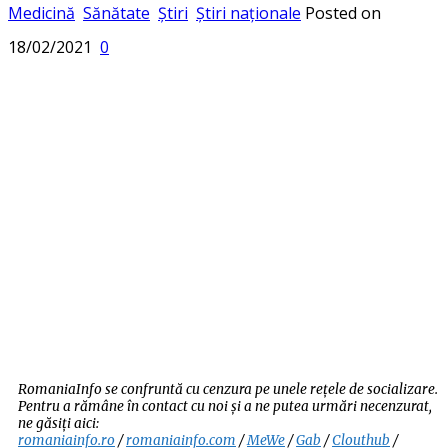
Medicină
Sănătate
Știri
Știri naționale
Posted on
18/02/2021
0
RomaniaInfo se confruntă cu cenzura pe unele rețele de socializare.
Pentru a rămâne în contact cu noi și a ne putea urmări necenzurat,
ne găsiți aici:
romaniainfo.ro
/
romaniainfo.com
/
MeWe
/
Gab
/
Clouthub
/