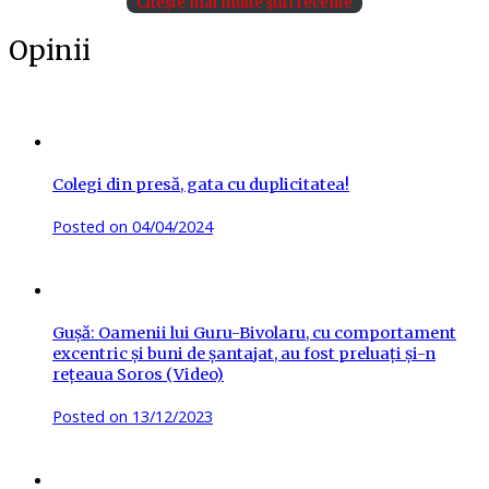
Citește mai multe știri recente
Opinii
Colegi din presă, gata cu duplicitatea!
Posted on
04/04/2024
Gușă: Oamenii lui Guru-Bivolaru, cu comportament
excentric și buni de șantajat, au fost preluați și-n
rețeaua Soros (Video)
Posted on
13/12/2023