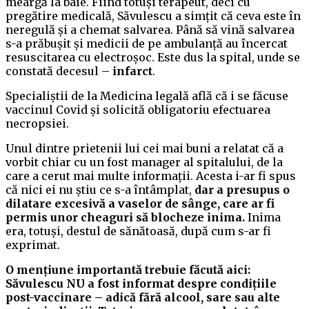
meargă la baie. Fiind totuși terapeut, deci cu
pregătire medicală, Săvulescu a simțit că ceva este în
neregulă și a chemat salvarea. Până să vină salvarea
s-a prăbușit și medicii de pe ambulanță au încercat
resuscitarea cu electroșoc. Este dus la spital, unde se
constată decesul –
infarct
.
Specialiștii de la Medicina legală află că i se făcuse
vaccinul Covid și solicită obligatoriu efectuarea
necropsiei.
Unul dintre prietenii lui cei mai buni a relatat că a
vorbit chiar cu un fost manager al spitalului, de la
care a cerut mai multe informații. Acesta i-ar fi spus
că nici ei nu știu ce s-a întâmplat,
dar a presupus o
dilatare excesivă a vaselor de sânge, care ar fi
permis unor cheaguri să blocheze inima.
Inima
era, totuși, destul de sănătoasă, după cum s-ar fi
exprimat.
O mențiune importantă trebuie făcută aici:
Săvulescu NU a fost informat despre condițiile
post-vaccinare – adică fără alcool, sare sau alte