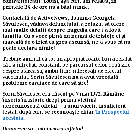
contraindicații. Totuși, așa cum am relatat, în
primele 24 de ore nu a băut nimic.
Contactată de ActiveNews, doamna Georgeta
Săvulescu, văduva defunctului, a refuzat să ofere
mai multe detalii despre tragedia care i-a lovit
familia. Cu o voce plină nu numai de tristețe ci și
marcată de o frică cu greu ascunsă, ne-a spus că nu
poate declara nimic!
Trebuie amintit că tot un apropiat foarte bun a relatat
că l-a întrebat, constant, pe parcursul celor două zile,
despre starea sa, ambii fiind interesați de efectul
vaccinului.
Sorin Săvulescu nu a avut vreodată
probleme cardiace de care să știe!
Sorin Săvulescu era născut pe 7 mai 1972.
Rămâne
înscris în istorie drept prima victimă –
nerecunoscută oficial – a unui vaccin insuficient
testat, după cum se recunoaște chiar
în Prospectul
acestuia
.
Dumnezeu să-i odihnească sufletul!