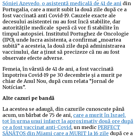
Sóniei Azevedo, o asistentă medicală de 41 de ani
din
Portugalia, care a murit subit la două zile după ce a
fost vaccinată anti Covid-19. Cauzele exacte ale
decesului asistentei nu au fost încă stabilite, dar
autoritățile medicale speră că vor fi stabilite în
timpul autopsiei. Institutul Portughez de Oncologie
(IPO), unde lucra asistenta, a confirmat „moartea
subită” a acesteia, la două zile după administrarea
vaccinului, dar a ținut să precizeze că nu au fost
observate efecte adverse.
Femeia, în vârstă de 41 de ani, a fost vaccinată
împotriva Covid-19 pe 30 decembrie și a murit pe
chiar de Anul Nou, după cum relata “Jornal de
Notícias”.
Alte cazuri pe bandă
La acestea se adaugă, din cazurile cunoscute până
acum, un bărbat de 75 de ani,
care a murit în Israel,
tot în urma unui infarct la aproximativ două ore după
ce a fost vaccinat anti-Covid
, un medic
PERFECT
SĂNĂTOS din Miami care a MURIT la 16 zile
după ce a