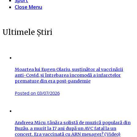
Sport
Close Menu
Ultimele Știri
Moartea lui Eugen Olariu, susținător al vaccinării
anti-Covid, și întrebarea incomodă a infarctelor
premature din era post-pandemie
Posted on
03/07/2026
Andreea Micu, tânăra solistă de muzică populară din
Buzău, a murit la 17 ani după un AVC fatal la un
concert. Era vaccinată cu ARN mesager? (Video)