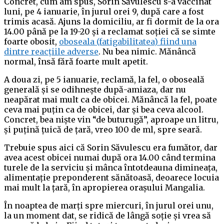
Concret, cum am spus, Sorin Săvulescu s-a vaccinat
luni, pe 4 ianuarie, în jurul orei 9, după care a fost
trimis acasă. Ajuns la domiciliu, ar fi dormit de la ora
14.00 până pe la 19-20 și a reclamat soției că se simte
foarte obosit,
oboseala (fatigabilitatea) fiind una
dintre reacțiile adverse
. Nu bea nimic. Mănâncă
normal, însă fără foarte mult apetit.
A doua zi, pe 5 ianuarie, reclamă, la fel, o oboseală
generală și se odihnește după-amiaza, dar nu
neapărat mai mult ca de obicei. Mănâncă la fel, poate
ceva mai puțin ca de obicei, dar și bea ceva alcool.
Concret, bea niște vin “de buturugă”, aproape un litru,
și puțină țuică de țară, vreo 100 de ml, spre seară.
Trebuie spus aici că Sorin Săvulescu era fumător, dar
avea acest obicei numai după ora 14.00 când termina
turele de la serviciu și mânca întotdeauna dimineața,
alimentație preponderent sănătoasă, deoarece locuia
mai mult la țară, în apropierea orașului Mangalia.
În noaptea de marți spre miercuri, în jurul orei unu,
la un moment dat, se ridică de lângă soție și vrea să